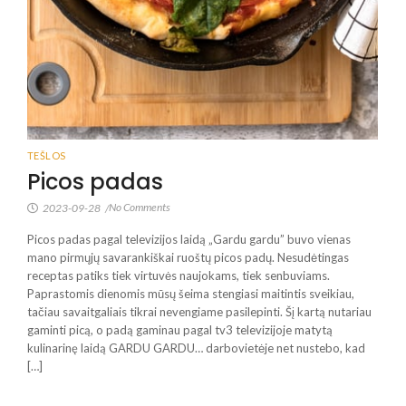
TEŠLOS
Picos padas
No Comments
2023-09-28
/
Picos padas pagal televizijos laidą „Gardu gardu” buvo vienas
mano pirmųjų savarankiškai ruoštų picos padų. Nesudėtingas
receptas patiks tiek virtuvės naujokams, tiek senbuviams.
Paprastomis dienomis mūsų šeima stengiasi maitintis sveikiau,
tačiau savaitgaliais tikrai nevengiame pasilepinti. Šį kartą nutariau
gaminti picą, o padą gaminau pagal tv3 televizijoje matytą
kulinarinę laidą GARDU GARDU… darbovietėje net nustebo, kad
[…]