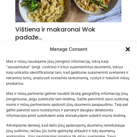
Vištiena ir makaronai Wok
padaže…
2026-05-14
Manage Consent
Mes ir mūsų naudojame jūsų įrenginio informaciją, tokią kaip
“sausainiukai” (angl. cookies) ir kitus suasmenintus duomenis, tokius
kaip unikalūs identifikatoriai tam, kad galėtume suasmeninti svetainės ir
reklaminį turinį, analizuoti svetainės lankomumą, vystyti ir tobulinti mūsų
produktus.
Mes ir mūsų partneriai galime naudoti tikslią geografinę informaciją jūsų
įrenginiuose, jeigu suteiksite tam leidimą. Galite patvirtinti savo sutikimą
mums ir mūsų partneriams apdoroti jūsų duomenis paspaudimu. Taip pat
galite pakeisti savo nustatymus ir pamatyti daugiau detalesnės
informacijos prieš suteikdami arba atsisakydami suteikti mums leidimą.
Atkreipiame dėmesį, kad dalis jūsų apdorojamų duomenų nereikalauja
Populiariausios parduotuvės
jūsų sutikimo, tačiau jūs turite galimybę atšaukti ir tokį duomenų
kūdikių tyrelės –…
apdorojimą. Jūsų pasirinkimai įsigalios tik mūsų svetainėje. Savo