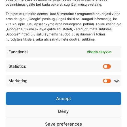
pasirinkimus galite bet kada pakeisti sugrįžę į mūsų svetainę.
2026-02-22
Taip pat atkreipkite dėmesį, kad ši svetainė / programėlė naudojasi viena
arba daugiau „Google“ paslaugų ir gali rinkti bei saugoti informaciją, be
kita ko, apie Jūsų apsilankymą arba naudojimosi pobūdį. Toliau esančioje
„Google“ sutikimo skiltyje galite spustelėti, kad duotumėte sutikimą
„Google“ ir trečiųjų šalių žymėms naudoti Jūsų duomenis toliau
nurodytais tikslais, arba atsisakytumėte duoti šį sutikimą.
Functional
Visada aktyvus
Statistics
Marketing
Accept
Deny
© 2023 ZUIKIO RECEPTAI VISOS TEISĖS SAUGOMOS
Save preferences