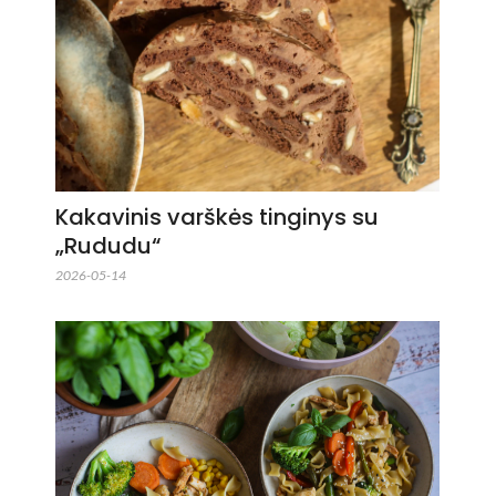
Kakavinis varškės tinginys su
„Rududu“
2026-05-14