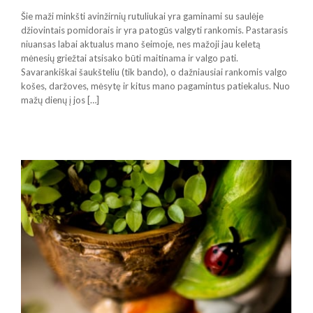
Šie maži minkšti avinžirnių rutuliukai yra gaminami su saulėje
džiovintais pomidorais ir yra patogūs valgyti rankomis. Pastarasis
niuansas labai aktualus mano šeimoje, nes mažoji jau keletą
mėnesių griežtai atsisako būti maitinama ir valgo pati.
Savarankiškai šaukšteliu (tik bando), o dažniausiai rankomis valgo
košes, daržoves, mėsytę ir kitus mano pagamintus patiekalus. Nuo
mažų dienų į jos […]