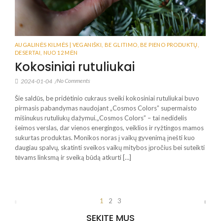
AUGALINĖS KILMĖS | VEGANIŠKI
,
BE GLITIMO
,
BE PIENO PRODUKTŲ
,
DESERTAI
,
NUO 12 MĖN
Kokosiniai rutuliukai
No Comments
2024-01-04
/
Šie saldūs, be pridėtinio cukraus sveiki kokosiniai rutuliukai buvo
pirmasis pabandymas naudojant „Cosmos Colors” supermaisto
mišinukus rutuliukų dažymui.„Cosmos Colors” – tai nedidelis
šeimos verslas, dar vienos energingos, veiklios ir ryžtingos mamos
sukurtas produktas. Monikos noras į vaikų gyvenimą įnešti kuo
daugiau spalvų, skatinti sveikos vaikų mitybos įpročius bei suteikti
tėvams linksmą ir sveiką būdą atkurti […]
1
2
3
SEKITE MUS