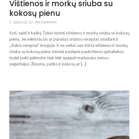
Vištienos ir morkų sriuba su
kokosų pienu
No Comments
2024-02-12
/
Soti, saldi ir kažką Tokio turinti vištienos ir morkų sriuba su kokosų
pienu. Jei neklystu šis ar panašus sriubos receptas atsidūrė ir
„Zuikio receptai” knygoje. Ir ne veltui, nes trinta vištienos ir morkų
sriuba su kokosų pienu tobulai paslepia paukštienos gabaliukus,
todėl puiki galimybė šiek tiek apgauti mažuosius mėsos
negerbėjus. Žinoma, patiks ir kokosų ar […]