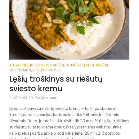
AUGALINĖS KILMĖS | VEGANIŠKI
,
BE MĖSOS | VEGETARIŠKI
,
NUO 12 MĖN
,
PER 30 MINUČIŲ
Lęšių troškinys su riešutų
sviesto kremu
No Comments
2024-05-20
/
Lęšių troškinys su riešutų sviesto kremu – turtingo skonio ir
kreminės konsistencijos karis puikiai tiks šaltomis ir niūriomis
dienomis. Be to, jo ruošai užtruksite tik 20 minučių! Lęšių troškinys
su riešutų sviesto kremu draugiškas vyresniems vaikams, tinka
kaip pietūs į darbą ar kaip soti vakarienė. 20 min 2-3 porcijos