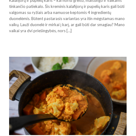
Kalafijorų ir pupelių karis – kai norisi greito, maistingo ir vaikams
tinkančio patiekalo. Šis kreminis kalafijorų ir pupelių karis gali būti
valgomas su ryžiais arba namuose keptomis 4 ingredientų
duonelėmis. Būtent pastarasis variantas yra itin mėgstamas mano
vaikų. Lauži duonelė ir mirkai į karį, ar gali būti dar smagiau? Mano
vaikai yra dvi priešingybės, nors […]