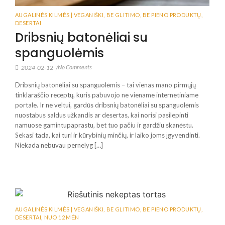
AUGALINĖS KILMĖS | VEGANIŠKI
,
BE GLITIMO
,
BE PIENO PRODUKTŲ
,
DESERTAI
Dribsnių batonėliai su
spanguolėmis
No Comments
2024-02-12
/
Dribsnių batonėliai su spanguolėmis – tai vienas mano pirmųjų
tinklaraščio receptų, kuris pabuvojo ne viename internetiniame
portale. Ir ne veltui, gardūs dribsnių batonėliai su spanguolėmis
nuostabus saldus užkandis ar desertas, kai norisi pasilepinti
namuose gamintupaprastu, bet tuo pačiu ir gardžiu skanėstu.
Sekasi tada, kai turi ir kūrybinių minčių, ir laiko joms įgyvendinti.
Niekada nebuvau pernelyg […]
AUGALINĖS KILMĖS | VEGANIŠKI
,
BE GLITIMO
,
BE PIENO PRODUKTŲ
,
DESERTAI
,
NUO 12 MĖN