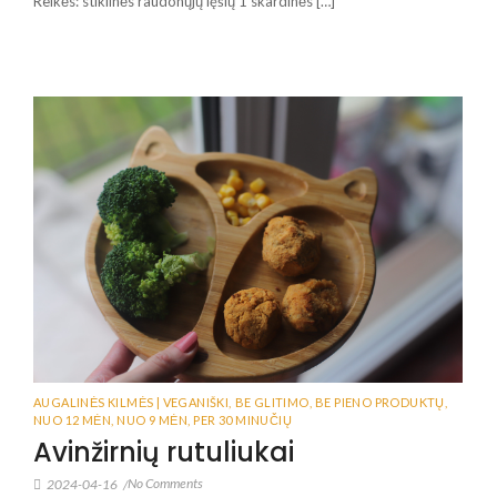
Reikės: stiklinės raudonųjų lęšių 1 skardinės […]
AUGALINĖS KILMĖS | VEGANIŠKI
,
BE GLITIMO
,
BE PIENO PRODUKTŲ
,
NUO 12 MĖN
,
NUO 9 MĖN
,
PER 30 MINUČIŲ
Avinžirnių rutuliukai
No Comments
2024-04-16
/