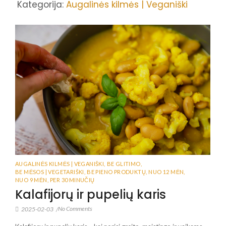
Kategorija:
Augalinės kilmės | Veganiški
AUGALINĖS KILMĖS | VEGANIŠKI
,
BE GLITIMO
,
BE MĖSOS | VEGETARIŠKI
,
BE PIENO PRODUKTŲ
,
NUO 12 MĖN
,
NUO 9 MĖN
,
PER 30 MINUČIŲ
Kalafijorų ir pupelių karis
No Comments
2025-02-03
/