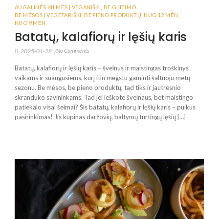
AUGALINĖS KILMĖS | VEGANIŠKI
,
BE GLITIMO
,
BE MĖSOS | VEGETARIŠKI
,
BE PIENO PRODUKTŲ
,
NUO 12 MĖN
,
NUO 9 MĖN
Batatų, kalafiorų ir lęšių karis
No Comments
2025-01-28
/
Batatų, kalafiorų ir lęšių karis – švelnus ir maistingas troškinys
vaikams ir suaugusiems, kurį itin mėgstu gaminti šaltuoju metų
sezonu. Be mėsos, be pieno produktų, tad tiks ir jautresnio
skranduko savininkams. Tad jei ieškote švelnaus, bet maistingo
patiekalo visai šeimai? Šis batatų, kalafiorų ir lęšių karis – puikus
pasirinkimas! Jis kupinas daržovių, baltymų turtingų lęšių […]