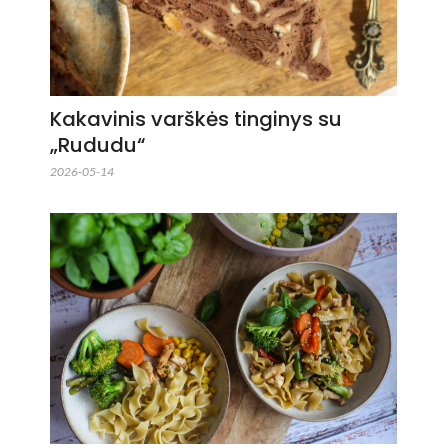
Kakavinis varškės tinginys su
„Rududu“
2026-05-14