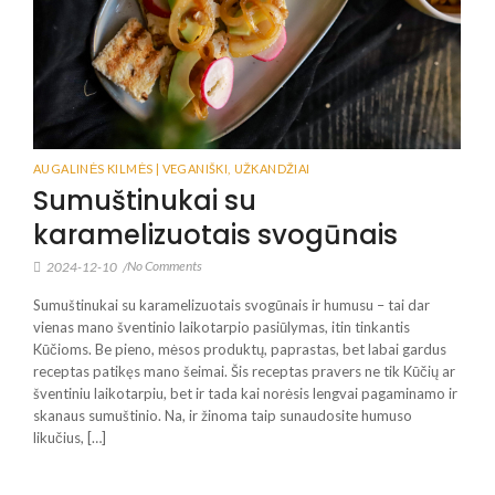
AUGALINĖS KILMĖS | VEGANIŠKI
,
UŽKANDŽIAI
Sumuštinukai su
karamelizuotais svogūnais
No Comments
2024-12-10
/
Sumuštinukai su karamelizuotais svogūnais ir humusu – tai dar
vienas mano šventinio laikotarpio pasiūlymas, itin tinkantis
Kūčioms. Be pieno, mėsos produktų, paprastas, bet labai gardus
receptas patikęs mano šeimai. Šis receptas pravers ne tik Kūčių ar
šventiniu laikotarpiu, bet ir tada kai norėsis lengvai pagaminamo ir
skanaus sumuštinio. Na, ir žinoma taip sunaudosite humuso
likučius, […]