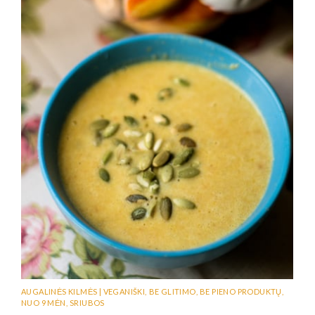
AUGALINĖS KILMĖS | VEGANIŠKI
,
BE GLITIMO
,
BE PIENO PRODUKTŲ
,
NUO 9 MĖN
,
SRIUBOS