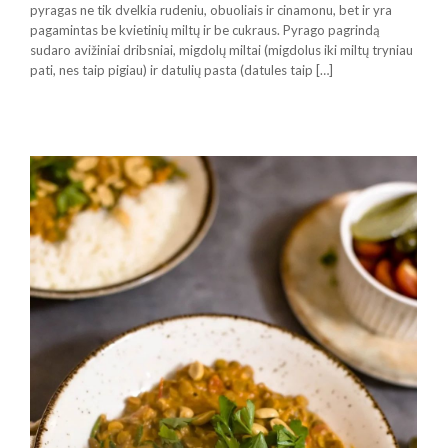
pyragas ne tik dvelkia rudeniu, obuoliais ir cinamonu, bet ir yra
pagamintas be kvietinių miltų ir be cukraus. Pyrago pagrindą
sudaro avižiniai dribsniai, migdolų miltai (migdolus iki miltų tryniau
pati, nes taip pigiau) ir datulių pasta (datules taip […]