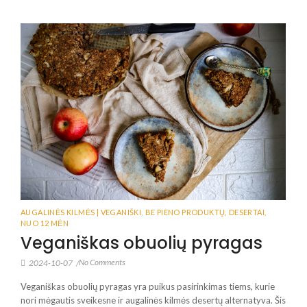
AUGALINĖS KILMĖS | VEGANIŠKI
,
BE PIENO PRODUKTŲ
,
DESERTAI
,
NUO 12 MĖN
Veganiškas obuolių pyragas
No Comments
2024-10-07
/
Veganiškas obuolių pyragas yra puikus pasirinkimas tiems, kurie
nori mėgautis sveikesne ir augalinės kilmės desertų alternatyva. Šis