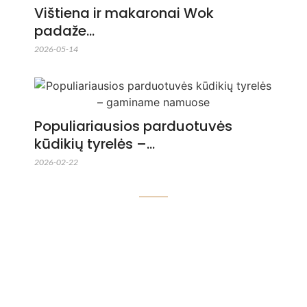
Vištiena ir makaronai Wok
padaže…
2026-05-14
Populiariausios parduotuvės
kūdikių tyrelės –…
2026-02-22