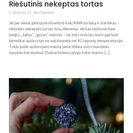
Riešutinis nekeptas tortas
No Comments
2024-02-12
/
Jei jau seniai galvojote išbandyti kokį RAW tortuką ir išsirinkau –
riešutinis nekeptas tortas Jūsų dėmesiui. Jei kas nežinote Raw
(angl.), „žalias”, „gyvas” maistas – tai toks maistas, kuris gali būti
termiškai apdorotas ne aukštesnėje nei 42 laipsnių temperatūroje.
Tokiu būdu apdorojant maistą jame išlieka visos maistinės
savybės bei enzimai. Dažnai būtina sąlyga tokio maisto […]