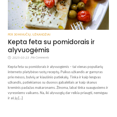
PER 30 MINUČIŲ
,
UŽKANDŽIAI
Kepta feta su pomidorais ir
alyvuogėmis
No Comments
2025-03-23
/
Kepta feta su pomidorais ir alyvuogėmis – tai vienas populiarių
interneto platybėse rastų receptų. Puikus užkandis ar garnyras
prie mėsos, bulvių ar kiaušinio patiekalų. Tinka ir kaip lengvas
užkandis, patiekiamas su duonos gabalėliais ar kaip skanus
kreminis padažas makaronams. Žinoma, labai tinka suaugusiems ir
vyresniems vaikams. Na, iki alyvuogių dar reikia priaugti, nemėgau
ir aš jų […]