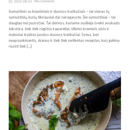
No Comments
2025-08-01
/
Sumuštinis su kiaušiniais ir duonos traškučiais – tai vienas tų
sumuštinių, kurių tikriausiai dar neragavote. Šie sumuštiniai – tai
daugiau nei pusryčiai. Tai derinys, kuriame susilieja švelni avokado
tekstūra, šiek tiek rūgštūs kaparėliai, šilkinis kreminis sūris ir
maloniai traškūs juodos duonos traškučiai. Sotus, bet
neapsunkinantis, skanus ir šiek tiek netikėtas receptas, kurį galima
ruošti tiek […]