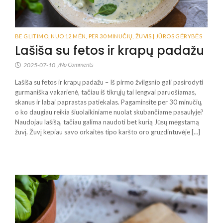
BE GLITIMO
,
NUO 12 MĖN
,
PER 30 MINUČIŲ
,
ŽUVIS | JŪROS GĖRYBĖS
Lašiša su fetos ir krapų padažu
No Comments
2025-07-10
/
Lašiša su fetos ir krapų padažu – Iš pirmo žvilgsnio gali pasirodyti
gurmaniška vakarienė, tačiau iš tikrųjų tai lengvai paruošiamas,
skanus ir labai paprastas patiekalas. Pagaminsite per 30 minučių,
o ko daugiau reikia šiuolaikiniame nuolat skubančiame pasaulyje?
Naudojau lašišą, tačiau galima naudoti bet kurią Jūsų mėgstamą
žuvį. Žuvį kepiau savo orkaitės tipo karšto oro gruzdintuvėje […]