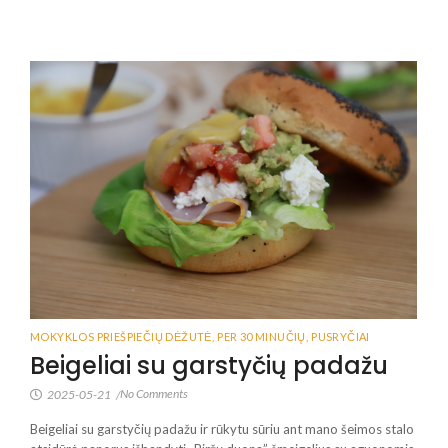
MOKYKLOS PRIEŠPIEČIŲ DĖŽUTĖ
,
PER 30 MINUČIŲ
,
PUSRYČIAI
Beigeliai su garstyčių padažu
No Comments
2025-05-21
/
Beigeliai su garstyčių padažu ir rūkytu sūriu ant mano šeimos stalo