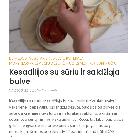
BE MĖSOS | VEGETARIŠKI
,
BULVIŲ PATIEKALAI
,
MOKYKLOS PRIEŠPIEČIŲ DĖŽUTĖ
,
NUO 12 MĖN
,
PER 30 MINUČIŲ
Kesadilijos su sūriu ir saldžiąja
bulve
No Comments
2025-12-11
/
Kesadilijos su sūriu ir saldžiąja bulve – puikiai tiks tiek greitai
vakarienei, tiek į vaikų užkandžių dėžutę. Saldžiosios bulvės čia
suteikia kreminės tekstūros ir natūralaus saldumo, avinžirniai –
sotumo, o sūrių mišinys viską apjungia. Receptas labai paprastas,
galima lengvai derinti prieskonius, sūrius ar pagardus pagal
nuotaiką ar šeimos poreikius. Mini patarimai, kad būtų DAR