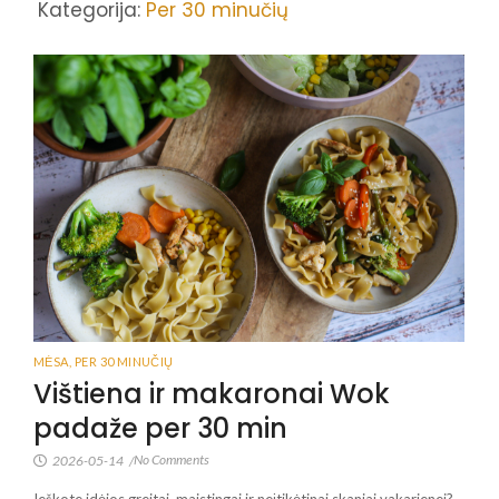
Kategorija:
Per 30 minučių
MĖSA
,
PER 30 MINUČIŲ
Vištiena ir makaronai Wok
padaže per 30 min
No Comments
2026-05-14
/