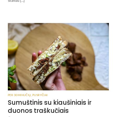
skaniau […]
PER 30 MINUČIŲ
,
PUSRYČIAI
Sumuštinis su kiaušiniais ir
duonos traškučiais