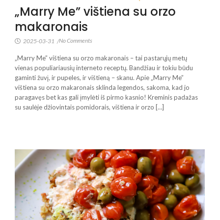
„Marry Me” vištiena su orzo
makaronais
No Comments
2025-03-31
/
„Marry Me” vištiena su orzo makaronais – tai pastarųjų metų
vienas populiariausių interneto receptų. Bandžiau ir tokiu būdu
gaminti žuvį, ir pupeles, ir vištieną – skanu. Apie „Marry Me”
vištiena su orzo makaronais sklinda legendos, sakoma, kad jo
paragavęs bet kas gali įmylėti iš pirmo kasnio! Kreminis padažas
su saulėje džiovintais pomidorais, vištiena ir orzo […]