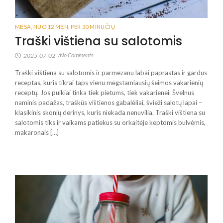
MĖSA
,
NUO 12 MĖN
,
PER 30 MINUČIŲ
Traški vištiena su salotomis
No Comments
2025-07-02
/
Traški vištiena su salotomis ir parmezanu labai paprastas ir gardus
receptas, kuris tikrai taps vienu mėgstamiausių šeimos vakarienių
receptų. Jos puikiai tinka tiek pietums, tiek vakarienei. Švelnus
naminis padažas, traškūs vištienos gabalėliai, švieži salotų lapai –
klasikinis skonių derinys, kuris niekada nenuvilia. Traški vištiena su
salotomis tiks ir vaikams patiekus su orkaitėje keptomis bulvėmis,
makaronais […]