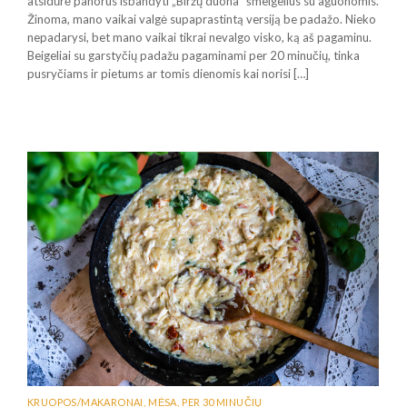
atsidūrė panorus išbandyti „Biržų duona” šmeigelius su aguonomis.
Žinoma, mano vaikai valgė supaprastintą versiją be padažo. Nieko
nepadarysi, bet mano vaikai tikrai nevalgo visko, ką aš pagaminu.
Beigeliai su garstyčių padažu pagaminami per 20 minučių, tinka
pusryčiams ir pietums ar tomis dienomis kai norisi […]
KRUOPOS/MAKARONAI
,
MĖSA
,
PER 30 MINUČIŲ