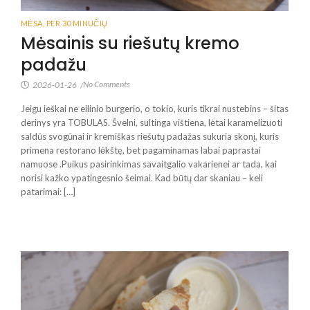
MĖSA
,
PER 30 MINUČIŲ
Mėsainis su riešutų kremo
padažu
No Comments
2026-01-26
/
Jeigu ieškai ne eilinio burgerio, o tokio, kuris tikrai nustebins – šitas
derinys yra TOBULAS. Švelni, sultinga vištiena, lėtai karamelizuoti
saldūs svogūnai ir kremiškas riešutų padažas sukuria skonį, kuris
primena restorano lėkštę, bet pagaminamas labai paprastai
namuose .Puikus pasirinkimas savaitgalio vakarienei ar tada, kai
norisi kažko ypatingesnio šeimai. Kad būtų dar skaniau – keli
patarimai: […]