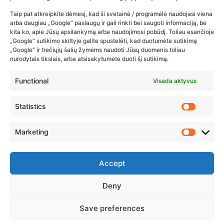
2026-02-22
Taip pat atkreipkite dėmesį, kad ši svetainė / programėlė naudojasi viena
arba daugiau „Google“ paslaugų ir gali rinkti bei saugoti informaciją, be
kita ko, apie Jūsų apsilankymą arba naudojimosi pobūdį. Toliau esančioje
„Google“ sutikimo skiltyje galite spustelėti, kad duotumėte sutikimą
„Google“ ir trečiųjų šalių žymėms naudoti Jūsų duomenis toliau
nurodytais tikslais, arba atsisakytumėte duoti šį sutikimą.
Functional
Visada aktyvus
Statistics
Marketing
Accept
Deny
© 2023 ZUIKIO RECEPTAI VISOS TEISĖS SAUGOMOS
Save preferences