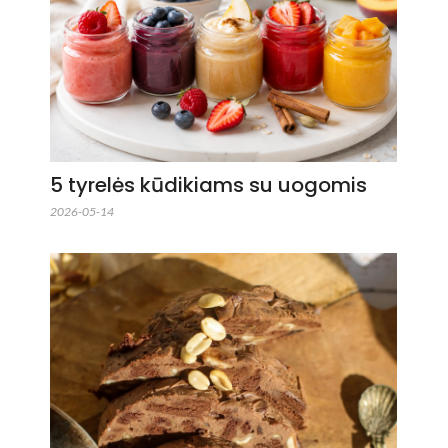
5 tyrelės kūdikiams su uogomis
2026-05-14