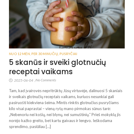
NUO 12 MĖN
,
PER 30 MINUČIŲ
,
PUSRYČIAI
5 skanūs ir sveiki glotnučių
receptai vaikams
No Comments
2025-06-04
/
Tam, kad įvairovės nepritrūktų Jūsų virtuvėje, dalinuosi 5 skaniais
ir sveikais glotnučių receptais vaikams, kuriuos nesunkiai gali
pasiruošti kiekviena šeima. Mintis rinktis glotnučius pusryčiams
kilo visai paprastai – vieną rytą mano pirmokas sūnus tarė:
„Nebenoriu nei košių, nei blynų, nei sumuštinių.“ Prieš mokyklą jis
norėjo kažko greito, bet kartu gaivaus ir lengvo. Ieškodama
sprendimo, pasiūliau […]