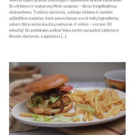
Ieškote idėjos greitai, maistingai ir neįtikėtinai skaniai vakarienei?
Šis vištienos ir makaronų Wok receptas – tikras išsigelbėjimas
skubantiems. Traškios daržovės, sultinga vištiena ir naminis
azijietiškas padažas, kuris paruošiamas vos iš kelių ingredientų,
sukurs tikrą restoraną jūsų namuose. Ir viskas – vos per 30
minučių! Šis patiekalas puikiai tinka norint sunaudoti šaldytuve
likusias daržoves, o gamybos […]