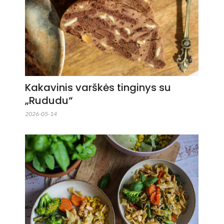
Kakavinis varškės tinginys su
„Rududu“
2026-05-14