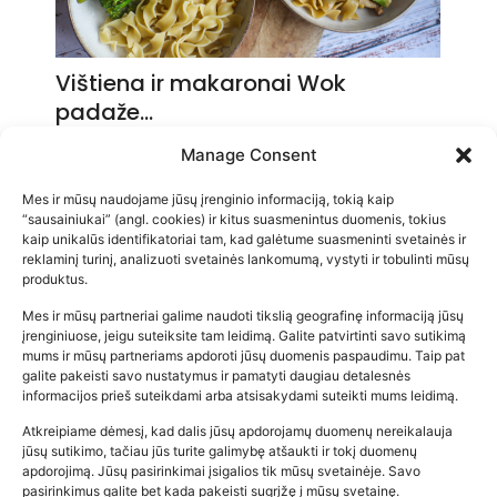
Vištiena ir makaronai Wok
padaže…
2026-05-14
Manage Consent
Mes ir mūsų naudojame jūsų įrenginio informaciją, tokią kaip
“sausainiukai” (angl. cookies) ir kitus suasmenintus duomenis, tokius
kaip unikalūs identifikatoriai tam, kad galėtume suasmeninti svetainės ir
reklaminį turinį, analizuoti svetainės lankomumą, vystyti ir tobulinti mūsų
produktus.
Mes ir mūsų partneriai galime naudoti tikslią geografinę informaciją jūsų
įrenginiuose, jeigu suteiksite tam leidimą. Galite patvirtinti savo sutikimą
mums ir mūsų partneriams apdoroti jūsų duomenis paspaudimu. Taip pat
galite pakeisti savo nustatymus ir pamatyti daugiau detalesnės
informacijos prieš suteikdami arba atsisakydami suteikti mums leidimą.
Atkreipiame dėmesį, kad dalis jūsų apdorojamų duomenų nereikalauja
Populiariausios parduotuvės
jūsų sutikimo, tačiau jūs turite galimybę atšaukti ir tokį duomenų
kūdikių tyrelės –…
apdorojimą. Jūsų pasirinkimai įsigalios tik mūsų svetainėje. Savo
pasirinkimus galite bet kada pakeisti sugrįžę į mūsų svetainę.