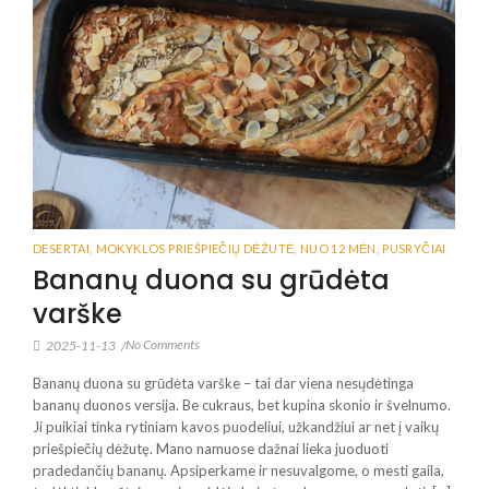
DESERTAI
,
MOKYKLOS PRIEŠPIEČIŲ DĖŽUTĖ
,
NUO 12 MĖN
,
PUSRYČIAI
Bananų duona su grūdėta
varške
No Comments
2025-11-13
/
Bananų duona su grūdėta varške – tai dar viena nesųdėtinga
bananų duonos versija. Be cukraus, bet kupina skonio ir švelnumo.
Ji puikiai tinka rytiniam kavos puodeliui, užkandžiui ar net į vaikų
priešpiečių dėžutę. Mano namuose dažnai lieka juoduoti
pradedančių bananų. Apsiperkame ir nesuvalgome, o mesti gaila,