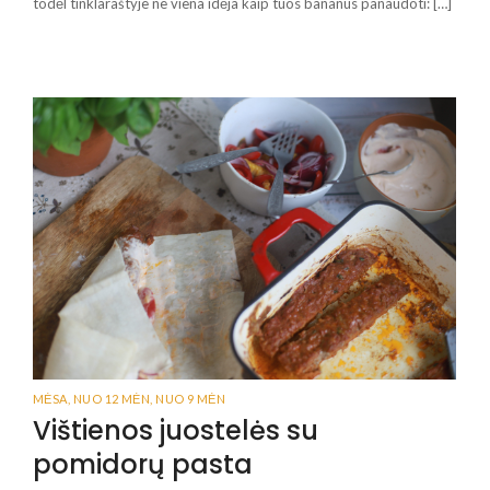
todėl tinklaraštyje ne viena idėja kaip tuos bananus panaudoti: […]
MĖSA
,
NUO 12 MĖN
,
NUO 9 MĖN
Vištienos juostelės su
pomidorų pasta