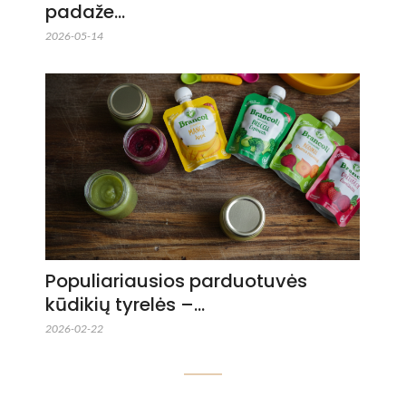
padaže…
2026-05-14
Populiariausios parduotuvės
kūdikių tyrelės –…
2026-02-22