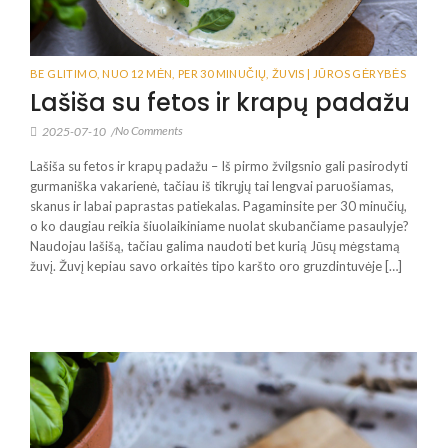
BE GLITIMO
,
NUO 12 MĖN
,
PER 30 MINUČIŲ
,
ŽUVIS | JŪROS GĖRYBĖS
Lašiša su fetos ir krapų padažu
No Comments
2025-07-10
/
Lašiša su fetos ir krapų padažu – Iš pirmo žvilgsnio gali pasirodyti
gurmaniška vakarienė, tačiau iš tikrųjų tai lengvai paruošiamas,
skanus ir labai paprastas patiekalas. Pagaminsite per 30 minučių,
o ko daugiau reikia šiuolaikiniame nuolat skubančiame pasaulyje?
Naudojau lašišą, tačiau galima naudoti bet kurią Jūsų mėgstamą
žuvį. Žuvį kepiau savo orkaitės tipo karšto oro gruzdintuvėje […]