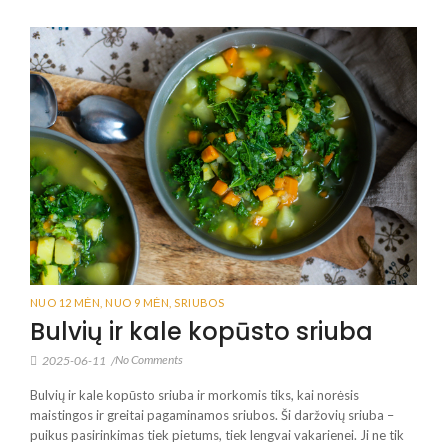
NUO 12 MĖN
,
NUO 9 MĖN
,
SRIUBOS
Bulvių ir kale kopūsto sriuba
No Comments
2025-06-11
/
Bulvių ir kale kopūsto sriuba ir morkomis tiks, kai norėsis
maistingos ir greitai pagaminamos sriubos. Ši daržovių sriuba –
puikus pasirinkimas tiek pietums, tiek lengvai vakarienei. Ji ne tik