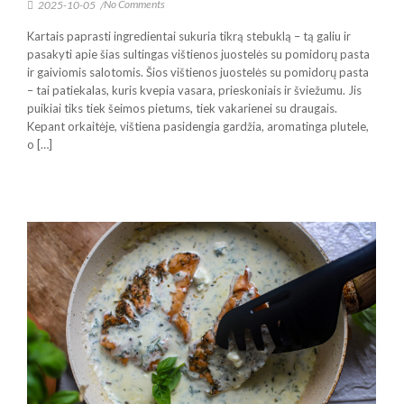
No Comments
2025-10-05
/
Kartais paprasti ingredientai sukuria tikrą stebuklą – tą galiu ir
pasakyti apie šias sultingas vištienos juostelės su pomidorų pasta
ir gaiviomis salotomis. Šios vištienos juostelės su pomidorų pasta
– tai patiekalas, kuris kvepia vasara, prieskoniais ir šviežumu. Jis
puikiai tiks tiek šeimos pietums, tiek vakarienei su draugais.
Kepant orkaitėje, vištiena pasidengia gardžia, aromatinga plutele,
o […]