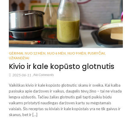
GĖRIMAI
,
NUO 12 MĖN
,
NUO 6 MĖN
,
NUO 9 MĖN
,
PUSRYČIAI
,
UŽKANDŽIAI
Kivio ir kale kopūsto glotnutis
No Comments
2025-06-11
/
Vaikiškas kivio ir kale kopūsto glotnutis: skanu ir sveika. Kai kalba
pasisuka apie daržoves ir vaikus, daugelis tėvų žino – tai ne visada
lengva užduotis. Tačiau žalias glotnutis gali tapti puikiu būdu
vaikams pristatyti naudingas daržoves kartu su mėgstamais
vaisiais. Šis receptas su kiviais ir kale kopūstais yra ne tik gaivus ir
skanus, bet ir […]