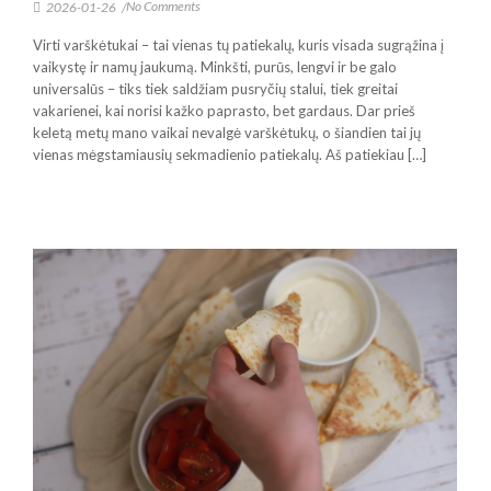
No Comments
2026-01-26
/
Virti varškėtukai – tai vienas tų patiekalų, kuris visada sugrąžina į
vaikystę ir namų jaukumą. Minkšti, purūs, lengvi ir be galo
universalūs – tiks tiek saldžiam pusryčių stalui, tiek greitai
vakarienei, kai norisi kažko paprasto, bet gardaus. Dar prieš
keletą metų mano vaikai nevalgė varškėtukų, o šiandien tai jų
vienas mėgstamiausių sekmadienio patiekalų. Aš patiekiau […]