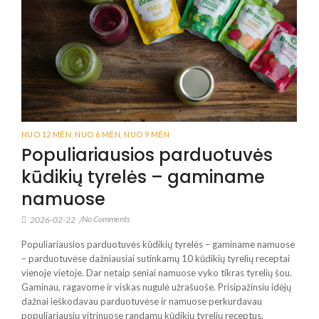
NUO 12 MĖN
,
NUO 6 MĖN
,
NUO 9 MĖN
Populiariausios parduotuvės
kūdikių tyrelės – gaminame
namuose
No Comments
2026-02-22
/
Populiariausios parduotuvės kūdikių tyrelės – gaminame namuose
– parduotuvėse dažniausiai sutinkamų 10 kūdikių tyrelių receptai
vienoje vietoje. Dar netaip seniai namuose vyko tikras tyrelių šou.
Gaminau, ragavome ir viskas nugulė užrašuoše. Prisipažinsiu idėjų
dažnai ieškodavau parduotuvėse ir namuose perkurdavau
populiariausių vitrinuose randamų kūdikių tyrelių receptus.