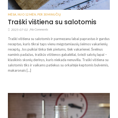
MĖSA
,
NUO 12 MĖN
,
PER 30 MINUČIŲ
Traški vištiena su salotomis
No Comments
2025-07-02
/
Traški vištiena su salotomis ir parmezanu labai paprastas ir gardus
receptas, kuris tikrai taps vienu mėgstamiausių šeimos vakarienių
receptų. Jos puikiai tinka tiek pietums, tiek vakarienei. Švelnus
naminis padažas, traškūs vištienos gabalėliai, švieži salotų lapai –
klasikinis skonių derinys, kuris niekada nenuvilia. Traški vištiena su
salotomis tiks ir vaikams patiekus su orkaitėje keptomis bulvėmis,
makaronais […]