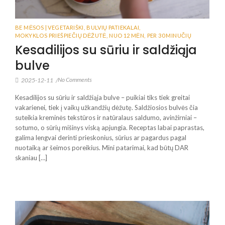
BE MĖSOS | VEGETARIŠKI
,
BULVIŲ PATIEKALAI
,
MOKYKLOS PRIEŠPIEČIŲ DĖŽUTĖ
,
NUO 12 MĖN
,
PER 30 MINUČIŲ
Kesadilijos su sūriu ir saldžiąja
bulve
No Comments
2025-12-11
/
Kesadilijos su sūriu ir saldžiąja bulve – puikiai tiks tiek greitai
vakarienei, tiek į vaikų užkandžių dėžutę. Saldžiosios bulvės čia
suteikia kreminės tekstūros ir natūralaus saldumo, avinžirniai –
sotumo, o sūrių mišinys viską apjungia. Receptas labai paprastas,
galima lengvai derinti prieskonius, sūrius ar pagardus pagal
nuotaiką ar šeimos poreikius. Mini patarimai, kad būtų DAR
skaniau […]