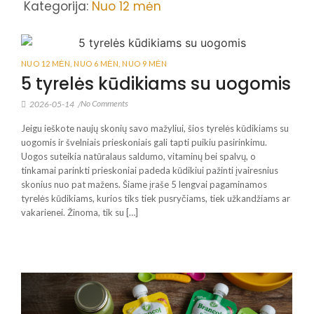
Kategorija:
Nuo 12 mėn
NUO 12 MĖN
,
NUO 6 MĖN
,
NUO 9 MĖN
5 tyrelės kūdikiams su uogomis
No Comments
2026-05-14
/
Jeigu ieškote naujų skonių savo mažyliui, šios tyrelės kūdikiams su
uogomis ir švelniais prieskoniais gali tapti puikiu pasirinkimu.
Uogos suteikia natūralaus saldumo, vitaminų bei spalvų, o
tinkamai parinkti prieskoniai padeda kūdikiui pažinti įvairesnius
skonius nuo pat mažens. Šiame įraše 5 lengvai pagaminamos
tyrelės kūdikiams, kurios tiks tiek pusryčiams, tiek užkandžiams ar
vakarienei. Žinoma, tik su […]