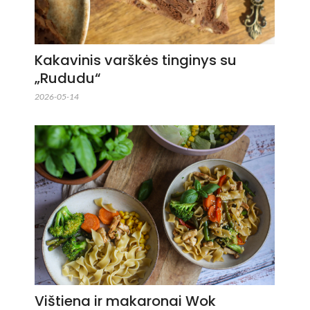
Kakavinis varškės tinginys su
„Rududu“
2026-05-14
Vištiena ir makaronai Wok