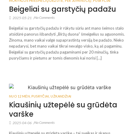
MOKYKLOS PRIEŠPIEČIŲ DĖŽUTĖ
,
PER 30 MINUČIŲ
,
PUSRYČIAI
Beigeliai su garstyčių padažu
No Comments
2025-05-21
/
Beigeliai su garstyčių padažu ir rūkytu sūriu ant mano šeimos stalo
atsidūrė panorus išbandyti „Biržų duona” šmeigelius su aguonomis.
Žinoma, mano vaikai valgė supaprastintą versiją be padažo. Nieko
nepadarysi, bet mano vaikai tikrai nevalgo visko, ką aš pagaminu.
Beigeliai su garstyčių padažu pagaminami per 20 minučių, tinka
pusryčiams ir pietums ar tomis dienomis kai norisi […]
NUO 12 MĖN
,
PUSRYČIAI
,
UŽKANDŽIAI
Kiaušinių užtepėlė su grūdėta
varške
No Comments
2025-04-06
/
Kiaušinių užtepėlė su grūdėta varške – tai sveikas ir skanus