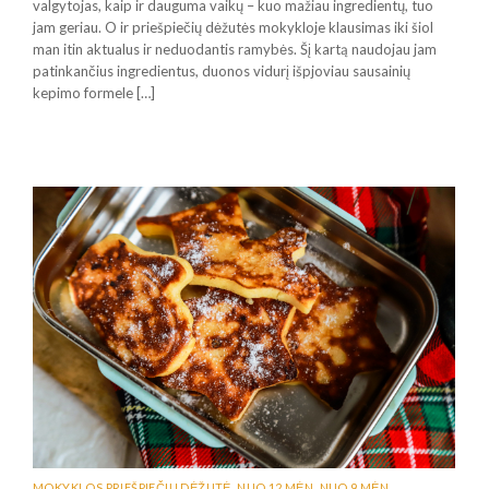
valgytojas, kaip ir dauguma vaikų – kuo mažiau ingredientų, tuo
jam geriau. O ir priešpiečių dėžutės mokykloje klausimas iki šiol
man itin aktualus ir neduodantis ramybės. Šį kartą naudojau jam
patinkančius ingredientus, duonos vidurį išpjoviau sausainių
kepimo formele […]
MOKYKLOS PRIEŠPIEČIŲ DĖŽUTĖ
,
NUO 12 MĖN
,
NUO 9 MĖN
,