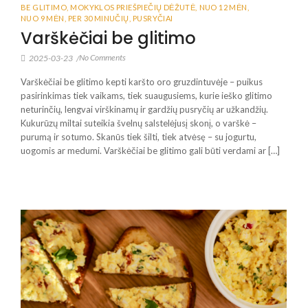
BE GLITIMO
,
MOKYKLOS PRIEŠPIEČIŲ DĖŽUTĖ
,
NUO 12 MĖN
,
NUO 9 MĖN
,
PER 30 MINUČIŲ
,
PUSRYČIAI
Varškėčiai be glitimo
No Comments
2025-03-23
/
Varškėčiai be glitimo kepti karšto oro gruzdintuvėje – puikus
pasirinkimas tiek vaikams, tiek suaugusiems, kurie ieško glitimo
neturinčių, lengvai virškinamų ir gardžių pusryčių ar užkandžių.
Kukurūzų miltai suteikia švelnų salstelėjusį skonį, o varškė –
purumą ir sotumo. Skanūs tiek šilti, tiek atvėsę – su jogurtu,
uogomis ar medumi. Varškėčiai be glitimo gali būti verdami ar […]