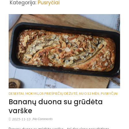
Kategorija:
Pusryčiai
DESERTAI
,
MOKYKLOS PRIEŠPIEČIŲ DĖŽUTĖ
,
NUO 12 MĖN
,
PUSRYČIAI
Bananų duona su grūdėta
varške
No Comments
2025-11-13
/