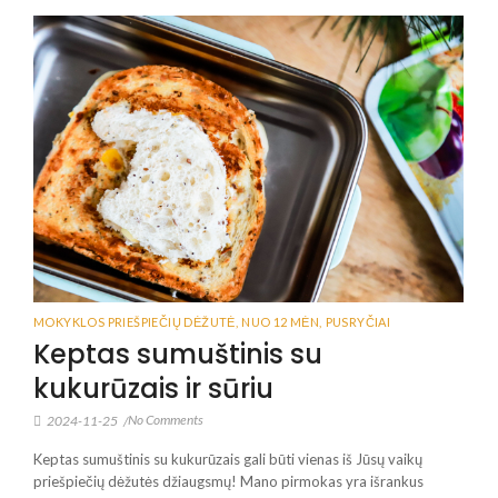
MOKYKLOS PRIEŠPIEČIŲ DĖŽUTĖ
,
NUO 12 MĖN
,
PUSRYČIAI
Keptas sumuštinis su
kukurūzais ir sūriu
No Comments
2024-11-25
/
Keptas sumuštinis su kukurūzais gali būti vienas iš Jūsų vaikų
priešpiečių dėžutės džiaugsmų! Mano pirmokas yra išrankus