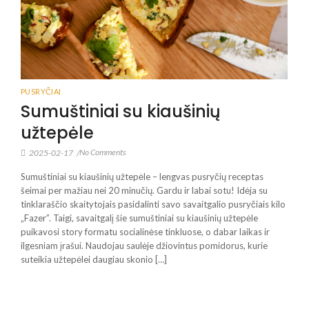
PUSRYČIAI
Sumuštiniai su kiaušinių
užtepėle
No Comments
2025-02-17
/
Sumuštiniai su kiaušinių užtepėle – lengvas pusryčių receptas
šeimai per mažiau nei 20 minučių. Gardu ir labai sotu! Idėja su
tinklaraščio skaitytojais pasidalinti savo savaitgalio pusryčiais kilo
„Fazer”. Taigi, savaitgalį šie sumuštiniai su kiaušinių užtepėle
puikavosi story formatu socialinėse tinkluose, o dabar laikas ir
ilgesniam įrašui. Naudojau saulėje džiovintus pomidorus, kurie
suteikia užtepėlei daugiau skonio […]