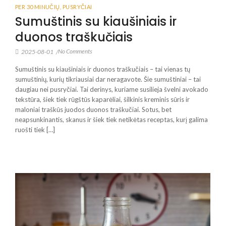
PER 30 MINUČIŲ
,
PUSRYČIAI
Sumuštinis su kiaušiniais ir
duonos traškučiais
No Comments
2025-08-01
/
Sumuštinis su kiaušiniais ir duonos traškučiais – tai vienas tų
sumuštinių, kurių tikriausiai dar neragavote. Šie sumuštiniai – tai
daugiau nei pusryčiai. Tai derinys, kuriame susilieja švelni avokado
tekstūra, šiek tiek rūgštūs kaparėliai, šilkinis kreminis sūris ir
maloniai traškūs juodos duonos traškučiai. Sotus, bet
neapsunkinantis, skanus ir šiek tiek netikėtas receptas, kurį galima
ruošti tiek […]