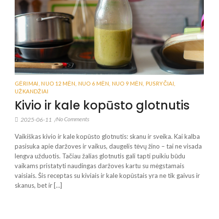
GĖRIMAI
,
NUO 12 MĖN
,
NUO 6 MĖN
,
NUO 9 MĖN
,
PUSRYČIAI
,
UŽKANDŽIAI
Kivio ir kale kopūsto glotnutis
No Comments
2025-06-11
/
Vaikiškas kivio ir kale kopūsto glotnutis: skanu ir sveika. Kai kalba
pasisuka apie daržoves ir vaikus, daugelis tėvų žino – tai ne visada
lengva užduotis. Tačiau žalias glotnutis gali tapti puikiu būdu
vaikams pristatyti naudingas daržoves kartu su mėgstamais
vaisiais. Šis receptas su kiviais ir kale kopūstais yra ne tik gaivus ir
skanus, bet ir […]