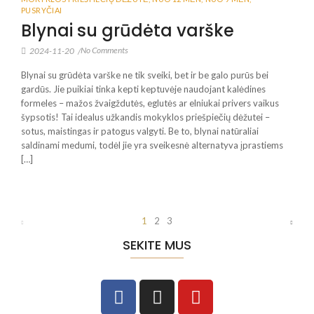
PUSRYČIAI
Blynai su grūdėta varške
No Comments
2024-11-20
/
Blynai su grūdėta varške ne tik sveiki, bet ir be galo purūs bei
gardūs. Jie puikiai tinka kepti keptuvėje naudojant kalėdines
formeles – mažos žvaigždutės, eglutės ar elniukai privers vaikus
šypsotis! Tai idealus užkandis mokyklos priešpiečių dėžutei –
sotus, maistingas ir patogus valgyti. Be to, blynai natūraliai
saldinami medumi, todėl jie yra sveikesnė alternatyva įprastiems
[…]
1
2
3
SEKITE MUS