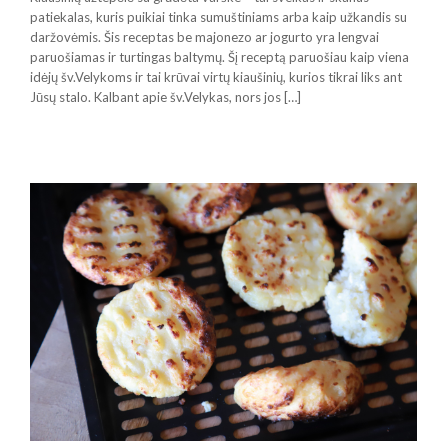
patiekalas, kuris puikiai tinka sumuštiniams arba kaip užkandis su
daržovėmis. Šis receptas be majonezo ar jogurto yra lengvai
paruošiamas ir turtingas baltymų. Šį receptą paruošiau kaip viena
idėjų šv.Velykoms ir tai krūvai virtų kiaušinių, kurios tikrai liks ant
Jūsų stalo. Kalbant apie šv.Velykas, nors jos […]