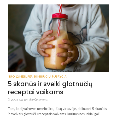
NUO 12 MĖN
,
PER 30 MINUČIŲ
,
PUSRYČIAI
5 skanūs ir sveiki glotnučių
receptai vaikams
No Comments
2025-06-04
/
Tam, kad įvairovės nepritrūktų Jūsų virtuvėje, dalinuosi 5 skaniais
ir sveikais glotnučių receptais vaikams, kuriuos nesunkiai gali