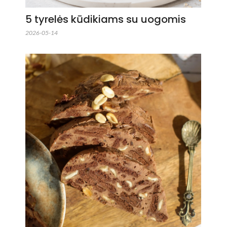
5 tyrelės kūdikiams su uogomis
2026-05-14