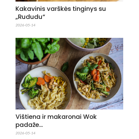
Kakavinis varškės tinginys su
„Rududu“
2026-05-14
Vištiena ir makaronai Wok
padaže…
2026-05-14