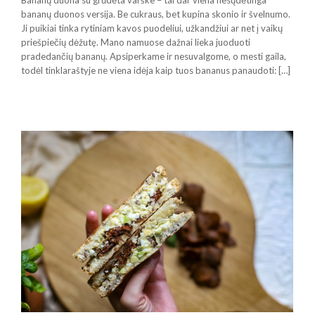
Bananų duona su grūdėta varške – tai dar viena nesųdėtinga
bananų duonos versija. Be cukraus, bet kupina skonio ir švelnumo.
Ji puikiai tinka rytiniam kavos puodeliui, užkandžiui ar net į vaikų
priešpiečių dėžutę. Mano namuose dažnai lieka juoduoti
pradedančių bananų. Apsiperkame ir nesuvalgome, o mesti gaila,
todėl tinklaraštyje ne viena idėja kaip tuos bananus panaudoti: […]