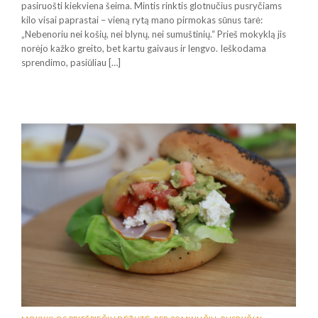
pasiruošti kiekviena šeima. Mintis rinktis glotnučius pusryčiams
kilo visai paprastai – vieną rytą mano pirmokas sūnus tarė:
„Nebenoriu nei košių, nei blynų, nei sumuštinių.“ Prieš mokyklą jis
norėjo kažko greito, bet kartu gaivaus ir lengvo. Ieškodama
sprendimo, pasiūliau […]