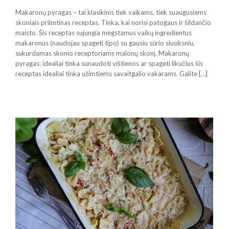
Makaronų pyragas – tai klasikinis tiek vaikams, tiek suaugusiems
skoniais priimtinas receptas. Tinka, kai norisi patogaus ir šildančio
maisto. Šis receptas sujungia mėgstamus vaikų ingredientus
makaronus (naudojau spageti tipo) su gausiu sūrio sluoksniu,
sukurdamas skonio receptoriams malonų skonį. Makaronų
pyragas: idealiai tinka sunaudoti vištienos ar spageti likučius šis
receptas idealiai tinka užimtiems savaitgalio vakarams. Galite […]