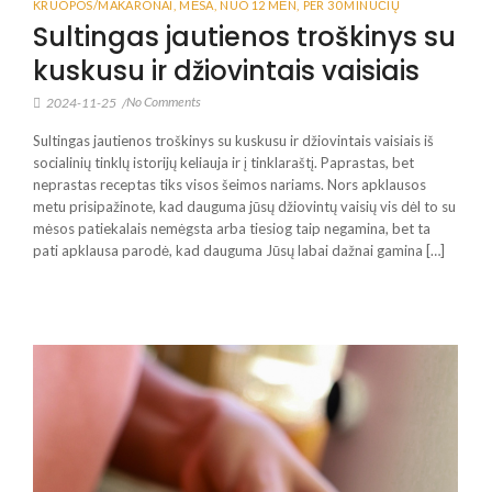
KRUOPOS/MAKARONAI
,
MĖSA
,
NUO 12 MĖN
,
PER 30 MINUČIŲ
Sultingas jautienos troškinys su
kuskusu ir džiovintais vaisiais
No Comments
2024-11-25
/
Sultingas jautienos troškinys su kuskusu ir džiovintais vaisiais iš
socialinių tinklų istorijų keliauja ir į tinklaraštį. Paprastas, bet
neprastas receptas tiks visos šeimos nariams. Nors apklausos
metu prisipažinote, kad dauguma jūsų džiovintų vaisių vis dėl to su
mėsos patiekalais nemėgsta arba tiesiog taip negamina, bet ta
pati apklausa parodė, kad dauguma Jūsų labai dažnai gamina […]