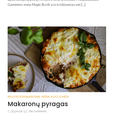
Gaminimo metu Magic Broth yra troškinamas net […]
KRUOPOS/MAKARONAI
,
MĖSA
,
NUO 12 MĖN
Makaronų pyragas
No Comments
2024-09-12
/