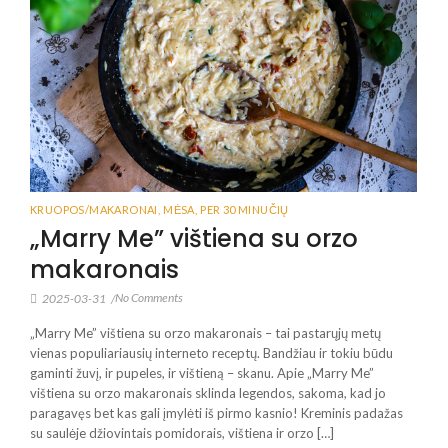
KRUOPOS/MAKARONAI
,
MĖSA
,
PER 30 MINUČIŲ
„Marry Me” vištiena su orzo
makaronais
No Comments
2025-03-31
/
„Marry Me” vištiena su orzo makaronais – tai pastarųjų metų
vienas populiariausių interneto receptų. Bandžiau ir tokiu būdu
gaminti žuvį, ir pupeles, ir vištieną – skanu. Apie „Marry Me”
vištiena su orzo makaronais sklinda legendos, sakoma, kad jo
paragavęs bet kas gali įmylėti iš pirmo kasnio! Kreminis padažas
su saulėje džiovintais pomidorais, vištiena ir orzo […]