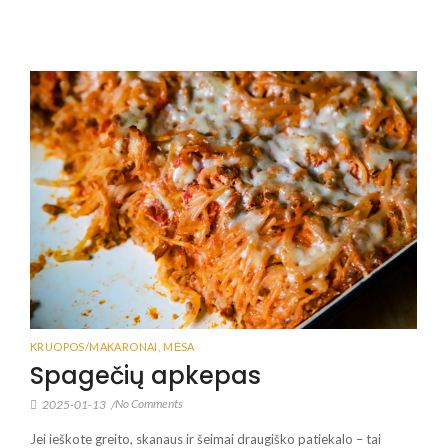
KRUOPOS/MAKARONAI
,
MĖSA
Spagečių apkepas
No Comments
2025-01-13
/
Jei ieškote greito, skanaus ir šeimai draugiško patiekalo – tai