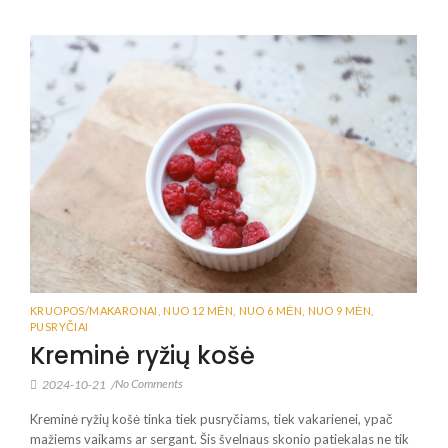
KRUOPOS/MAKARONAI
,
NUO 12 MĖN
,
NUO 6 MĖN
,
NUO 9 MĖN
,
PUSRYČIAI
Kreminė ryžių košė
No Comments
2024-10-21
/
Kreminė ryžių košė tinka tiek pusryčiams, tiek vakarienei, ypač
mažiems vaikams ar sergant. Šis švelnaus skonio patiekalas ne tik