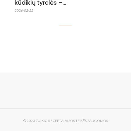
kūdikių tyrelės –…
2026-02-22
© 2023 ZUIKIO RECEPTAI VISOS TEISĖS SAUGOMOS