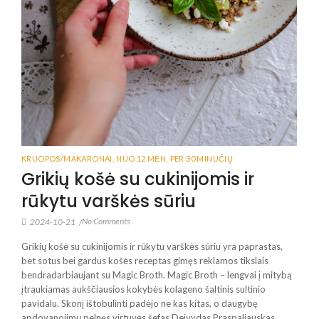
KRUOPOS/MAKARONAI
,
NUO 12 MĖN
,
PER 30 MINUČIŲ
Grikių košė su cukinijomis ir
rūkytu varškės sūriu
No Comments
2024-10-21
/
Grikių košė su cukinijomis ir rūkytu varškės sūriu yra paprastas,
bet sotus bei gardus košės receptas gimęs reklamos tikslais
bendradarbiaujant su Magic Broth. Magic Broth – lengvai į mitybą
įtraukiamas aukščiausios kokybės kolageno šaltinis sultinio
pavidalu. Skonį ištobulinti padėjo ne kas kitas, o daugybę
apdovanojimų pelnęs virtuvės šefas Deivydas Praspaliauskas.