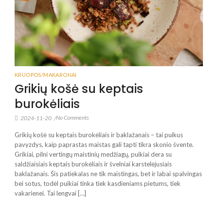
KRUOPOS/MAKARONAI
Grikių košė su keptais
burokėliais
No Comments
2024-11-20
/
Grikių košė su keptais burokėliais ir baklažanais – tai puikus
pavyzdys, kaip paprastas maistas gali tapti tikra skonio švente.
Grikiai, pilni vertingų maistinių medžiagų, puikiai dera su
saldžiaisiais keptais burokėliais ir švelniai karstelėjusiais
baklažanais. Šis patiekalas ne tik maistingas, bet ir labai spalvingas
bei sotus, todėl puikiai tinka tiek kasdieniams pietums, tiek
vakarienei. Tai lengvai […]