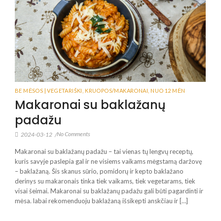
BE MĖSOS | VEGETARIŠKI
,
KRUOPOS/MAKARONAI
,
NUO 12 MĖN
Makaronai su baklažanų
padažu
No Comments
2024-03-12
/
Makaronai su baklažanų padažu – tai vienas tų lengvų receptų,
kuris savyje paslepia gal ir ne visiems vaikams mėgstamą daržovę
– baklažaną. Šis skanus sūrio, pomidorų ir kepto baklažano
derinys su makaronais tinka tiek vaikams, tiek vegetarams, tiek
visai šeimai. Makaronai su baklažanų padažu gali būti pagardinti ir
mėsa. labai rekomenduoju baklažaną išsikepti anskčiau ir […]