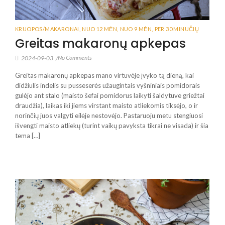
KRUOPOS/MAKARONAI
,
NUO 12 MĖN
,
NUO 9 MĖN
,
PER 30 MINUČIŲ
Greitas makaronų apkepas
No Comments
2024-09-03
/
Greitas makaronų apkepas mano virtuvėje įvyko tą dieną, kai
didžiulis indelis su pusseserės užaugintais vyšniniais pomidorais
gulėjo ant stalo (maisto šefai pomidorus laikyti šaldytuve griežtai
draudžia), laikas iki jiems virstant maisto atliekomis tiksėjo, o ir
norinčių juos valgyti eilėje nestovėjo. Pastaruoju metu stengiuosi
išvengti maisto atliekų (turint vaikų pavyksta tikrai ne visada) ir šia
tema […]