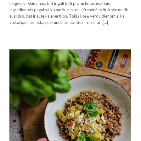
lengvai virškinamas, bet ir gali būti praturtintas įvairiais
ingredientais pagal vaikų amžių ir skonį. Kreminė ryžių košė ne tik
sušildys, bet ir suteiks energijos. Tokią košę verdu dienomis, kai
vaikai jaučiasi nekaip, skundžiasi apetitu ir nesinori […]