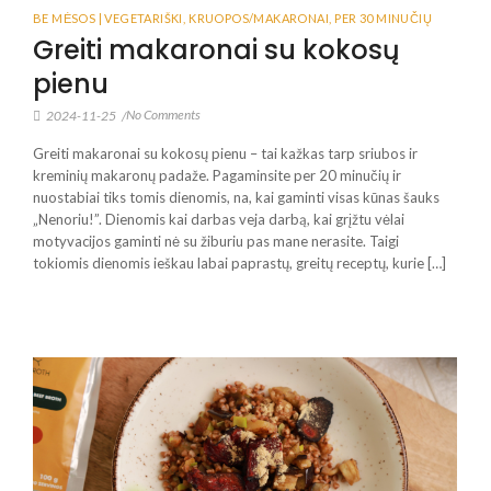
BE MĖSOS | VEGETARIŠKI
,
KRUOPOS/MAKARONAI
,
PER 30 MINUČIŲ
Greiti makaronai su kokosų
pienu
No Comments
2024-11-25
/
Greiti makaronai su kokosų pienu – tai kažkas tarp sriubos ir
kreminių makaronų padaže. Pagaminsite per 20 minučių ir
nuostabiai tiks tomis dienomis, na, kai gaminti visas kūnas šauks
„Nenoriu!”. Dienomis kai darbas veja darbą, kai grįžtu vėlai
motyvacijos gaminti nė su žiburiu pas mane nerasite. Taigi
tokiomis dienomis ieškau labai paprastų, greitų receptų, kurie […]