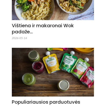
Vištiena ir makaronai Wok
padaže…
2026-05-14
Populiariausios parduotuvės