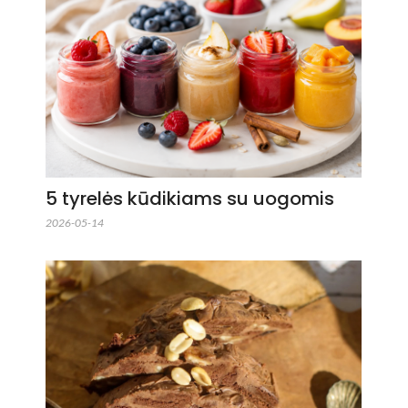
5 tyrelės kūdikiams su uogomis
2026-05-14