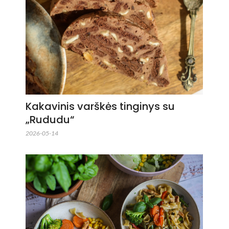
Kakavinis varškės tinginys su
„Rududu“
2026-05-14