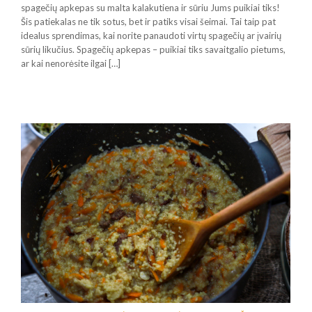
spagečių apkepas su malta kalakutiena ir sūriu Jums puikiai tiks!
Šis patiekalas ne tik sotus, bet ir patiks visai šeimai. Tai taip pat
idealus sprendimas, kai norite panaudoti virtų spagečių ar įvairių
sūrių likučius. Spagečių apkepas – puikiai tiks savaitgalio pietums,
ar kai nenorėsite ilgai […]