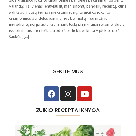
Šios graikiško jogurto cinamoninės bandelės pagaminamos per 1
valandą! Tai vienas lengviausių man žinomų bandelių receptų, kuris
gali tapti ir Jūsų šeimos mėgstamiausių. Graikiško jogurto
cinamoninės bandelės gaminamos be mielių ir su mažiau
ingredientų nei įprasta. Gaminant tešlą primygtinai rekomenduoju
išsijoti miltus ir jei tešlą atrodo šiek tiek per kieta – įdėkite po 1
šaukštą […]
SEKITE MUS
ZUIKIO RECEPTAI KNYGA