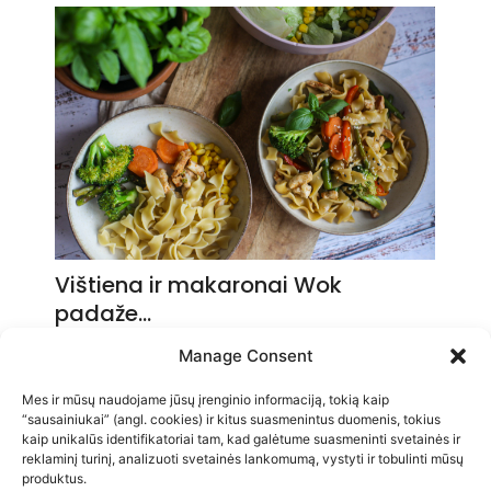
Vištiena ir makaronai Wok
padaže…
2026-05-14
Manage Consent
Mes ir mūsų naudojame jūsų įrenginio informaciją, tokią kaip
“sausainiukai” (angl. cookies) ir kitus suasmenintus duomenis, tokius
kaip unikalūs identifikatoriai tam, kad galėtume suasmeninti svetainės ir
reklaminį turinį, analizuoti svetainės lankomumą, vystyti ir tobulinti mūsų
produktus.