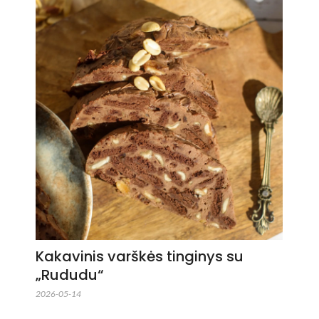
Kakavinis varškės tinginys su
„Rududu“
2026-05-14