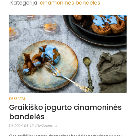
Kategorija:
cinamoninės bandelės
DESERTAI
Graikiško jogurto cinamoninės
bandelės
No Comments
2024-01-15
/