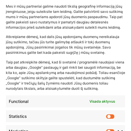
Mes ir mūsų partneriai galime naudoti tikslią geografinę informaciją jūsų
įrenginiuose, jeigu suteiksite tam leidimą. Galite patvirtinti savo sutikimą
mums ir mūsų partneriams apdoroti jūsų duomenis paspaudimu. Taip pat
galite pakeisti savo nustatymus ir pamatyti daugiau detalesnės
informacijos prieš suteikdami arba atsisakydami suteikti mums leidimą.
Atkreipiame dėmesį, kad dalis jūsų apdorojamų duomenų nereikalauja
Populiariausios parduotuvės
jūsų sutikimo, tačiau jūs turite galimybę atšaukti ir tokį duomenų
kūdikių tyrelės –…
apdorojimą. Jūsų pasirinkimai įsigalios tik mūsų svetainėje. Savo
pasirinkimus galite bet kada pakeisti sugrįžę į mūsų svetainę.
2026-02-22
Taip pat atkreipkite dėmesį, kad ši svetainė / programėlė naudojasi viena
arba daugiau „Google“ paslaugų ir gali rinkti bei saugoti informaciją, be
kita ko, apie Jūsų apsilankymą arba naudojimosi pobūdį. Toliau esančioje
„Google“ sutikimo skiltyje galite spustelėti, kad duotumėte sutikimą
„Google“ ir trečiųjų šalių žymėms naudoti Jūsų duomenis toliau
nurodytais tikslais, arba atsisakytumėte duoti šį sutikimą.
Functional
Visada aktyvus
Statistics