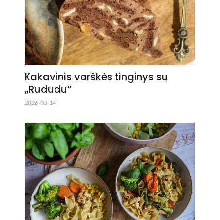
Kakavinis varškės tinginys su
„Rududu“
2026-05-14