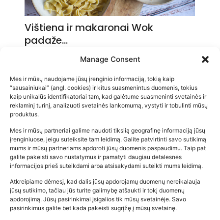
Vištiena ir makaronai Wok
padaže…
2026-05-14
Manage Consent
Mes ir mūsų naudojame jūsų įrenginio informaciją, tokią kaip
“sausainiukai” (angl. cookies) ir kitus suasmenintus duomenis, tokius
kaip unikalūs identifikatoriai tam, kad galėtume suasmeninti svetainės ir
reklaminį turinį, analizuoti svetainės lankomumą, vystyti ir tobulinti mūsų
produktus.
Mes ir mūsų partneriai galime naudoti tikslią geografinę informaciją jūsų
įrenginiuose, jeigu suteiksite tam leidimą. Galite patvirtinti savo sutikimą
mums ir mūsų partneriams apdoroti jūsų duomenis paspaudimu. Taip pat
galite pakeisti savo nustatymus ir pamatyti daugiau detalesnės
informacijos prieš suteikdami arba atsisakydami suteikti mums leidimą.
Atkreipiame dėmesį, kad dalis jūsų apdorojamų duomenų nereikalauja
Populiariausios parduotuvės
jūsų sutikimo, tačiau jūs turite galimybę atšaukti ir tokį duomenų
kūdikių tyrelės –…
apdorojimą. Jūsų pasirinkimai įsigalios tik mūsų svetainėje. Savo
pasirinkimus galite bet kada pakeisti sugrįžę į mūsų svetainę.
2026-02-22