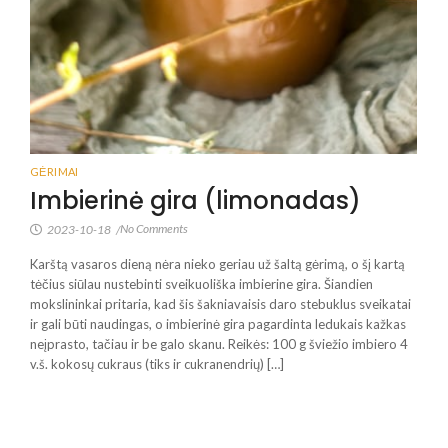
GĖRIMAI
Imbierinė gira (limonadas)
No Comments
2023-10-18
/
Karštą vasaros dieną nėra nieko geriau už šaltą gėrimą, o šį kartą
tėčius siūlau nustebinti sveikuoliška imbierine gira. Šiandien
mokslininkai pritaria, kad šis šakniavaisis daro stebuklus sveikatai
ir gali būti naudingas, o imbierinė gira pagardinta ledukais kažkas
neįprasto, tačiau ir be galo skanu. Reikės: 100 g šviežio imbiero 4
v.š. kokosų cukraus (tiks ir cukranendrių) […]