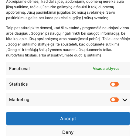
Atkreipiame dėmesį, kad dalis jūsų apdorojamų duomenų nereikalauja
Populiariausios parduotuvės
jūsų sutikimo, tačiau jūs turite galimybę atšaukti ir tokį duomenų
kūdikių tyrelės –…
apdorojimą. Jūsų pasirinkimai įsigalios tik mūsų svetainėje. Savo
pasirinkimus galite bet kada pakeisti sugrįžę į mūsų svetainę.
2026-02-22
Taip pat atkreipkite dėmesį, kad ši svetainė / programėlė naudojasi viena
arba daugiau „Google“ paslaugų ir gali rinkti bei saugoti informaciją, be
kita ko, apie Jūsų apsilankymą arba naudojimosi pobūdį. Toliau esančioje
„Google“ sutikimo skiltyje galite spustelėti, kad duotumėte sutikimą
„Google“ ir trečiųjų šalių žymėms naudoti Jūsų duomenis toliau
nurodytais tikslais, arba atsisakytumėte duoti šį sutikimą.
Functional
Visada aktyvus
Statistics
Marketing
Accept
Deny
© 2023 ZUIKIO RECEPTAI VISOS TEISĖS SAUGOMOS