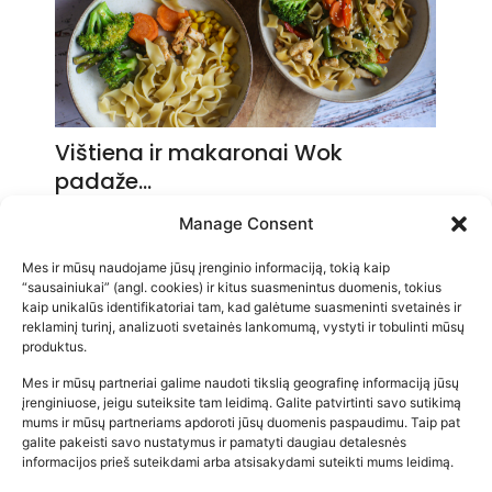
Vištiena ir makaronai Wok
padaže…
2026-05-14
Manage Consent
Mes ir mūsų naudojame jūsų įrenginio informaciją, tokią kaip
“sausainiukai” (angl. cookies) ir kitus suasmenintus duomenis, tokius
kaip unikalūs identifikatoriai tam, kad galėtume suasmeninti svetainės ir
reklaminį turinį, analizuoti svetainės lankomumą, vystyti ir tobulinti mūsų
produktus.
Mes ir mūsų partneriai galime naudoti tikslią geografinę informaciją jūsų
įrenginiuose, jeigu suteiksite tam leidimą. Galite patvirtinti savo sutikimą
mums ir mūsų partneriams apdoroti jūsų duomenis paspaudimu. Taip pat
galite pakeisti savo nustatymus ir pamatyti daugiau detalesnės
informacijos prieš suteikdami arba atsisakydami suteikti mums leidimą.