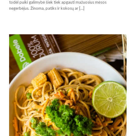
todėl puiki galimybė šiek tiek apgauti mažuosius mėsos
negerbėjus. Žinoma, patiks ir kokosų ar […]