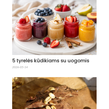
5 tyrelės kūdikiams su uogomis
2026-05-14