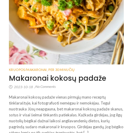
KRUOPOS/MAKARONAI
,
PER 30 MINUČIŲ
Makaronai kokosų padaže
No Comments
2023-10-18
/
Makaronai kokosų padaže vienas pirmųjų mano receptų
tinklaraštyje, kai fotografuoti nemėgau ir nemokėjau. Tegul
nuotrauka Jūsų neapgauna, bet makaronai kokosų padaže skanus,
sotus ir visai šeimai tinkantis patiekalas. Kažkada girdėjau, jog ilgų
nuotolių bėgikai dažnai laikosi angliavandenių dietos, kurių
pagrindą sudaro makaronai ir kruopos. Girdėjau gandų, jog bėgiko
sėkmę lemia ne tik sunkios treniruotės, bet […]