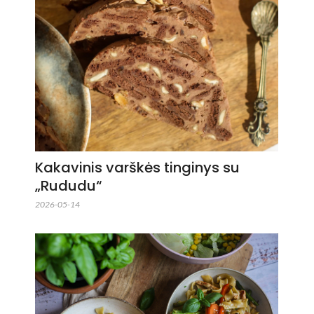
Kakavinis varškės tinginys su
„Rududu“
2026-05-14