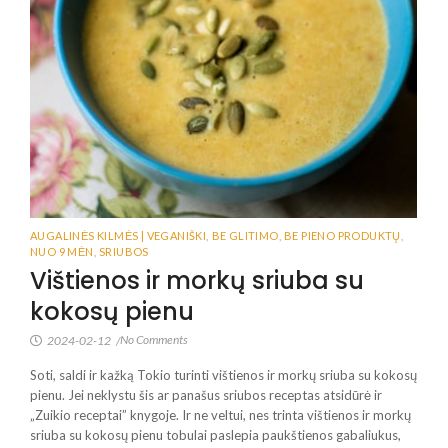
AUGALINĖS KILMĖS | VEGANIŠKI
,
BE GLITIMO
,
BE PIENO PRODUKTŲ
,
NUO 9 MĖN
,
SRIUBOS
Vištienos ir morkų sriuba su
kokosų pienu
No Comments
2024-02-12
/
Soti, saldi ir kažką Tokio turinti vištienos ir morkų sriuba su kokosų
pienu. Jei neklystu šis ar panašus sriubos receptas atsidūrė ir
„Zuikio receptai” knygoje. Ir ne veltui, nes trinta vištienos ir morkų
sriuba su kokosų pienu tobulai paslepia paukštienos gabaliukus,