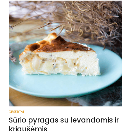
DESERTAI
Sūrio pyragas su levandomis ir
kriaušėmis