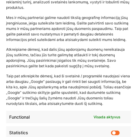
reklaminį turinį, analizuoti svetainės lankomumą, vystyti ir tobulinti mūsų
produktus.
Mes ir mūsų partneriai galime naudoti tikslią geografinę informaciją jūsų
įrenginiuose, jeigu suteiksite tam leidimą. Galite patvirtinti savo sutikimą
mums ir mūsų partneriams apdoroti jūsų duomenis paspaudimu. Taip pat
galite pakeisti savo nustatymus ir pamatyti daugiau detalesnės
informacijos prieš suteikdami arba atsisakydami suteikti mums leidimą.
Atkreipiame dėmesį, kad dalis jūsų apdorojamų duomenų nereikalauja
Populiariausios parduotuvės
jūsų sutikimo, tačiau jūs turite galimybę atšaukti ir tokį duomenų
kūdikių tyrelės –…
apdorojimą. Jūsų pasirinkimai įsigalios tik mūsų svetainėje. Savo
pasirinkimus galite bet kada pakeisti sugrįžę į mūsų svetainę.
2026-02-22
Taip pat atkreipkite dėmesį, kad ši svetainė / programėlė naudojasi viena
arba daugiau „Google“ paslaugų ir gali rinkti bei saugoti informaciją, be
kita ko, apie Jūsų apsilankymą arba naudojimosi pobūdį. Toliau esančioje
„Google“ sutikimo skiltyje galite spustelėti, kad duotumėte sutikimą
„Google“ ir trečiųjų šalių žymėms naudoti Jūsų duomenis toliau
nurodytais tikslais, arba atsisakytumėte duoti šį sutikimą.
Functional
Visada aktyvus
Statistics