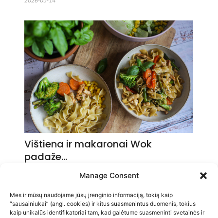
2026-05-14
Vištiena ir makaronai Wok
padaže…
2026-05-14
Manage Consent
Mes ir mūsų naudojame jūsų įrenginio informaciją, tokią kaip
“sausainiukai” (angl. cookies) ir kitus suasmenintus duomenis, tokius
kaip unikalūs identifikatoriai tam, kad galėtume suasmeninti svetainės ir