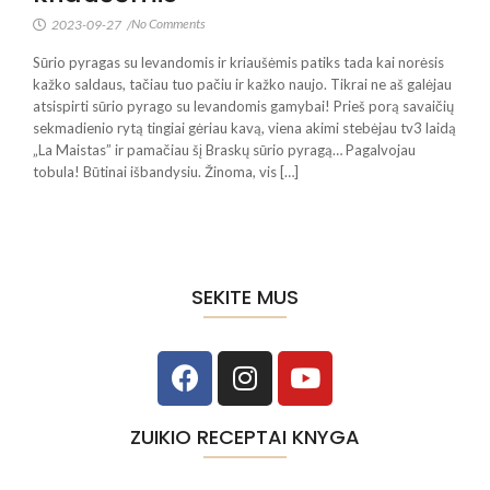
No Comments
2023-09-27
/
Sūrio pyragas su levandomis ir kriaušėmis patiks tada kai norėsis
kažko saldaus, tačiau tuo pačiu ir kažko naujo. Tikrai ne aš galėjau
atsispirti sūrio pyrago su levandomis gamybai! Prieš porą savaičių
sekmadienio rytą tingiai gėriau kavą, viena akimi stebėjau tv3 laidą
„La Maistas” ir pamačiau šį Braskų sūrio pyragą… Pagalvojau
tobula! Būtinai išbandysiu. Žinoma, vis […]
SEKITE MUS
ZUIKIO RECEPTAI KNYGA