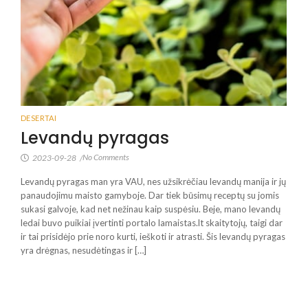
DESERTAI
Levandų pyragas
No Comments
2023-09-28
/
Levandų pyragas man yra VAU, nes užsikrėčiau levandų manija ir jų
panaudojimu maisto gamyboje. Dar tiek būsimų receptų su jomis
sukasi galvoje, kad net nežinau kaip suspėsiu. Beje, mano levandų
ledai buvo puikiai įvertinti portalo lamaistas.lt skaitytojų, taigi dar
ir tai prisidėjo prie noro kurti, ieškoti ir atrasti. Šis levandų pyragas
yra drėgnas, nesudėtingas ir […]