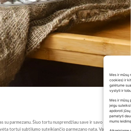
Mes ir mūsų n
cookies) ir k
galėtume suas
vystyti ir to
Mes ir mūsų p
jeigu suteiks
apdoroti jūsų
pamatyti daug
mums leidimą
s su parmezanu. Šiuo tortu nusprendžiau save ir savo šeimą
avėta tortui subtilumo suteikiančio parmezano nata. Vau, dievinu
Atkreipiame 