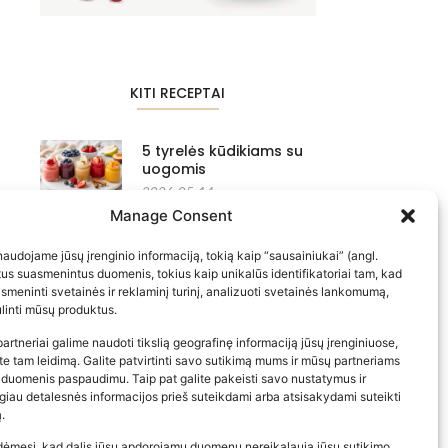
KITI RECEPTAI
5 tyrelės kūdikiams su
uogomis
2026-05-14
Manage Consent
Kakavinis varškės
tinginys su „Rududu“
audojame jūsų įrenginio informaciją, tokią kaip “sausainiukai” (angl.
itus suasmenintus duomenis, tokius kaip unikalūs identifikatoriai tam, kad
2026-05-14
meninti svetainės ir reklaminį turinį, analizuoti svetainės lankomumą,
bulinti mūsų produktus.
Vištiena ir makaronai
artneriai galime naudoti tikslią geografinę informaciją jūsų įrenginiuose,
Wok padaže…
ite tam leidimą. Galite patvirtinti savo sutikimą mums ir mūsų partneriams
2026-05-14
 duomenis paspaudimu. Taip pat galite pakeisti savo nustatymus ir
iau detalesnės informacijos prieš suteikdami arba atsisakydami suteikti
Populiariausios
.
parduotuvės kūdikių
dėmesį, kad dalis jūsų apdorojamų duomenų nereikalauja jūsų sutikimo,