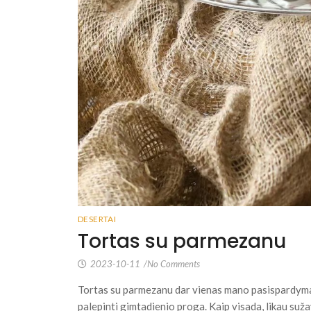
DESERTAI
Tortas su parmezanu
2023-10-11
/
No Comments
Tortas su parmezanu dar vienas mano pasispardyma
palepinti gimtadienio proga. Kaip visada, likau suž