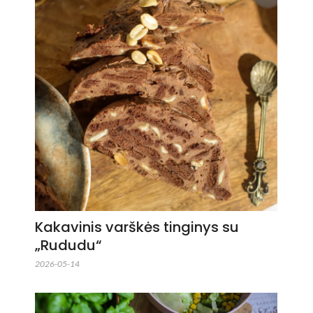
Kakavinis varškės tinginys su
„Rududu“
2026-05-14