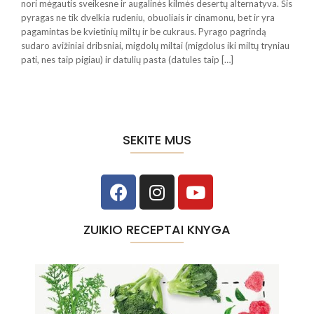
nori mėgautis sveikesne ir augalinės kilmės desertų alternatyva. Šis
pyragas ne tik dvelkia rudeniu, obuoliais ir cinamonu, bet ir yra
pagamintas be kvietinių miltų ir be cukraus. Pyrago pagrindą
sudaro avižiniai dribsniai, migdolų miltai (migdolus iki miltų tryniau
pati, nes taip pigiau) ir datulių pasta (datules taip […]
SEKITE MUS
ZUIKIO RECEPTAI KNYGA