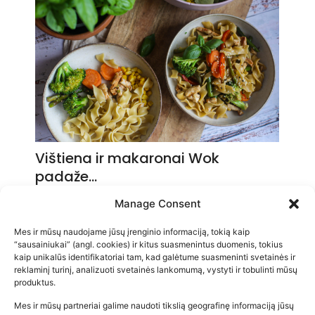
Vištiena ir makaronai Wok
padaže…
2026-05-14
Manage Consent
Mes ir mūsų naudojame jūsų įrenginio informaciją, tokią kaip
“sausainiukai” (angl. cookies) ir kitus suasmenintus duomenis, tokius
kaip unikalūs identifikatoriai tam, kad galėtume suasmeninti svetainės ir
reklaminį turinį, analizuoti svetainės lankomumą, vystyti ir tobulinti mūsų
produktus.
Mes ir mūsų partneriai galime naudoti tikslią geografinę informaciją jūsų