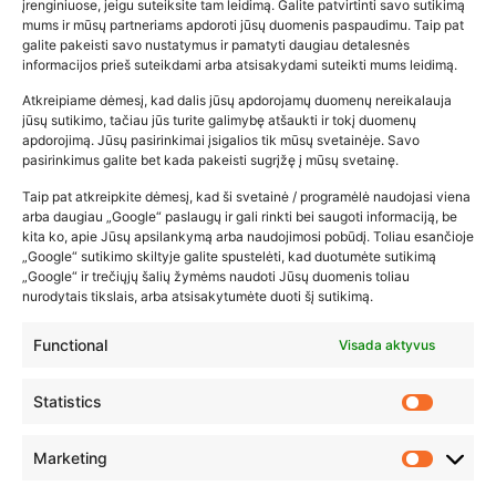
įrenginiuose, jeigu suteiksite tam leidimą. Galite patvirtinti savo sutikimą
mums ir mūsų partneriams apdoroti jūsų duomenis paspaudimu. Taip pat
galite pakeisti savo nustatymus ir pamatyti daugiau detalesnės
informacijos prieš suteikdami arba atsisakydami suteikti mums leidimą.
Atkreipiame dėmesį, kad dalis jūsų apdorojamų duomenų nereikalauja
Populiariausios parduotuvės
jūsų sutikimo, tačiau jūs turite galimybę atšaukti ir tokį duomenų
kūdikių tyrelės –…
apdorojimą. Jūsų pasirinkimai įsigalios tik mūsų svetainėje. Savo
pasirinkimus galite bet kada pakeisti sugrįžę į mūsų svetainę.
2026-02-22
Taip pat atkreipkite dėmesį, kad ši svetainė / programėlė naudojasi viena
arba daugiau „Google“ paslaugų ir gali rinkti bei saugoti informaciją, be
kita ko, apie Jūsų apsilankymą arba naudojimosi pobūdį. Toliau esančioje
„Google“ sutikimo skiltyje galite spustelėti, kad duotumėte sutikimą
„Google“ ir trečiųjų šalių žymėms naudoti Jūsų duomenis toliau
nurodytais tikslais, arba atsisakytumėte duoti šį sutikimą.
Functional
Visada aktyvus
Statistics
Marketing