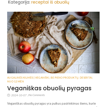
Kategorija:
receptai iš obuolių
AUGALINĖS KILMĖS | VEGANIŠKI
,
BE PIENO PRODUKTŲ
,
DESERTAI
,
NUO 12 MĖN
Veganiškas obuolių pyragas
No Comments
2024-10-07
/
Veganiškas obuolių pyragas yra puikus pasirinkimas tiems, kurie