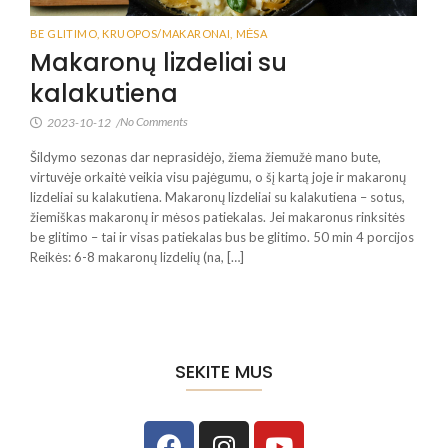
BE GLITIMO
,
KRUOPOS/MAKARONAI
,
MĖSA
Makaronų lizdeliai su
kalakutiena
No Comments
2023-10-12
/
Šildymo sezonas dar neprasidėjo, žiema žiemužė mano bute,
virtuvėje orkaitė veikia visu pajėgumu, o šį kartą joje ir makaronų
lizdeliai su kalakutiena. Makaronų lizdeliai su kalakutiena – sotus,
žiemiškas makaronų ir mėsos patiekalas. Jei makaronus rinksitės
be glitimo – tai ir visas patiekalas bus be glitimo. 50 min 4 porcijos
Reikės: 6-8 makaronų lizdelių (na, […]
SEKITE MUS