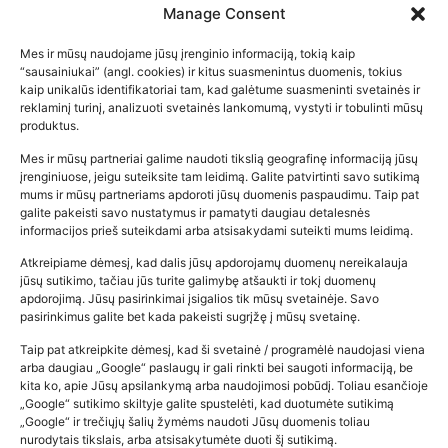
2026-05-14
Manage Consent
Mes ir mūsų naudojame jūsų įrenginio informaciją, tokią kaip
“sausainiukai” (angl. cookies) ir kitus suasmenintus duomenis, tokius
kaip unikalūs identifikatoriai tam, kad galėtume suasmeninti svetainės ir
reklaminį turinį, analizuoti svetainės lankomumą, vystyti ir tobulinti mūsų
produktus.
Mes ir mūsų partneriai galime naudoti tikslią geografinę informaciją jūsų
įrenginiuose, jeigu suteiksite tam leidimą. Galite patvirtinti savo sutikimą
mums ir mūsų partneriams apdoroti jūsų duomenis paspaudimu. Taip pat
galite pakeisti savo nustatymus ir pamatyti daugiau detalesnės
informacijos prieš suteikdami arba atsisakydami suteikti mums leidimą.
Atkreipiame dėmesį, kad dalis jūsų apdorojamų duomenų nereikalauja
Populiariausios parduotuvės
jūsų sutikimo, tačiau jūs turite galimybę atšaukti ir tokį duomenų
kūdikių tyrelės –…
apdorojimą. Jūsų pasirinkimai įsigalios tik mūsų svetainėje. Savo
pasirinkimus galite bet kada pakeisti sugrįžę į mūsų svetainę.
2026-02-22
Taip pat atkreipkite dėmesį, kad ši svetainė / programėlė naudojasi viena
arba daugiau „Google“ paslaugų ir gali rinkti bei saugoti informaciją, be
kita ko, apie Jūsų apsilankymą arba naudojimosi pobūdį. Toliau esančioje
„Google“ sutikimo skiltyje galite spustelėti, kad duotumėte sutikimą
„Google“ ir trečiųjų šalių žymėms naudoti Jūsų duomenis toliau
nurodytais tikslais, arba atsisakytumėte duoti šį sutikimą.