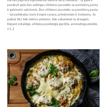
Kartais paprasti ingredientai sukuria tikrą stebuklą – tą galiu ir
pasakyti apie šias sultingas vištienos juostelės su pomidorų pasta
ir gaiviomis salotomis. Šios vištienos juostelės su pomidorų pasta
– tai patiekalas, kuris kvepia vasara, prieskoniais ir šviežumu. Jis
puikiai tiks tiek šeimos pietums, tiek vakarienei su draugais.
Kepant orkaitėje, vištiena pasidengia gardžia, aromatinga plutele,
o […]