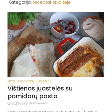
Kategorija:
receptai orkaitėje
MĖSA
,
NUO 12 MĖN
,
NUO 9 MĖN
Vištienos juostelės su
pomidorų pasta
No Comments
2025-10-05
/