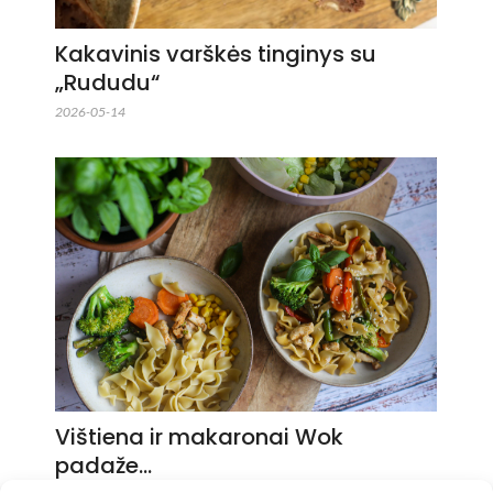
Kakavinis varškės tinginys su
„Rududu“
2026-05-14
Vištiena ir makaronai Wok
padaže…