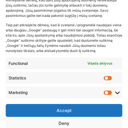
Atkreipiame dėmesį, kad dalis jūsų apdorojamų duomenų nereikalauja
Populiariausios parduotuvės
jūsų sutikimo, tačiau jūs turite galimybę atšaukti ir tokį duomenų
kūdikių tyrelės –…
apdorojimą. Jūsų pasirinkimai įsigalios tik mūsų svetainėje. Savo
pasirinkimus galite bet kada pakeisti sugrįžę į mūsų svetainę.
2026-02-22
Taip pat atkreipkite dėmesį, kad ši svetainė / programėlė naudojasi viena
arba daugiau „Google“ paslaugų ir gali rinkti bei saugoti informaciją, be
kita ko, apie Jūsų apsilankymą arba naudojimosi pobūdį. Toliau esančioje
„Google“ sutikimo skiltyje galite spustelėti, kad duotumėte sutikimą
„Google“ ir trečiųjų šalių žymėms naudoti Jūsų duomenis toliau
nurodytais tikslais, arba atsisakytumėte duoti šį sutikimą.
Functional
Visada aktyvus
Statistics
Marketing
Accept
Deny
© 2023 ZUIKIO RECEPTAI VISOS TEISĖS SAUGOMOS