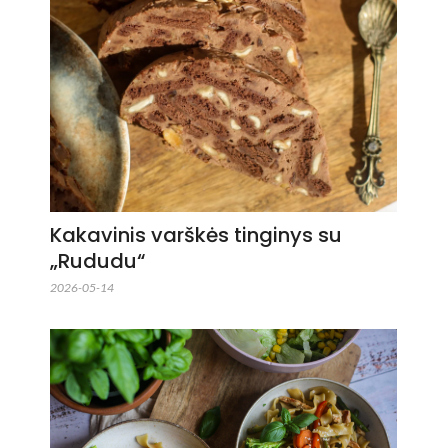
Kakavinis varškės tinginys su
„Rududu“
2026-05-14