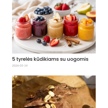
5 tyrelės kūdikiams su uogomis
2026-05-14