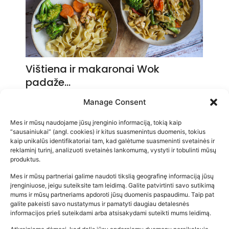
Vištiena ir makaronai Wok
padaže…
2026-05-14
Manage Consent
Mes ir mūsų naudojame jūsų įrenginio informaciją, tokią kaip
“sausainiukai” (angl. cookies) ir kitus suasmenintus duomenis, tokius
kaip unikalūs identifikatoriai tam, kad galėtume suasmeninti svetainės ir
reklaminį turinį, analizuoti svetainės lankomumą, vystyti ir tobulinti mūsų
produktus.
Mes ir mūsų partneriai galime naudoti tikslią geografinę informaciją jūsų
įrenginiuose, jeigu suteiksite tam leidimą. Galite patvirtinti savo sutikimą
mums ir mūsų partneriams apdoroti jūsų duomenis paspaudimu. Taip pat
galite pakeisti savo nustatymus ir pamatyti daugiau detalesnės
informacijos prieš suteikdami arba atsisakydami suteikti mums leidimą.