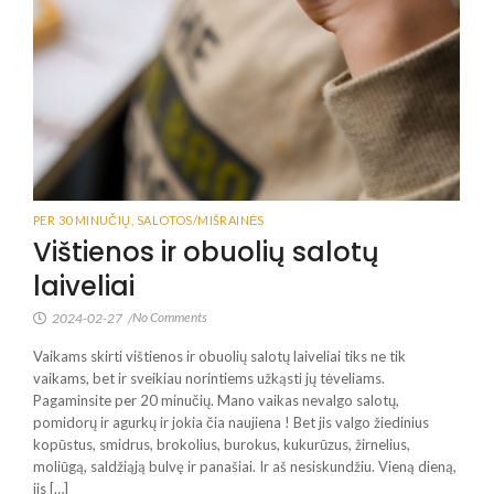
PER 30 MINUČIŲ
,
SALOTOS/MIŠRAINĖS
Vištienos ir obuolių salotų
laiveliai
No Comments
2024-02-27
/
Vaikams skirti vištienos ir obuolių salotų laiveliai tiks ne tik
vaikams, bet ir sveikiau norintiems užkąsti jų tėveliams.
Pagaminsite per 20 minučių. Mano vaikas nevalgo salotų,
pomidorų ir agurkų ir jokia čia naujiena ! Bet jis valgo žiedinius
kopūstus, smidrus, brokolius, burokus, kukurūzus, žirnelius,
moliūgą, saldžiąją bulvę ir panašiai. Ir aš nesiskundžiu. Vieną dieną,
jis […]