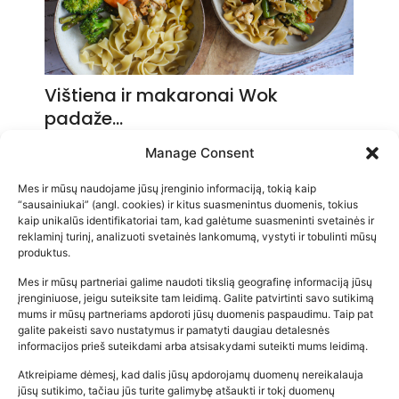
Vištiena ir makaronai Wok
padaže…
2026-05-14
Manage Consent
Mes ir mūsų naudojame jūsų įrenginio informaciją, tokią kaip
“sausainiukai” (angl. cookies) ir kitus suasmenintus duomenis, tokius
kaip unikalūs identifikatoriai tam, kad galėtume suasmeninti svetainės ir
reklaminį turinį, analizuoti svetainės lankomumą, vystyti ir tobulinti mūsų
produktus.
Mes ir mūsų partneriai galime naudoti tikslią geografinę informaciją jūsų
įrenginiuose, jeigu suteiksite tam leidimą. Galite patvirtinti savo sutikimą
mums ir mūsų partneriams apdoroti jūsų duomenis paspaudimu. Taip pat
galite pakeisti savo nustatymus ir pamatyti daugiau detalesnės
informacijos prieš suteikdami arba atsisakydami suteikti mums leidimą.
Atkreipiame dėmesį, kad dalis jūsų apdorojamų duomenų nereikalauja
Populiariausios parduotuvės
jūsų sutikimo, tačiau jūs turite galimybę atšaukti ir tokį duomenų