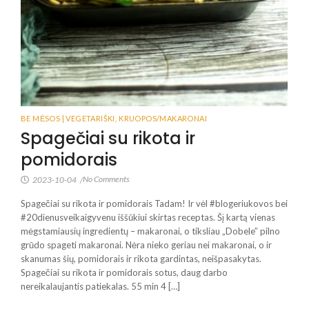
BE MĖSOS | VEGETARIŠKI
,
KRUOPOS/MAKARONAI
Spagečiai su rikota ir
pomidorais
No Comments
2023-10-04
/
Spagečiai su rikota ir pomidorais Tadam! Ir vėl #blogeriukovos bei
#20dienusveikaigyvenu iššūkiui skirtas receptas. Šį kartą vienas
mėgstamiausių ingredientų – makaronai, o tiksliau „Dobele” pilno
grūdo spageti makaronai. Nėra nieko geriau nei makaronai, o ir
skanumas šių, pomidorais ir rikota gardintas, neišpasakytas.
Spagečiai su rikota ir pomidorais sotus, daug darbo
nereikalaujantis patiekalas. 55 min 4 […]