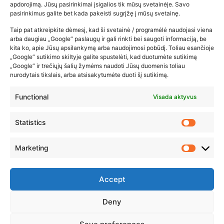
kūdikių tyrelės –…
apdorojimą. Jūsų pasirinkimai įsigalios tik mūsų svetainėje. Savo
pasirinkimus galite bet kada pakeisti sugrįžę į mūsų svetainę.
2026-02-22
Taip pat atkreipkite dėmesį, kad ši svetainė / programėlė naudojasi viena
arba daugiau „Google“ paslaugų ir gali rinkti bei saugoti informaciją, be
kita ko, apie Jūsų apsilankymą arba naudojimosi pobūdį. Toliau esančioje
„Google“ sutikimo skiltyje galite spustelėti, kad duotumėte sutikimą
„Google“ ir trečiųjų šalių žymėms naudoti Jūsų duomenis toliau
nurodytais tikslais, arba atsisakytumėte duoti šį sutikimą.
Functional
Visada aktyvus
Statistics
Marketing
Accept
Deny
© 2023 ZUIKIO RECEPTAI VISOS TEISĖS SAUGOMOS