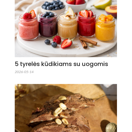
5 tyrelės kūdikiams su uogomis
2026-05-14