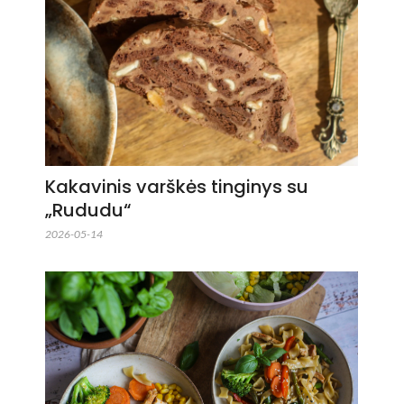
Kakavinis varškės tinginys su
„Rududu“
2026-05-14