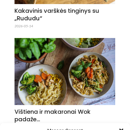
Kakavinis varškės tinginys su
„Rududu“
2026-05-14
Vištiena ir makaronai Wok
padaže…
2026-05-14