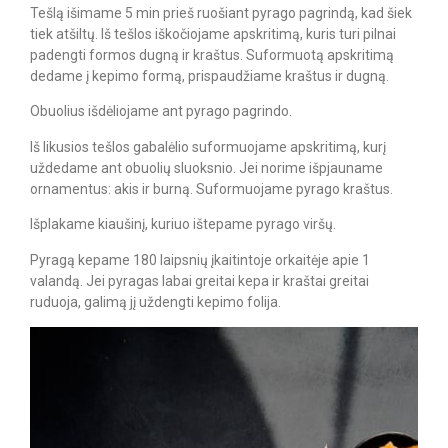
Tešlą išimame 5 min prieš ruošiant pyrago pagrindą, kad šiek
tiek atšiltų. Iš tešlos iškočiojame apskritimą, kuris turi pilnai
padengti formos dugną ir kraštus. Suformuotą apskritimą
dedame į kepimo formą, prispaudžiame kraštus ir dugną.
Obuolius išdėliojame ant pyrago pagrindo.
Iš likusios tešlos gabalėlio suformuojame apskritimą, kurį
uždedame ant obuolių sluoksnio. Jei norime išpjauname
ornamentus: akis ir burną. Suformuojame pyrago kraštus.
Išplakame kiaušinį, kuriuo ištepame pyrago viršų.
Pyragą kepame 180 laipsnių įkaitintoje orkaitėje apie 1
valandą. Jei pyragas labai greitai kepa ir kraštai greitai
ruduoja, galimą jį uždengti kepimo folija.