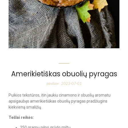
Amerikietiškas obuolių pyragas
povilas
2023-07-01
-
Puikios tekstūros, itin jaukiu cinamono ir obuolių aromatu
apsigaubęs amerikietiškas obuolių pyragas pradžiugins
kiekvieną smaližių.
Tešlai reikės:
250 gramų pilno grūdo miltų