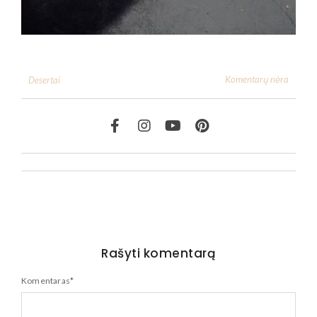
Komentarų nėra
Desertai
Rašyti komentarą
Komentaras
*