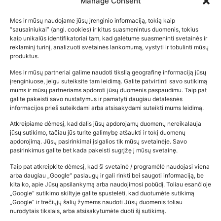
Manage Consent
Mes ir mūsų naudojame jūsų įrenginio informaciją, tokią kaip
“sausainiukai” (angl. cookies) ir kitus suasmenintus duomenis, tokius
kaip unikalūs identifikatoriai tam, kad galėtume suasmeninti svetainės ir
reklaminį turinį, analizuoti svetainės lankomumą, vystyti ir tobulinti mūsų
produktus.
Mes ir mūsų partneriai galime naudoti tikslią geografinę informaciją jūsų
įrenginiuose, jeigu suteiksite tam leidimą. Galite patvirtinti savo sutikimą
mums ir mūsų partneriams apdoroti jūsų duomenis paspaudimu. Taip pat
galite pakeisti savo nustatymus ir pamatyti daugiau detalesnės
informacijos prieš suteikdami arba atsisakydami suteikti mums leidimą.
Atkreipiame dėmesį, kad dalis jūsų apdorojamų duomenų nereikalauja
Populiariausios parduotuvės
jūsų sutikimo, tačiau jūs turite galimybę atšaukti ir tokį duomenų
kūdikių tyrelės –…
apdorojimą. Jūsų pasirinkimai įsigalios tik mūsų svetainėje. Savo
pasirinkimus galite bet kada pakeisti sugrįžę į mūsų svetainę.
2026-02-22
Taip pat atkreipkite dėmesį, kad ši svetainė / programėlė naudojasi viena
arba daugiau „Google“ paslaugų ir gali rinkti bei saugoti informaciją, be
kita ko, apie Jūsų apsilankymą arba naudojimosi pobūdį. Toliau esančioje
„Google“ sutikimo skiltyje galite spustelėti, kad duotumėte sutikimą
„Google“ ir trečiųjų šalių žymėms naudoti Jūsų duomenis toliau
nurodytais tikslais, arba atsisakytumėte duoti šį sutikimą.