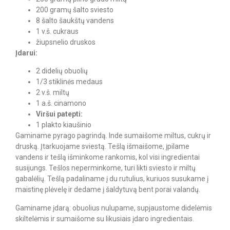
200 gramų šalto sviesto
8 šalto šaukštų vandens
1 v.š. cukraus
žiupsnelio druskos
Įdarui:
2 didelių obuolių
1/3 stiklinės medaus
2 v.š. miltų
1 a.š. cinamono
Viršui patepti:
1 plakto kiaušinio
Gaminame pyrago pagrindą. Inde sumaišome miltus, cukrų ir
druską. Įtarkuojame sviestą. Tešlą išmaišome, įpilame
vandens ir tešlą išminkome rankomis, kol visi ingredientai
susijungs. Tešlos neperminkome, turi likti sviesto ir miltų
gabalėlių. Tešlą padaliname į du rutulius, kuriuos susukame į
maistinę plėvelę ir dedame į šaldytuvą bent porai valandų.
Gaminame įdarą: obuolius nulupame, supjaustome didelėmis
skiltelėmis ir sumaišome su likusiais įdaro ingredientais.