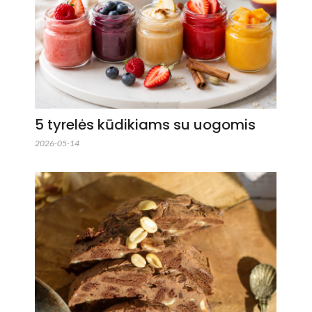
5 tyrelės kūdikiams su uogomis
2026-05-14