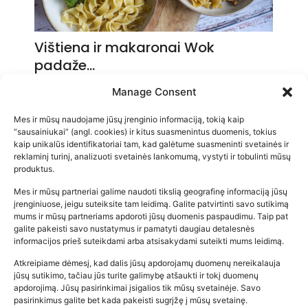
Vištiena ir makaronai Wok
padaže…
2026-05-14
Manage Consent
Mes ir mūsų naudojame jūsų įrenginio informaciją, tokią kaip
“sausainiukai” (angl. cookies) ir kitus suasmenintus duomenis, tokius
kaip unikalūs identifikatoriai tam, kad galėtume suasmeninti svetainės ir
reklaminį turinį, analizuoti svetainės lankomumą, vystyti ir tobulinti mūsų
produktus.
Mes ir mūsų partneriai galime naudoti tikslią geografinę informaciją jūsų
įrenginiuose, jeigu suteiksite tam leidimą. Galite patvirtinti savo sutikimą
mums ir mūsų partneriams apdoroti jūsų duomenis paspaudimu. Taip pat
galite pakeisti savo nustatymus ir pamatyti daugiau detalesnės
informacijos prieš suteikdami arba atsisakydami suteikti mums leidimą.
Atkreipiame dėmesį, kad dalis jūsų apdorojamų duomenų nereikalauja
Populiariausios parduotuvės
jūsų sutikimo, tačiau jūs turite galimybę atšaukti ir tokį duomenų
kūdikių tyrelės –…
apdorojimą. Jūsų pasirinkimai įsigalios tik mūsų svetainėje. Savo
pasirinkimus galite bet kada pakeisti sugrįžę į mūsų svetainę.
2026-02-22