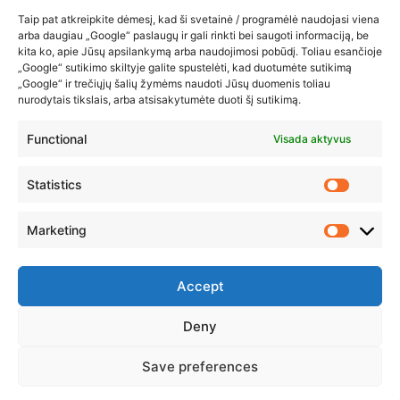
Taip pat atkreipkite dėmesį, kad ši svetainė / programėlė naudojasi viena
arba daugiau „Google“ paslaugų ir gali rinkti bei saugoti informaciją, be
kita ko, apie Jūsų apsilankymą arba naudojimosi pobūdį. Toliau esančioje
„Google“ sutikimo skiltyje galite spustelėti, kad duotumėte sutikimą
„Google“ ir trečiųjų šalių žymėms naudoti Jūsų duomenis toliau
nurodytais tikslais, arba atsisakytumėte duoti šį sutikimą.
Functional
Visada aktyvus
Statistics
Marketing
Accept
Deny
© 2023 ZUIKIO RECEPTAI VISOS TEISĖS SAUGOMOS
Save preferences