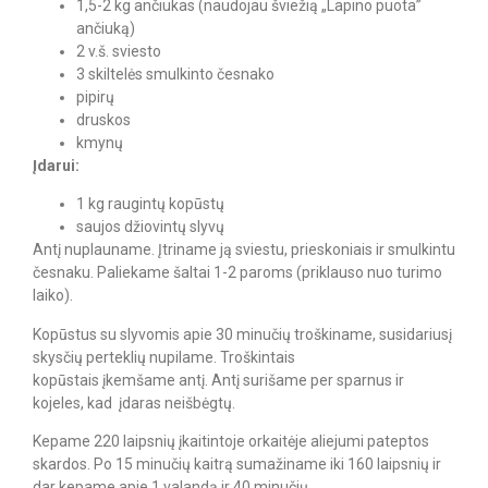
1,5-2 kg ančiukas (naudojau šviežią „Lapino puota”
ančiuką)
2 v.š. sviesto
3 skiltelės smulkinto česnako
pipirų
druskos
kmynų
Įdarui:
1 kg raugintų kopūstų
saujos džiovintų slyvų
Antį nuplauname. Įtriname ją sviestu, prieskoniais ir smulkintu
česnaku. Paliekame šaltai 1-2 paroms (priklauso nuo turimo
laiko).
Kopūstus su slyvomis apie 30 minučių troškiname, susidariusį
skysčių perteklių nupilame. Troškintais
kopūstais įkemšame antį. Antį surišame per sparnus ir
kojeles, kad įdaras neišbėgtų.
Kepame 220 laipsnių įkaitintoje orkaitėje aliejumi pateptos
skardos. Po 15 minučių kaitrą sumažiname iki 160 laipsnių ir
dar kepame apie 1 valandą ir 40 minučių.