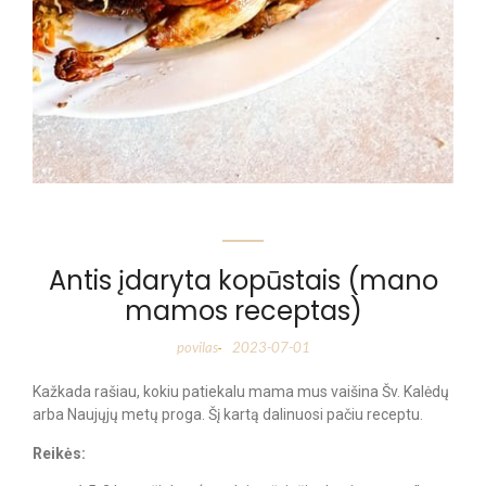
Antis įdaryta kopūstais (mano
mamos receptas)
povilas
2023-07-01
-
Kažkada rašiau, kokiu patiekalu mama mus vaišina Šv. Kalėdų
arba Naujųjų metų proga. Šį kartą dalinuosi pačiu receptu.
Reikės: