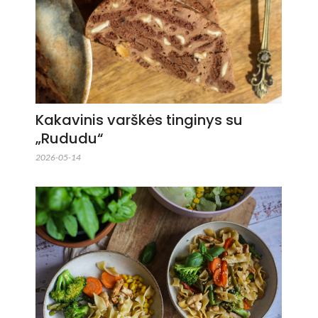
Kakavinis varškės tinginys su
„Rududu“
2026-05-14