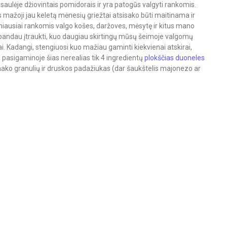
 saulėje džiovintais pomidorais ir yra patogūs valgyti rankomis.
mažoji jau keletą mėnesių griežtai atsisako būti maitinama ir
žniausiai rankomis valgo košes, daržoves, mėsytę ir kitus mano
bandau įtraukti, kuo daugiau skirtingų mūsų šeimoje valgomų
kai. Kadangi, stengiuosi kuo mažiau gaminti kiekvienai atskirai,
 pasigaminoje šias nerealias tik 4 ingredientų
plokščias duoneles
nako granulių ir druskos padažiukas (dar šaukštelis majonezo ar