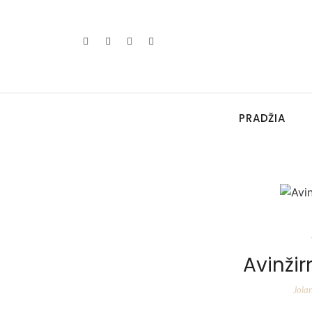
PRADŽIA
Avinžir
Jola