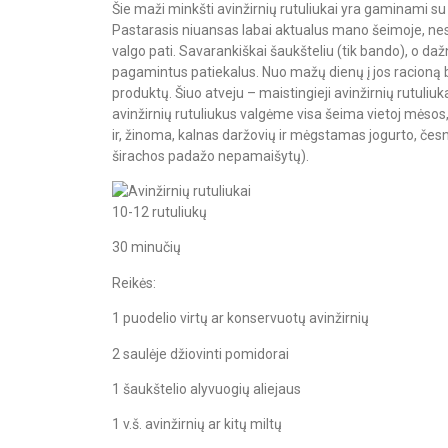
Šie maži minkšti avinžirnių rutuliukai yra gaminami su
Pastarasis niuansas labai aktualus mano šeimoje, nes 
valgo pati. Savarankiškai šaukšteliu (tik bando), o da
pagamintus patiekalus. Nuo mažų dienų į jos racioną 
produktų. Šiuo atveju – maistingieji avinžirnių rutuliu
avinžirnių rutuliukus valgėme visa šeima vietoj mėsos,
ir, žinoma, kalnas daržovių ir mėgstamas jogurto, čes
širachos padažo nepamaišytų).
10-12 rutuliukų
30 minučių
Reikės:
1 puodelio virtų ar konservuotų avinžirnių
2 saulėje džiovinti pomidorai
1 šaukštelio alyvuogių aliejaus
1 v.š. avinžirnių ar kitų miltų