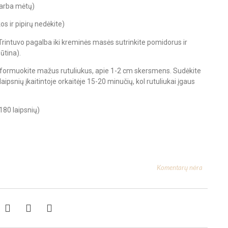
ų arba mėtų)
os ir pipirų nedėkite)
Trintuvo pagalba iki kreminės masės sutrinkite pomidorus ir
ūtina).
s formuokite mažus rutuliukus, apie 1-2 cm skersmens. Sudėkite
ipsnių įkaitintoje orkaitėje 15-20 minučių, kol rutuliukai įgaus
180 laipsnių)
Komentarų nėra