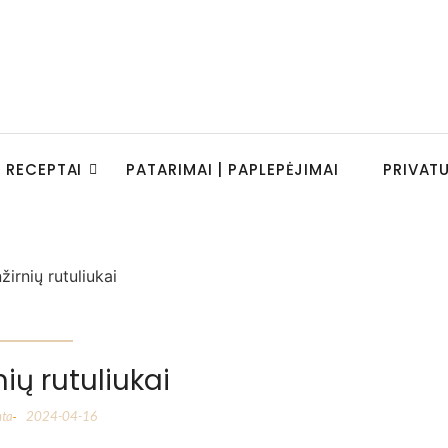
RECEPTAI
PATARIMAI | PAPLEPĖJIMAI
PRIVAT
nių rutuliukai
nta
2024-04-16
-