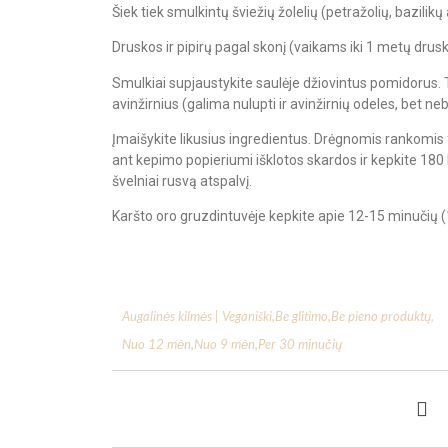
Šiek tiek smulkintų šviežių žolelių (petražolių, bazilik
Druskos ir pipirų pagal skonį (vaikams iki 1 metų drusk
Smulkiai supjaustykite saulėje džiovintus pomidorus. 
avinžirnius (galima nulupti ir avinžirnių odeles, bet neb
Įmaišykite likusius ingredientus. Drėgnomis rankomi
ant kepimo popieriumi išklotos skardos ir kepkite 180 la
švelniai rusvą atspalvį.
Karšto oro gruzdintuvėje kepkite apie 12-15 minučių (
Augalinės kilmės | Veganiški
,
Be glitimo
,
Be pieno produktų
,
Nuo 12 mėn
,
Nuo 9 mėn
,
Per 30 minučių