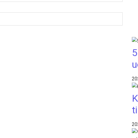
5
u
20
K
t
20