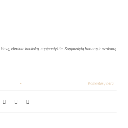
žievę, išimkite kauliuką, supjaustykite. Supjaustytą bananą ir avokadą
Komentarų nėra