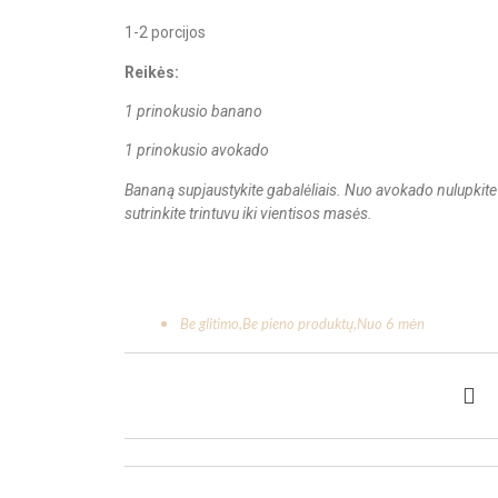
1-2 porcijos
Reikės:
1 prinokusio banano
1 prinokusio avokado
Bananą supjaustykite gabalėliais. Nuo avokado nulupkite 
sutrinkite trintuvu iki vientisos masės.
Be glitimo
,
Be pieno produktų
,
Nuo 6 mėn