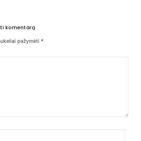
ti komentarą
laukeliai pažymėti
*