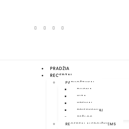
PRADŽIA
RECEPTAI
PARUOŠTUKAI
DUONA
KITA
KREMAI
PRIESKONIAI
TEŠLOS
RECEPTAI ALERGIŠKIEMS