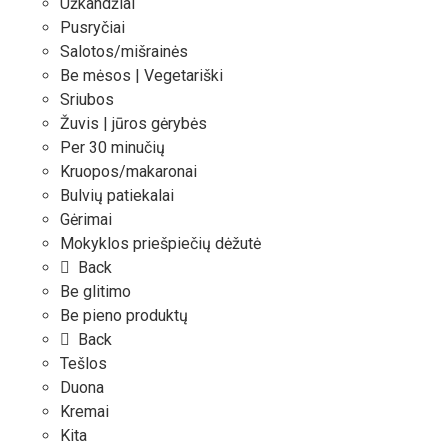
Užkandžiai
Pusryčiai
Salotos/mišrainės
Be mėsos | Vegetariški
Sriubos
Žuvis | jūros gėrybės
Per 30 minučių
Kruopos/makaronai
Bulvių patiekalai
Gėrimai
Mokyklos priešpiečių dėžutė
Back
Be glitimo
Be pieno produktų
Back
Tešlos
Duona
Kremai
Kita