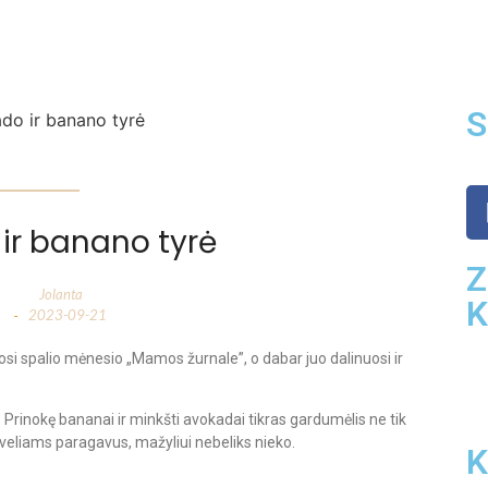
S
ir banano tyrė
Z
Jolanta
2023-09-21
-
si spalio mėnesio „Mamos žurnale”, o dabar juo dalinuosi ir
Prinokę bananai ir minkšti avokadai tikras gardumėlis ne tik
tėveliams paragavus, mažyliui nebeliks nieko.
K