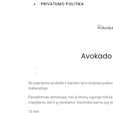
PRIVATUMO POLITIKA
Avokado 
Šis paprastos avokado ir banano tyrė receptas puikavo
tinklaraštyje.
Pavadinimas nemeluoja, nes ši skonių sąjunga tobula. 
mažyliams, bet ir jų tėveliams. Vienintelė baimė, jog 
10 min