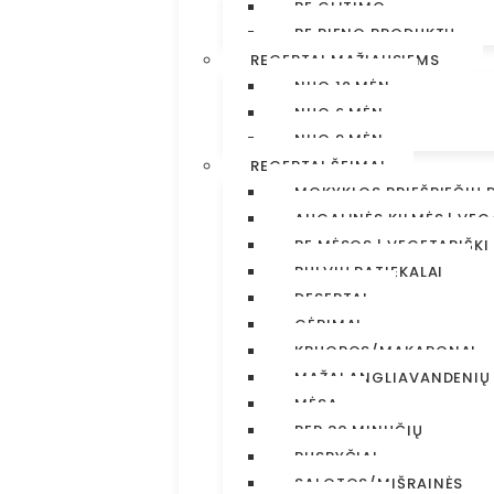
BE GLITIMO
BE PIENO PRODUKTŲ
RECEPTAI MAŽIAUSIEMS
NUO 12 MĖN
NUO 6 MĖN
NUO 9 MĖN
RECEPTAI ŠEIMAI
MOKYKLOS PRIEŠPIEČIŲ 
AUGALINĖS KILMĖS | VEG
BE MĖSOS | VEGETARIŠKI
BULVIŲ PATIEKALAI
DESERTAI
GĖRIMAI
KRUOPOS/MAKARONAI
MAŽAI ANGLIAVANDENIŲ
MĖSA
PER 30 MINUČIŲ
PUSRYČIAI
SALOTOS/MIŠRAINĖS