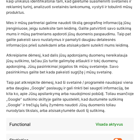
kaip unikalūs identifikatoriai tam, kad galėtume suasmeninti svetainės ir
reklaminį turinį, analizuoti svetainės lankomumą, vystyti ir tobulinti mūsų
produktus.
Mes ir mūsų partneriai galime naudoti tikslią geografinę informaciją jūsų
įrenginiuose, jeigu suteiksite tam leidimą. Galite patvirtinti savo sutikimą
mums ir mūsų partneriams apdoroti jūsų duomenis paspaudimu. Taip pat
galite pakeisti savo nustatymus ir pamatyti daugiau detalesnės
informacijos prieš suteikdami arba atsisakydami suteikti mums leidimą.
Atkreipiame dėmesį, kad dalis jūsų apdorojamų duomenų nereikalauja
Populiariausios parduotuvės
jūsų sutikimo, tačiau jūs turite galimybę atšaukti ir tokį duomenų
kūdikių tyrelės –…
apdorojimą. Jūsų pasirinkimai įsigalios tik mūsų svetainėje. Savo
pasirinkimus galite bet kada pakeisti sugrįžę į mūsų svetainę.
2026-02-22
Taip pat atkreipkite dėmesį, kad ši svetainė / programėlė naudojasi viena
arba daugiau „Google“ paslaugų ir gali rinkti bei saugoti informaciją, be
kita ko, apie Jūsų apsilankymą arba naudojimosi pobūdį. Toliau esančioje
„Google“ sutikimo skiltyje galite spustelėti, kad duotumėte sutikimą
„Google“ ir trečiųjų šalių žymėms naudoti Jūsų duomenis toliau
nurodytais tikslais, arba atsisakytumėte duoti šį sutikimą.
Functional
Visada aktyvus