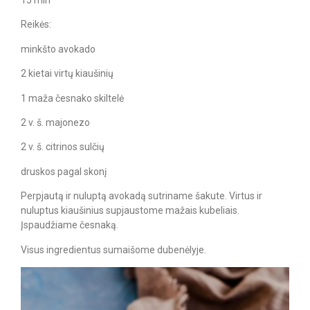
15 min
Reikės:
minkšto avokado
2 kietai virtų kiaušinių
1 maža česnako skiltelė
2 v. š. majonezo
2 v. š. citrinos sulčių
druskos pagal skonį
Perpjautą ir nuluptą avokadą sutriname šakute. Virtus ir
nuluptus kiaušinius supjaustome mažais kubeliais.
Įspaudžiame česnaką.
Visus ingredientus sumaišome dubenėlyje.