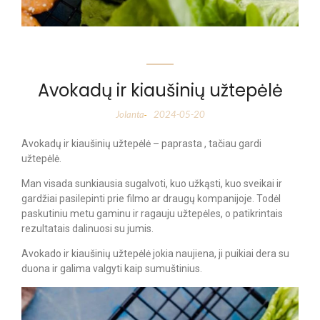
Avokadų ir kiaušinių užtepėlė
Jolanta
2024-05-20
-
Avokadų ir kiaušinių užtepėlė – paprasta , tačiau gardi
užtepėlė.
Man visada sunkiausia sugalvoti, kuo užkąsti, kuo sveikai ir
gardžiai pasilepinti prie filmo ar draugų kompanijoje. Todėl
paskutiniu metu gaminu ir ragauju užtepėles, o patikrintais
rezultatais dalinuosi su jumis.
Avokado ir kiaušinių užtepėlė jokia naujiena, ji puikiai dera su
duona ir galima valgyti kaip sumuštinius.