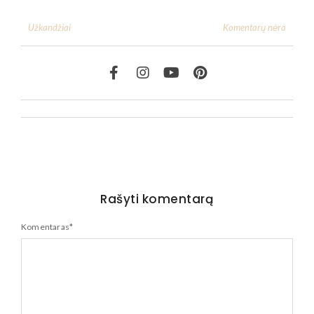
Komentarų nėra
Užkandžiai
Rašyti komentarą
Komentaras
*