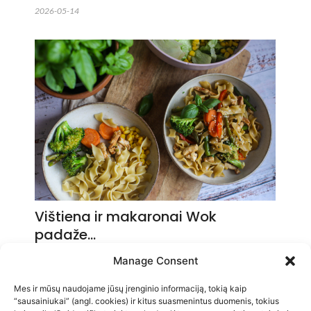
2026-05-14
Vištiena ir makaronai Wok
padaže…
2026-05-14
Manage Consent
Mes ir mūsų naudojame jūsų įrenginio informaciją, tokią kaip
“sausainiukai” (angl. cookies) ir kitus suasmenintus duomenis, tokius