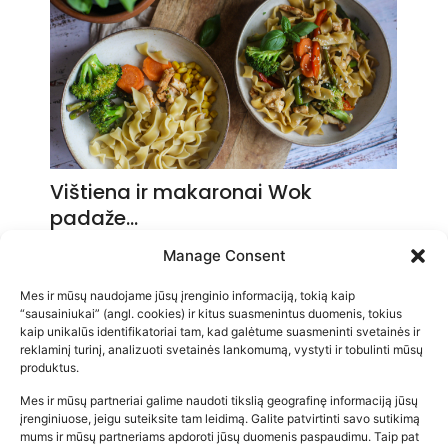
Vištiena ir makaronai Wok
padaže…
2026-05-14
Manage Consent
Mes ir mūsų naudojame jūsų įrenginio informaciją, tokią kaip
“sausainiukai” (angl. cookies) ir kitus suasmenintus duomenis, tokius
kaip unikalūs identifikatoriai tam, kad galėtume suasmeninti svetainės ir
reklaminį turinį, analizuoti svetainės lankomumą, vystyti ir tobulinti mūsų
produktus.
Mes ir mūsų partneriai galime naudoti tikslią geografinę informaciją jūsų
įrenginiuose, jeigu suteiksite tam leidimą. Galite patvirtinti savo sutikimą
mums ir mūsų partneriams apdoroti jūsų duomenis paspaudimu. Taip pat