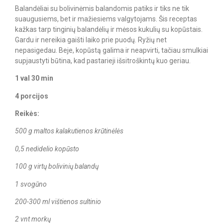
Balandėliai su bolivinėmis balandomis patiks ir tiks ne tik
suaugusiems, bet ir mažiesiems valgytojams. Šis receptas
kažkas tarp tinginių balandėlių ir mėsos kukulių su kopūstais.
Gardu ir nereikia gaišti laiko prie puodų. Ryžių net
nepasigedau. Beje, kopūstą galima ir neapvirti, tačiau smulkiai
supjaustyti būtina, kad pastarieji išsitroškintų kuo geriau.
1 val 30 min
4 porcijos
Reikės:
500 g maltos kalakutienos krūtinėlės
0,5 nedidelio kopūsto
100 g virtų bolivinių balandų
1 svogūno
200-300 ml vištienos sultinio
2 vnt morkų