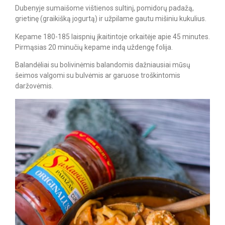
Dubenyje sumaišome vištienos sultinį, pomidorų padažą,
grietinę (graikišką jogurtą) ir užpilame gautu mišiniu kukulius.
Kepame 180-185 laispnių įkaitintoje orkaitėje apie 45 minutes.
Pirmąsias 20 minučių kepame indą uždengę folija.
Balandėliai su bolivinėmis balandomis dažniausiai mūsų
šeimos valgomi su bulvėmis ar garuose troškintomis
daržovėmis.