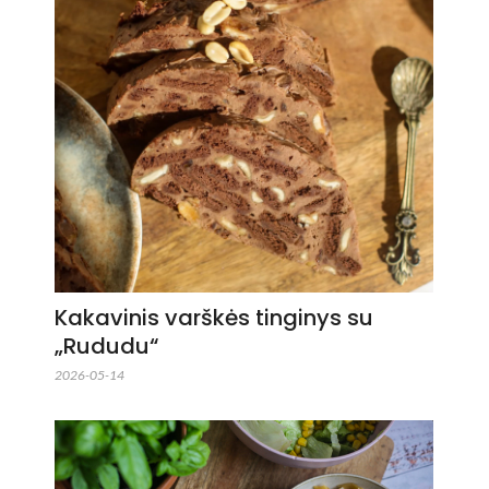
Kakavinis varškės tinginys su
„Rududu“
2026-05-14