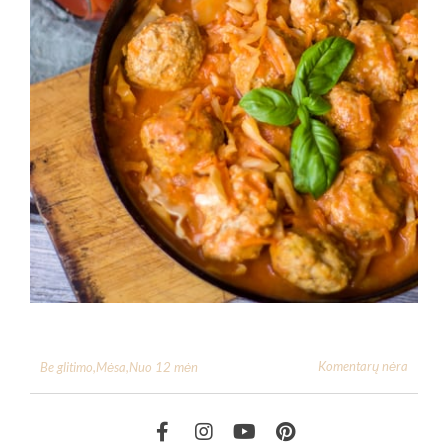
Komentarų nėra
Be glitimo
,
Mėsa
,
Nuo 12 mėn