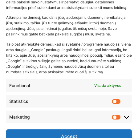
galite pakeisti savo nustatymus ir pamatyti daugiau detalesnės
informacijos prieš suteikdami arba atsisakydami suteikti mums leidimą.
Atkreipiame dėmesį, kad dalis jūsų apdorojamų duomenų nereikalauja
Populiariausios parduotuvės
jūsų sutikimo, tačiau jūs turite galimybę atšaukti ir tokį duomenų
kūdikių tyrelės –…
apdorojimą. Jūsų pasirinkimai įsigalios tik mūsų svetainėje. Savo
pasirinkimus galite bet kada pakeisti sugrįžę į mūsų svetainę.
2026-02-22
Taip pat atkreipkite dėmesį, kad ši svetainė / programėlė naudojasi viena
arba daugiau „Google“ paslaugų ir gali rinkti bei saugoti informaciją, be
kita ko, apie Jūsų apsilankymą arba naudojimosi pobūdį. Toliau esančioje
„Google“ sutikimo skiltyje galite spustelėti, kad duotumėte sutikimą
„Google“ ir trečiųjų šalių žymėms naudoti Jūsų duomenis toliau
nurodytais tikslais, arba atsisakytumėte duoti šį sutikimą.
Functional
Visada aktyvus
Statistics
Marketing
Accept