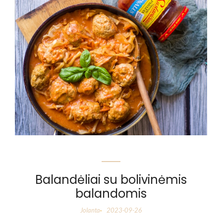
Balandėliai su bolivinėmis
balandomis
Jolanta
2023-09-26
-