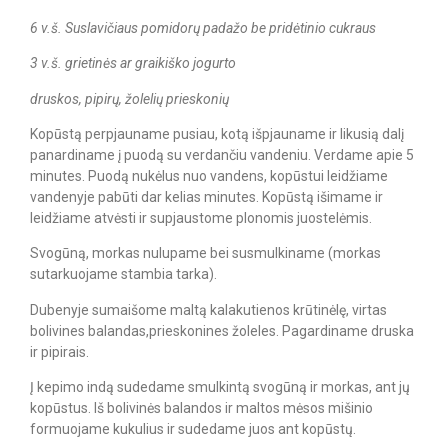
6 v.š. Suslavičiaus pomidorų padažo be pridėtinio cukraus
3 v.š. grietinės ar graikiško jogurto
druskos, pipirų, žolelių prieskonių
Kopūstą perpjauname pusiau, kotą išpjauname ir likusią dalį
panardiname į puodą su verdančiu vandeniu. Verdame apie 5
minutes. Puodą nukėlus nuo vandens, kopūstui leidžiame
vandenyje pabūti dar kelias minutes. Kopūstą išimame ir
leidžiame atvėsti ir supjaustome plonomis juostelėmis.
Svogūną, morkas nulupame bei susmulkiname (morkas
sutarkuojame stambia tarka).
Dubenyje sumaišome maltą kalakutienos krūtinėlę, virtas
bolivines balandas,prieskonines žoleles. Pagardiname druska
ir pipirais.
Į kepimo indą sudedame smulkintą svogūną ir morkas, ant jų
kopūstus. Iš bolivinės balandos ir maltos mėsos mišinio
formuojame kukulius ir sudedame juos ant kopūstų.