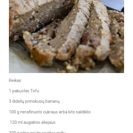
Reikės:
1 pakuotės Tofu
3 didelių prinokusių bananų
100 g nerafinuoto cukraus arba kito saldiklio
120 ml augalinio aliejaus
300 g pilno grūdo speltos miltų