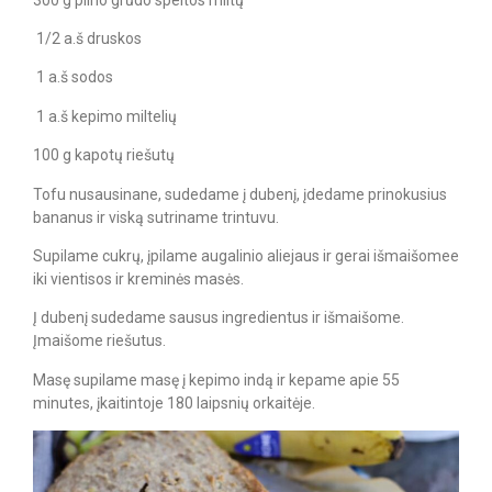
1/2 a.š druskos
1 a.š sodos
1 a.š kepimo miltelių
100 g kapotų riešutų
Tofu nusausinane, sudedame į dubenį, įdedame prinokusius
bananus ir viską sutriname trintuvu.
Supilame cukrų, įpilame augalinio aliejaus ir gerai išmaišomee
iki vientisos ir kreminės masės.
Į dubenį sudedame sausus ingredientus ir išmaišome.
Įmaišome riešutus.
Masę supilame masę į kepimo indą ir kepame apie 55
minutes, įkaitintoje 180 laipsnių orkaitėje.