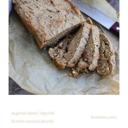
Augalinės kilmės | Veganiški
,
Komentarų nėra
Be pieno produktų
,
Desertai