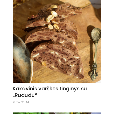
Kakavinis varškės tinginys su
„Rududu“
2026-05-14