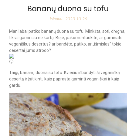
Bananų duona su tofu
Jolanta
2023-10-26
-
Man labai patiko bananų duona su tofu. Minkšta, soti, drėgna,
tikrai gaminsiu ne kartą. Beje, pakomentuokite, ar gaminate
veganiškus desertus? ar bandėte, patiko, ar „išmislas” tokie
desertai jums atrodo?
Taigi, bananų duona su tofu. Kviečiu išbandyti šį veganišką
desertą ir įsitikinti, kaip paprasta gaminti veganiškai ir kaip
gardu.