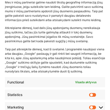
Mes ir mūsų partneriai galime naudoti tikslią geografinę informaciją jūsų
įrenginiuose, jeigu suteiksite tam leidimą. Galite patvirtinti savo sutikimą
mums ir mūsų partneriams apdoroti jūsų duomenis paspaudimu. Taip pat
galite pakeisti savo nustatymus ir pamatyti daugiau detalesnės
informacijos prieš suteikdami arba atsisakydami suteikti mums leidimą.
Atkreipiame dėmesį, kad dalis jūsų apdorojamų duomenų nereikalauja
Populiariausios parduotuvės
jūsų sutikimo, tačiau jūs turite galimybę atšaukti ir tokį duomenų
kūdikių tyrelės –…
apdorojimą. Jūsų pasirinkimai įsigalios tik mūsų svetainėje. Savo
pasirinkimus galite bet kada pakeisti sugrįžę į mūsų svetainę.
2026-02-22
Taip pat atkreipkite dėmesį, kad ši svetainė / programėlė naudojasi viena
arba daugiau „Google“ paslaugų ir gali rinkti bei saugoti informaciją, be
kita ko, apie Jūsų apsilankymą arba naudojimosi pobūdį. Toliau esančioje
„Google“ sutikimo skiltyje galite spustelėti, kad duotumėte sutikimą
„Google“ ir trečiųjų šalių žymėms naudoti Jūsų duomenis toliau
nurodytais tikslais, arba atsisakytumėte duoti šį sutikimą.
Functional
Visada aktyvus
Statistics
Marketing