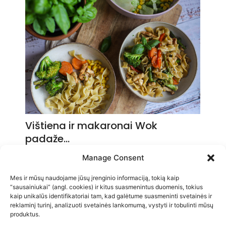
Vištiena ir makaronai Wok
padaže…
2026-05-14
Manage Consent
Mes ir mūsų naudojame jūsų įrenginio informaciją, tokią kaip
“sausainiukai” (angl. cookies) ir kitus suasmenintus duomenis, tokius
kaip unikalūs identifikatoriai tam, kad galėtume suasmeninti svetainės ir
reklaminį turinį, analizuoti svetainės lankomumą, vystyti ir tobulinti mūsų
produktus.