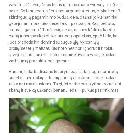
vaikams. Iš tiesų, šiuos ledus gamino mano vyresnysis sūnus
sesei. Šešerių metų sūnus noriai gamina ledus, moka bent 3
skirtingus jų pagaminimo būdus, deja, dažnai jo kulinariniai
gebėjimai ir norai ties desertais ir pasibaigia. Kaip bebūtų,
ledus jis gamino 11 mėnesių sesei, na, nes kūdikiai karštą
dieną ir nori pasilepinti keliais ledų kąsneliais, ypač tada, kai
juos pradeda itin dominti suaugusiųjų, vyresniųjų
brolių/seserų maistas. Šio noro nesinori ignoruoti ir tokiu
atveju siūlau gamintis ledus namie iš įvairių vaisių, kūdikio
vartojamų produktų. pasigaminti
Bananų ledai kūdikiams ledai yra paprastai pagamami, o jų
sudėtyje nėra jokių dirbtinių priedų ar cukraus, todėl puikiai
tinka net mažiausiems. Taigi, jei norite pasiūlyti savo kūdikiui
skanų ir sveiką užkandį, bananų ledai – puikus pasirinkimas.