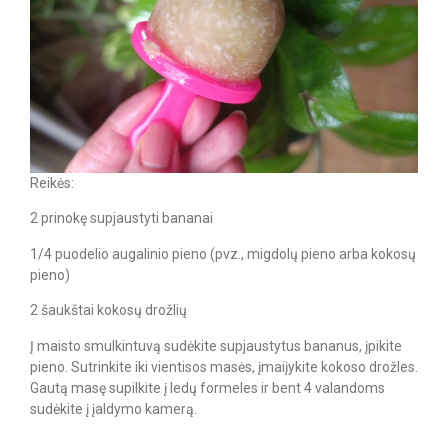
Reikės:
2 prinokę supjaustyti bananai
1/4 puodelio augalinio pieno (pvz., migdolų pieno arba kokosų
pieno)
2 šaukštai kokosų drožlių
Į maisto smulkintuvą sudėkite supjaustytus bananus, įpikite
pieno. Sutrinkite iki vientisos masės, įmaiįykite kokoso drožles.
Gautą masę supilkite į ledų formeles ir bent 4 valandoms
sudėkite į įaldymo kamerą.