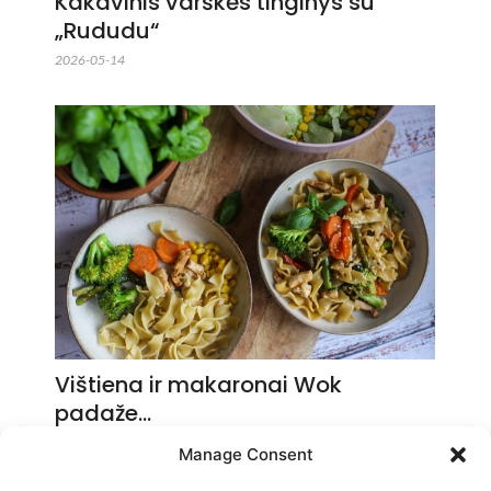
Kakavinis varškės tinginys su
„Rududu“
2026-05-14
Vištiena ir makaronai Wok
padaže…
2026-05-14
Manage Consent