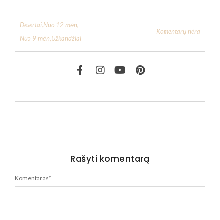
Desertai
,
Nuo 12 mėn
,
Komentarų nėra
Nuo 9 mėn
,
Užkandžiai
Rašyti komentarą
Komentaras
*