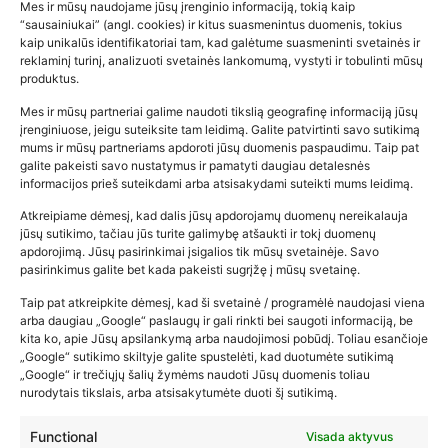
Mes ir mūsų naudojame jūsų įrenginio informaciją, tokią kaip
“sausainiukai” (angl. cookies) ir kitus suasmenintus duomenis, tokius
kaip unikalūs identifikatoriai tam, kad galėtume suasmeninti svetainės ir
reklaminį turinį, analizuoti svetainės lankomumą, vystyti ir tobulinti mūsų
produktus.
Mes ir mūsų partneriai galime naudoti tikslią geografinę informaciją jūsų
įrenginiuose, jeigu suteiksite tam leidimą. Galite patvirtinti savo sutikimą
mums ir mūsų partneriams apdoroti jūsų duomenis paspaudimu. Taip pat
galite pakeisti savo nustatymus ir pamatyti daugiau detalesnės
informacijos prieš suteikdami arba atsisakydami suteikti mums leidimą.
Atkreipiame dėmesį, kad dalis jūsų apdorojamų duomenų nereikalauja
Populiariausios parduotuvės
jūsų sutikimo, tačiau jūs turite galimybę atšaukti ir tokį duomenų
kūdikių tyrelės –…
apdorojimą. Jūsų pasirinkimai įsigalios tik mūsų svetainėje. Savo
pasirinkimus galite bet kada pakeisti sugrįžę į mūsų svetainę.
2026-02-22
Taip pat atkreipkite dėmesį, kad ši svetainė / programėlė naudojasi viena
arba daugiau „Google“ paslaugų ir gali rinkti bei saugoti informaciją, be
kita ko, apie Jūsų apsilankymą arba naudojimosi pobūdį. Toliau esančioje
„Google“ sutikimo skiltyje galite spustelėti, kad duotumėte sutikimą
„Google“ ir trečiųjų šalių žymėms naudoti Jūsų duomenis toliau
nurodytais tikslais, arba atsisakytumėte duoti šį sutikimą.
Functional
Visada aktyvus