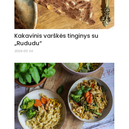
Kakavinis varškės tinginys su
„Rududu“
2026-05-14