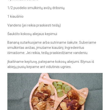
1/2 puodelio smulkintų avižų dribsnių
1 kiaušinio
Vandens (jei reikia praskiesti tešlą)
Šaukšto kokosų aliejaus kepimui
Bananą sutarkuojame arba sutriname šakute. Suberiame
smulkintas avižas, įmušame kiaušinį. Ingredeintus
išmaišome. Jei reikia, tešlą praskiedžiame vandeniu.
Įkaitiname keptuvę, patepame kokosų aliejumi. Blynus iš
abiejų pusių kepame ant vidutinės ugnies.