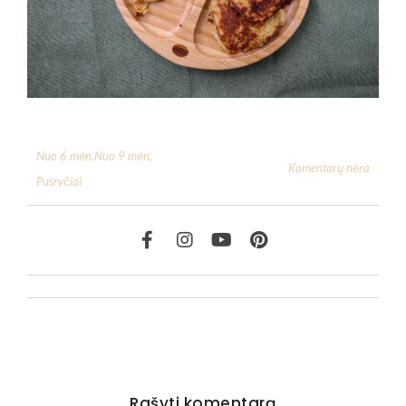
Nuo 6 mėn
,
Nuo 9 mėn
,
Komentarų nėra
Pusryčiai
Rašyti komentarą