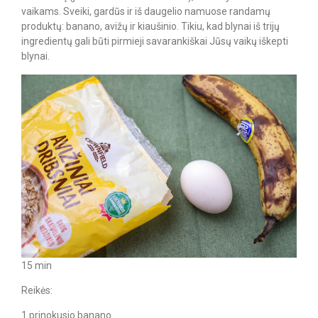
vaikams. Sveiki, gardūs ir iš daugelio namuose randamų
produktų: banano, avižų ir kiaušinio. Tikiu, kad blynai iš trijų
ingredientų gali būti pirmieji savarankiškai Jūsų vaikų iškepti
blynai.
15 min
Reikės:
1 prinokusio banano