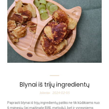
Blynai iš trijų ingredientų
Jolanta
2024-02-05
-
Paprasti blynai iš trijų ingredientų patiks ne tik kūdikiams nuo
6 mėnesių (jei maitinate BWL metodu), bet ir vyresniems