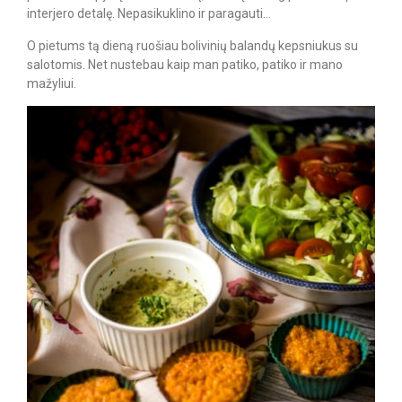
interjero detalę. Nepasikuklino ir paragauti…
O pietums tą dieną ruošiau bolivinių balandų kepsniukus su
salotomis. Net nustebau kaip man patiko, patiko ir mano
mažyliui.