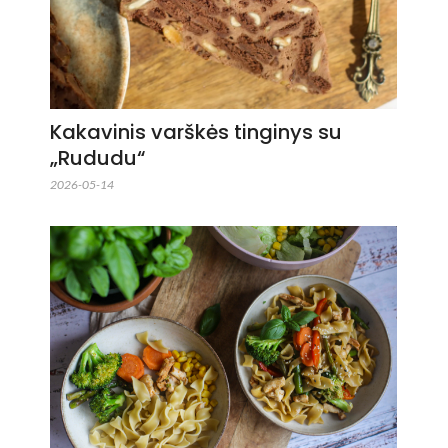
Kakavinis varškės tinginys su
„Rududu“
2026-05-14