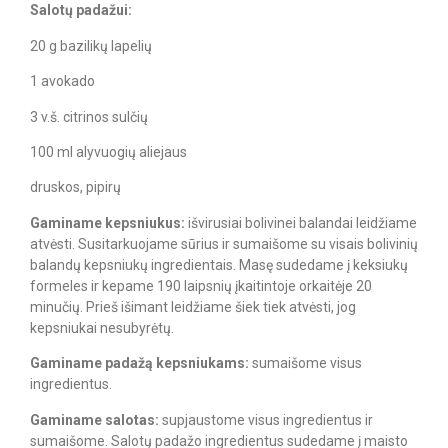
Salotų padažui:
20 g bazilikų lapelių
1 avokado
3 v.š. citrinos sulčių
100 ml alyvuogių aliejaus
druskos, pipirų
Gaminame kepsniukus:
išvirusiai bolivinei balandai leidžiame
atvėsti. Susitarkuojame sūrius ir sumaišome su visais bolivinių
balandų kepsniukų ingredientais. Masę sudedame į keksiukų
formeles ir kepame 190 laipsnių įkaitintoje orkaitėje 20
minučių. Prieš išimant leidžiame šiek tiek atvėsti, jog
kepsniukai nesubyrėtų.
Gaminame padažą kepsniukams:
sumaišome visus
ingredientus.
Gaminame salotas:
supjaustome visus ingredientus ir
sumaišome. Salotų padažo ingredientus sudedame į maisto