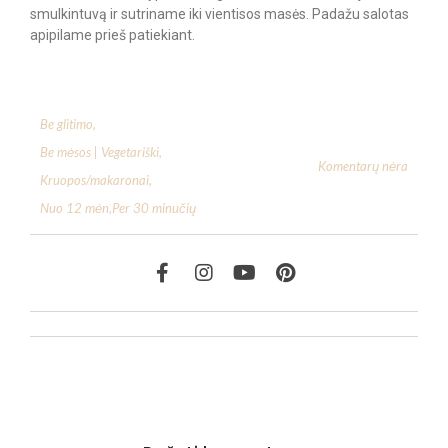
smulkintuvą ir sutriname iki vientisos masės. Padažu salotas
apipilame prieš patiekiant.
Be glitimo
,
Be mėsos | Vegetariški
,
Komentarų nėra
Kruopos/makaronai
,
Nuo 12 mėn
,
Per 30 minučių