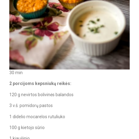
30 min
2 porcijoms kepsniukų reikės:
120 g nevirtos bolivinės balandos
3 v.š. pomidorų pastos
1 didelio mocarelos rutuliuko
100 g kietojo sūrio
1 kiaušinio