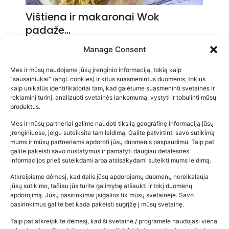
Vištiena ir makaronai Wok
padaže…
2026-05-14
Manage Consent
Mes ir mūsų naudojame jūsų įrenginio informaciją, tokią kaip
“sausainiukai” (angl. cookies) ir kitus suasmenintus duomenis, tokius
kaip unikalūs identifikatoriai tam, kad galėtume suasmeninti svetainės ir
reklaminį turinį, analizuoti svetainės lankomumą, vystyti ir tobulinti mūsų
produktus.
Mes ir mūsų partneriai galime naudoti tikslią geografinę informaciją jūsų
įrenginiuose, jeigu suteiksite tam leidimą. Galite patvirtinti savo sutikimą
mums ir mūsų partneriams apdoroti jūsų duomenis paspaudimu. Taip pat
galite pakeisti savo nustatymus ir pamatyti daugiau detalesnės
informacijos prieš suteikdami arba atsisakydami suteikti mums leidimą.
Atkreipiame dėmesį, kad dalis jūsų apdorojamų duomenų nereikalauja
Populiariausios parduotuvės
jūsų sutikimo, tačiau jūs turite galimybę atšaukti ir tokį duomenų
kūdikių tyrelės –…
apdorojimą. Jūsų pasirinkimai įsigalios tik mūsų svetainėje. Savo
pasirinkimus galite bet kada pakeisti sugrįžę į mūsų svetainę.
2026-02-22
Taip pat atkreipkite dėmesį, kad ši svetainė / programėlė naudojasi viena