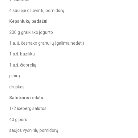
4 saulėje džiovintų pomidorų
Kepsniukų padažui:
200 g graikiško jogurto
1 a. š. česnako granulių (galima nedėti)
1 a.š. bazilikų
1 a.š. čiobrelių
pipirų
druskos
Salotoms reikės:
1/2 iceberg salotos
40 g poro
saujos vyšninių pomidorų