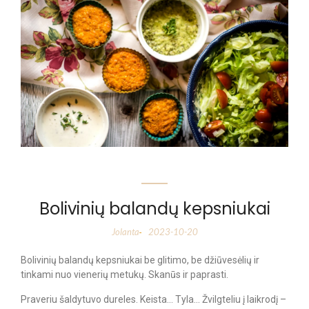
Bolivinių balandų kepsniukai
Jolanta
2023-10-20
-
Bolivinių balandų kepsniukai be glitimo, be džiūvesėlių ir
tinkami nuo vienerių metukų. Skanūs ir paprasti.
Praveriu šaldytuvo dureles. Keista… Tyla… Žvilgteliu į laikrodį –