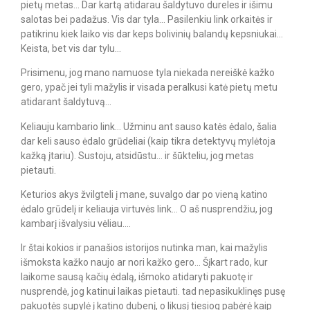
pietų metas… Dar kartą atidarau šaldytuvo dureles ir išimu
salotas bei padažus. Vis dar tyla… Pasilenkiu link orkaitės ir
patikrinu kiek laiko vis dar keps bolivinių balandų kepsniukai…
Keista, bet vis dar tylu…
Prisimenu, jog mano namuose tyla niekada nereiškė kažko
gero, ypač jei tyli mažylis ir visada peralkusi katė pietų metu
atidarant šaldytuvą…
Keliauju kambario link… Užminu ant sauso katės ėdalo, šalia
dar keli sauso ėdalo grūdeliai (kaip tikra detektyvų mylėtoja
kažką įtariu). Sustoju, atsidūstu… ir šūkteliu, jog metas
pietauti.
Keturios akys žvilgteli į mane, suvalgo dar po vieną katino
ėdalo grūdelį ir keliauja virtuvės link… O aš nusprendžiu, jog
kambarį išvalysiu vėliau….
Ir štai kokios ir panašios istorijos nutinka man, kai mažylis
išmoksta kažko naujo ar nori kažko gero… Šįkart rado, kur
laikome sausą kačių ėdalą, išmoko atidaryti pakuotę ir
nusprendė, jog katinui laikas pietauti. tad nepasikuklinęs pusę
pakuotės supylė į katino dubenį, o likusį tiesiog pabėrė kaip