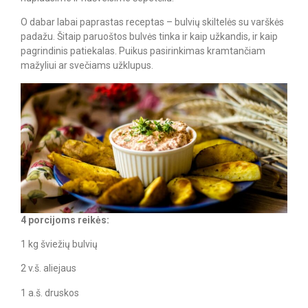
O dabar labai paprastas receptas – bulvių skiltelės su varškės
padažu. Šitaip paruoštos bulvės tinka ir kaip užkandis, ir kaip
pagrindinis patiekalas. Puikus pasirinkimas kramtančiam
mažyliui ar svečiams užklupus.
4 porcijoms reikės:
1 kg šviežių bulvių
2 v.š. aliejaus
1 a.š. druskos