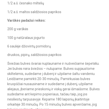
1/2 a.š. česnako miltelių
1/2 a.š. maltos saldžiosios paprikos
Varškės padažui reikės:
200 g varškės
100 g natūralaus jogurto
6 saulėje džiovintų pomidorų
druskos, pipirų, saldžiosios paprikos
Šviežias bulves švariai nuplauname ir nušveičiame šepetėliu.
Jei bulvės nėra šviežios – nulupame. Bulves supjaustome
skiltelėmis, sudedame į dubenį ir užpilame šaltu vandeniu.
Leidžiame pamirkti 20-30 minučių. Pamirkusias bulves
kruopščiai nusausiname ir sudedame į dubenį, užpilame
aliejaus, įberiame prieskonių ir viską gerai išmaišome. Bulves
sudedame ant kepimo popieriaus, tačiau taip, jog jos
nesiliestų tarpusavyje. Kepame 180 laipsnių įkaitintoje
orkaitėje 30 minučių. Po 15 minučių bulves apverčiame, jog