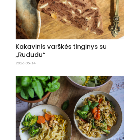
Kakavinis varškės tinginys su
„Rududu“
2026-05-14