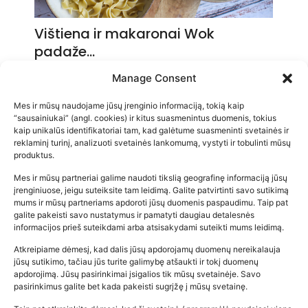
Vištiena ir makaronai Wok
padaže…
2026-05-14
Manage Consent
Mes ir mūsų naudojame jūsų įrenginio informaciją, tokią kaip
“sausainiukai” (angl. cookies) ir kitus suasmenintus duomenis, tokius
kaip unikalūs identifikatoriai tam, kad galėtume suasmeninti svetainės ir
reklaminį turinį, analizuoti svetainės lankomumą, vystyti ir tobulinti mūsų
produktus.
Mes ir mūsų partneriai galime naudoti tikslią geografinę informaciją jūsų
įrenginiuose, jeigu suteiksite tam leidimą. Galite patvirtinti savo sutikimą
mums ir mūsų partneriams apdoroti jūsų duomenis paspaudimu. Taip pat
galite pakeisti savo nustatymus ir pamatyti daugiau detalesnės
informacijos prieš suteikdami arba atsisakydami suteikti mums leidimą.
Atkreipiame dėmesį, kad dalis jūsų apdorojamų duomenų nereikalauja
Populiariausios parduotuvės
jūsų sutikimo, tačiau jūs turite galimybę atšaukti ir tokį duomenų
kūdikių tyrelės –…
apdorojimą. Jūsų pasirinkimai įsigalios tik mūsų svetainėje. Savo
pasirinkimus galite bet kada pakeisti sugrįžę į mūsų svetainę.
2026-02-22