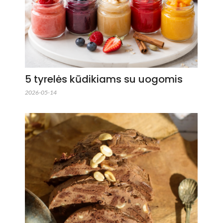
5 tyrelės kūdikiams su uogomis
2026-05-14