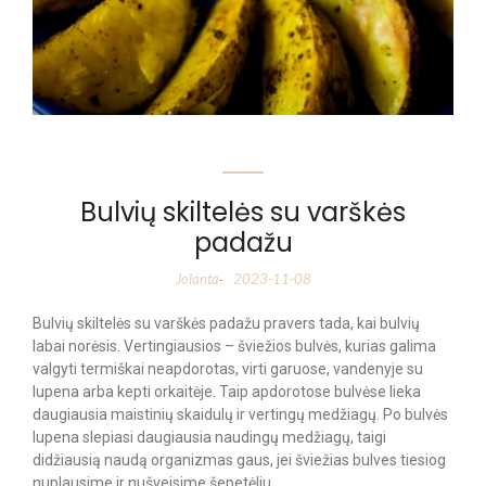
Bulvių skiltelės su varškės
padažu
Jolanta
2023-11-08
-
Bulvių skiltelės su varškės padažu pravers tada, kai bulvių
labai norėsis. Vertingiausios – šviežios bulvės, kurias galima
valgyti termiškai neapdorotas, virti garuose, vandenyje su
lupena arba kepti orkaitėje. Taip apdorotose bulvėse lieka
daugiausia maistinių skaidulų ir vertingų medžiagų. Po bulvės
lupena slepiasi daugiausia naudingų medžiagų, taigi
didžiausią naudą organizmas gaus, jei šviežias bulves tiesiog
nuplausime ir nušveisime šepetėliu.