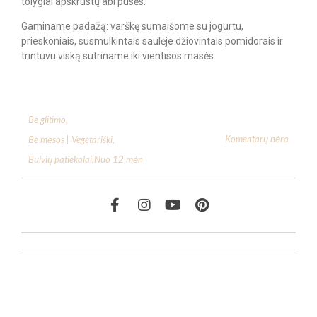
tolygiai apskrustų abi pusės.
Gaminame padažą: varškę sumaišome su jogurtu,
prieskoniais, susmulkintais saulėje džiovintais pomidorais ir
trintuvu viską sutriname iki vientisos masės.
Be glitimo
,
Komentarų nėra
Be mėsos | Vegetariški
,
Bulvių patiekalai
,
Nuo 12 mėn