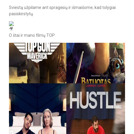
Sviestą užpilame ant spragėsių ir išmaišome, kad tolygiai
pasiskirstytų.
O štai ir mano filmų TOP: