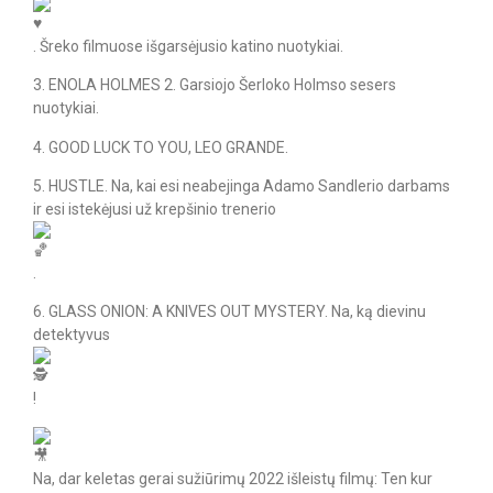
. Šreko filmuose išgarsėjusio katino nuotykiai.
3. ENOLA HOLMES 2. Garsiojo Šerloko Holmso sesers
nuotykiai.
4. GOOD LUCK TO YOU, LEO GRANDE.
5. HUSTLE. Na, kai esi neabejinga Adamo Sandlerio darbams
ir esi istekėjusi už krepšinio trenerio
.
6. GLASS ONION: A KNIVES OUT MYSTERY. Na, ką dievinu
detektyvus
!
Na, dar keletas gerai sužiūrimų 2022 išleistų filmų: Ten kur