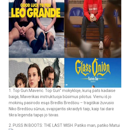
1. Top Gun.Maveric. Top Gun“ mokykloje, kurią pats kadaise
baigė, Maverikas instruktuoja būsimus pilotus. Vienu iš jo
mokinių pasirodo esąs Bredlis Bredšou – tragiškai žuvusio
Niko Bredšou sūnus, svajojantis skraidyti taip, kaip tai darė
tikra legenda tapęs jo tėvas.
2. PUSS IN BOOTS: THE LAST WISH. Patiko man, patiko Matui