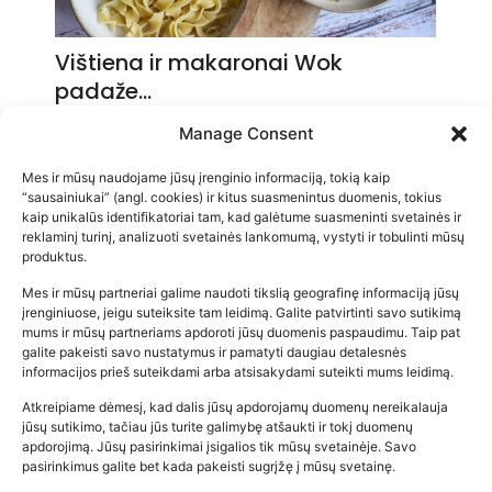
Vištiena ir makaronai Wok
padaže…
2026-05-14
Manage Consent
Mes ir mūsų naudojame jūsų įrenginio informaciją, tokią kaip
“sausainiukai” (angl. cookies) ir kitus suasmenintus duomenis, tokius
kaip unikalūs identifikatoriai tam, kad galėtume suasmeninti svetainės ir
reklaminį turinį, analizuoti svetainės lankomumą, vystyti ir tobulinti mūsų
produktus.
Mes ir mūsų partneriai galime naudoti tikslią geografinę informaciją jūsų
įrenginiuose, jeigu suteiksite tam leidimą. Galite patvirtinti savo sutikimą
mums ir mūsų partneriams apdoroti jūsų duomenis paspaudimu. Taip pat
galite pakeisti savo nustatymus ir pamatyti daugiau detalesnės
informacijos prieš suteikdami arba atsisakydami suteikti mums leidimą.
Atkreipiame dėmesį, kad dalis jūsų apdorojamų duomenų nereikalauja
Populiariausios parduotuvės
jūsų sutikimo, tačiau jūs turite galimybę atšaukti ir tokį duomenų
kūdikių tyrelės –…
apdorojimą. Jūsų pasirinkimai įsigalios tik mūsų svetainėje. Savo
pasirinkimus galite bet kada pakeisti sugrįžę į mūsų svetainę.
2026-02-22