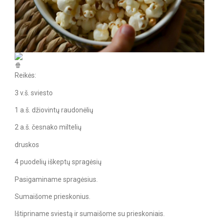
Reikės:
3 v.š. sviesto
1 a.š. džiovintų raudonėlių
2 a.š. česnako miltelių
druskos
4 puodelių iškeptų spragėsių
Pasigaminame spragėsius.
Sumaišome prieskonius.
Ištipriname sviestą ir sumaišome su prieskoniais.