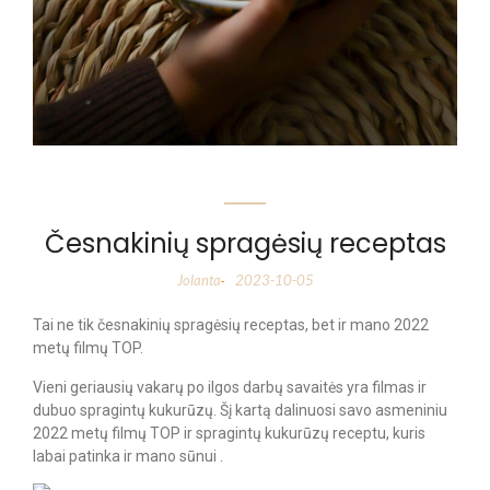
Česnakinių spragėsių receptas
Jolanta
2023-10-05
-
Tai ne tik česnakinių spragėsių receptas, bet ir mano 2022
metų filmų TOP.
Vieni geriausių vakarų po ilgos darbų savaitės yra filmas ir
dubuo spragintų kukurūzų. Šį kartą dalinuosi savo asmeniniu
2022 metų filmų TOP ir spragintų kukurūzų receptu, kuris
labai patinka ir mano sūnui .