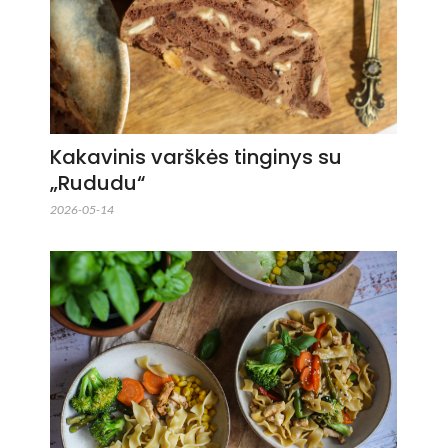
Kakavinis varškės tinginys su
„Rududu“
2026-05-14