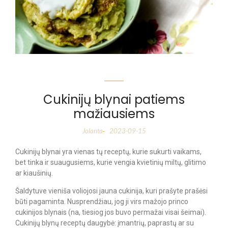
Cukinijų blynai patiems
mažiausiems
Jolanta
2023-09-15
-
Cukinijų blynai yra vienas tų receptų, kurie sukurti vaikams,
bet tinka ir suaugusiems, kurie vengia kvietinių miltų, glitimo
ar kiaušinių.
Šaldytuve vieniša voliojosi jauna cukinija, kuri prašyte prašėsi
būti pagaminta. Nusprendžiau, jog ji virs mažojo princo
cukinijos blynais (na, tiesiog jos buvo permažai visai šeimai).
Cukinijų blynų receptų daugybė: įmantrių, paprastų ar su