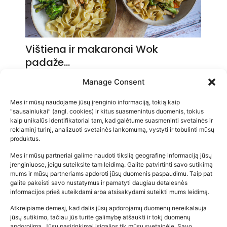
Vištiena ir makaronai Wok
padaže…
2026-05-14
Manage Consent
Mes ir mūsų naudojame jūsų įrenginio informaciją, tokią kaip
“sausainiukai” (angl. cookies) ir kitus suasmenintus duomenis, tokius
kaip unikalūs identifikatoriai tam, kad galėtume suasmeninti svetainės ir
reklaminį turinį, analizuoti svetainės lankomumą, vystyti ir tobulinti mūsų
produktus.
Mes ir mūsų partneriai galime naudoti tikslią geografinę informaciją jūsų
įrenginiuose, jeigu suteiksite tam leidimą. Galite patvirtinti savo sutikimą
mums ir mūsų partneriams apdoroti jūsų duomenis paspaudimu. Taip pat
galite pakeisti savo nustatymus ir pamatyti daugiau detalesnės
informacijos prieš suteikdami arba atsisakydami suteikti mums leidimą.
Atkreipiame dėmesį, kad dalis jūsų apdorojamų duomenų nereikalauja
Populiariausios parduotuvės
jūsų sutikimo, tačiau jūs turite galimybę atšaukti ir tokį duomenų
kūdikių tyrelės –…
apdorojimą. Jūsų pasirinkimai įsigalios tik mūsų svetainėje. Savo