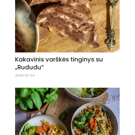
Kakavinis varškės tinginys su
„Rududu“
2026-05-14