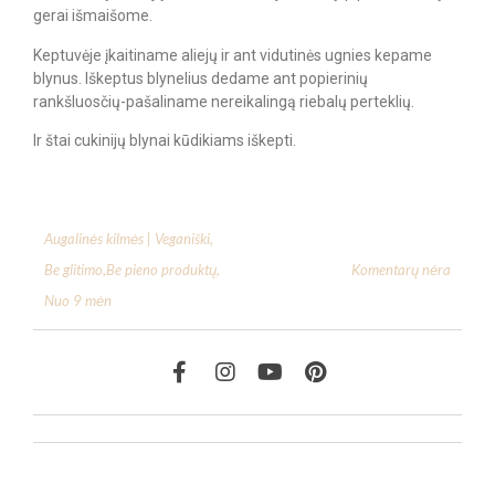
gerai išmaišome.
Keptuvėje įkaitiname aliejų ir ant vidutinės ugnies kepame
blynus. Iškeptus blynelius dedame ant popierinių
rankšluosčių-pašaliname nereikalingą riebalų perteklių.
Ir štai cukinijų blynai kūdikiams iškepti.
Augalinės kilmės | Veganiški
,
Komentarų nėra
Be glitimo
,
Be pieno produktų
,
Nuo 9 mėn