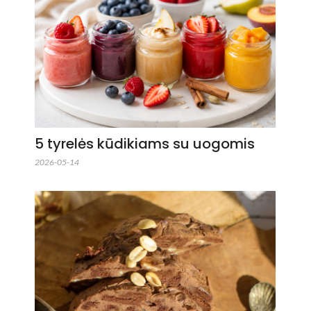
5 tyrelės kūdikiams su uogomis
2026-05-14