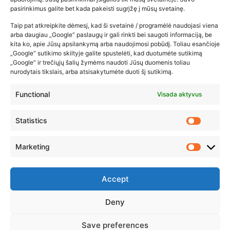
pasirinkimus galite bet kada pakeisti sugrįžę į mūsų svetainę.
2026-02-22
Taip pat atkreipkite dėmesį, kad ši svetainė / programėlė naudojasi viena
arba daugiau „Google“ paslaugų ir gali rinkti bei saugoti informaciją, be
kita ko, apie Jūsų apsilankymą arba naudojimosi pobūdį. Toliau esančioje
„Google“ sutikimo skiltyje galite spustelėti, kad duotumėte sutikimą
„Google“ ir trečiųjų šalių žymėms naudoti Jūsų duomenis toliau
nurodytais tikslais, arba atsisakytumėte duoti šį sutikimą.
Functional
Visada aktyvus
Statistics
Marketing
Accept
Deny
© 2023 ZUIKIO RECEPTAI VISOS TEISĖS SAUGOMOS
Save preferences