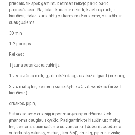
priedais, tik spėk gaminti, bet man reikėjo pačio pačio
paprasčiausio. Na, tokio, kuriame nebūtų kvietinių miltų ir
kiaušinių, tokio, kuris tiktų patiems mažiausiems, na, aišku ir
suaugusiems.
30 min
1-2 porcijos
Reikės:
1 jauna sutarkuota cukinija
1 v. š. avižinių miltų (gali reikėti daugiau atsižvelgiant į cukiniją)
2 v. š maltų linų sėmenų sumaišytų su 5 v.š. vandens (arba 1
kiaušinio)
druskos, pipirų
Sutarkuojame cukiniją ir per marlę nuspaudžiame kiek
įmanoma daugiau skysčio. Pasigaminkite kiaušinius: maltų
linų sėmenis susimaišome su vandeniu. Į dubenį sudedame
sutarkuotą cukiniją, miltus, „kiaušinį”, druską, pipirus ir viską