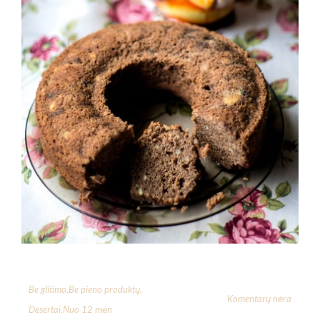
Be glitimo
,
Be pieno produktų
,
Komentarų nėra
Desertai
,
Nuo 12 mėn