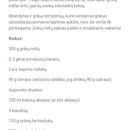
miltai virto į gardų sveiką šokoladinį keksą.
Išbandytas ir grikių nemylėtojų, kurie verdamus grikius
užuodžia jau pirmame laiptinės aukšte, nors šie verda tik
penktajame. Grikių miltų keksas patiko ir smaližiams vaikams!
Reikės:
300 g grikių miltų
2-3 gerai prinokusių bananų
2 a.š. kepimo miltelių
90 g stevijos (arba kito saldiklio, jog atitiktų 90 g cukraus)
žiupsnelio druskos
100 ml kokosų aliejaus (ar kito aliejaus)
3 kiaušinių
150 g vyšnių be kauliukų