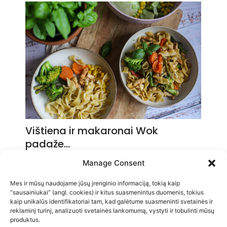
Vištiena ir makaronai Wok
padaže…
2026-05-14
Manage Consent
Mes ir mūsų naudojame jūsų įrenginio informaciją, tokią kaip
“sausainiukai” (angl. cookies) ir kitus suasmenintus duomenis, tokius
kaip unikalūs identifikatoriai tam, kad galėtume suasmeninti svetainės ir
reklaminį turinį, analizuoti svetainės lankomumą, vystyti ir tobulinti mūsų
produktus.