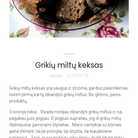
Grikių miltų keksas
Jolanta
2023-09-28
-
Grikių miltų keksas yra saugus ir, žinoma, gardus pasirinkimas
norint pirmą kartą išbandyti grikių miltus. Be glitimo, pieno
produktų.
O istorija tokia… Visada norėjau išbandyti grikių miltus ir, na,
pagaliau juos įsigijau. O įsigijusi supratau, jog iš grikių miltų
dažniausiai gaminami blyneliai… Mano santykiai su blynais
gana įtempti: tai jie prisvyla, tai ištyžta, tai kiaušiniene
patampa… Taigi, nusprendžiau jokių blynų, todėl šįkart grikių