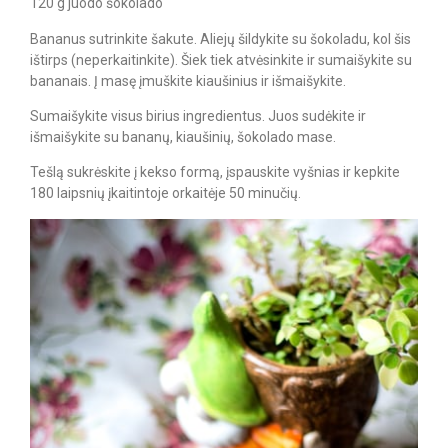
120 g juodo šokolado
Bananus sutrinkite šakute. Aliejų šildykite su šokoladu, kol šis
ištirps (neperkaitinkite). Šiek tiek atvėsinkite ir sumaišykite su
bananais. Į masę įmuškite kiaušinius ir išmaišykite.
Sumaišykite visus birius ingredientus. Juos sudėkite ir
išmaišykite su bananų, kiaušinių, šokolado mase.
Tešlą sukrėskite į kekso formą, įspauskite vyšnias ir kepkite
180 laipsnių įkaitintoje orkaitėje 50 minučių.