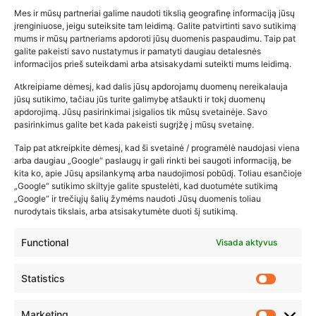
Mes ir mūsų partneriai galime naudoti tikslią geografinę informaciją jūsų
įrenginiuose, jeigu suteiksite tam leidimą. Galite patvirtinti savo sutikimą
mums ir mūsų partneriams apdoroti jūsų duomenis paspaudimu. Taip pat
galite pakeisti savo nustatymus ir pamatyti daugiau detalesnės
informacijos prieš suteikdami arba atsisakydami suteikti mums leidimą.
Atkreipiame dėmesį, kad dalis jūsų apdorojamų duomenų nereikalauja
Populiariausios parduotuvės
jūsų sutikimo, tačiau jūs turite galimybę atšaukti ir tokį duomenų
kūdikių tyrelės –…
apdorojimą. Jūsų pasirinkimai įsigalios tik mūsų svetainėje. Savo
pasirinkimus galite bet kada pakeisti sugrįžę į mūsų svetainę.
2026-02-22
Taip pat atkreipkite dėmesį, kad ši svetainė / programėlė naudojasi viena
arba daugiau „Google“ paslaugų ir gali rinkti bei saugoti informaciją, be
kita ko, apie Jūsų apsilankymą arba naudojimosi pobūdį. Toliau esančioje
„Google“ sutikimo skiltyje galite spustelėti, kad duotumėte sutikimą
„Google“ ir trečiųjų šalių žymėms naudoti Jūsų duomenis toliau
nurodytais tikslais, arba atsisakytumėte duoti šį sutikimą.
Functional
Visada aktyvus
Statistics
Marketing