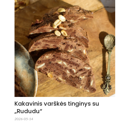
Kakavinis varškės tinginys su
„Rududu“
2026-05-14