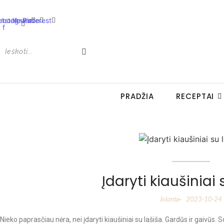
ebook-
Instagram
Youtube
Pinterest
f
PRADŽIA
RECEPTAI
Įdaryti kiaušiniai 
Jolanta
2023-10-24
-
Nieko paprasčiau nėra, nei įdaryti kiaušiniai su lašiša. Gardūs ir gaivūs. 