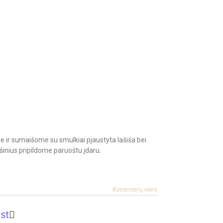
 ir sumaišome su smulkiai pjaustyta lašiša bei
šinius pripildome paruoštu įdaru.
Komentarų nėra
st