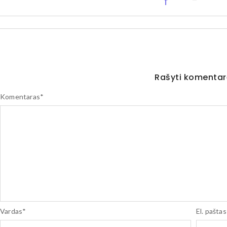
f
Rašyti komenta
Komentaras
*
Vardas
*
El. paštas