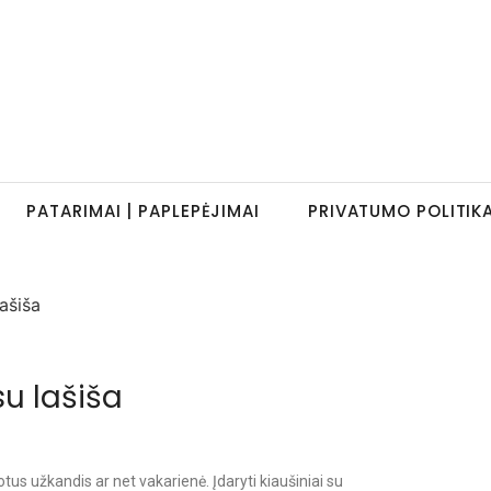
PATARIMAI | PAPLEPĖJIMAI
PRIVATUMO POLITIK
su lašiša
Sotus užkandis ar net vakarienė. Įdaryti kiaušiniai su