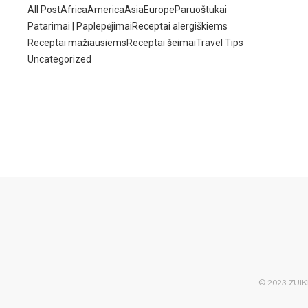
All Post
Africa
America
Asia
Europe
Paruoštukai
Patarimai | Paplepėjimai
Receptai alergiškiems
Receptai mažiausiems
Receptai šeimai
Travel Tips
Uncategorized
5 tyrelės kūdikiams su uogomis
2026-05-14
Kakavinis varškės tinginys su „Rududu“
2026-05-14
Vištiena ir makaronai Wok padaže…
2026-05-14
Populiariausios parduotuvės kūdikių
tyrelės –…
2026-02-22
© 2023 ZUI