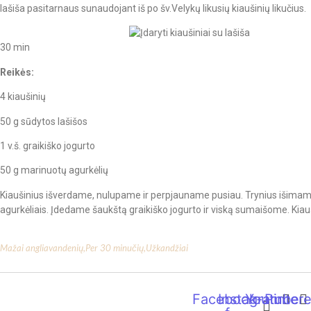
lašiša pasitarnaus sunaudojant iš po šv.Velykų likusių kiaušinių likučius.
30 min
Reikės:
4 kiaušinių
50 g sūdytos lašišos
1 v.š. graikiško jogurto
50 g marinuotų agurkėlių
Kiaušinius išverdame, nulupame ir perpjauname pusiau. Trynius išimame
agurkėliais. Įdedame šaukštą graikiško jogurto ir viską sumaišome. Kiau
Mažai angliavandenių
,
Per 30 minučių
,
Užkandžiai
Facebook-
Instagram
Youtube
Pintere