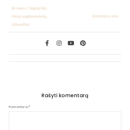
Be mėsos | Vegetariški
,
Komentarų nėra
Mažai angliavandenių
,
Užkandžiai
Rašyti komentarą
Komentaras
*