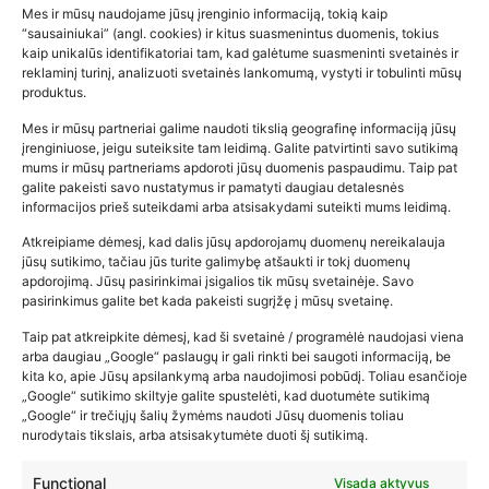
Mes ir mūsų naudojame jūsų įrenginio informaciją, tokią kaip
“sausainiukai” (angl. cookies) ir kitus suasmenintus duomenis, tokius
kaip unikalūs identifikatoriai tam, kad galėtume suasmeninti svetainės ir
reklaminį turinį, analizuoti svetainės lankomumą, vystyti ir tobulinti mūsų
produktus.
Mes ir mūsų partneriai galime naudoti tikslią geografinę informaciją jūsų
įrenginiuose, jeigu suteiksite tam leidimą. Galite patvirtinti savo sutikimą
mums ir mūsų partneriams apdoroti jūsų duomenis paspaudimu. Taip pat
galite pakeisti savo nustatymus ir pamatyti daugiau detalesnės
informacijos prieš suteikdami arba atsisakydami suteikti mums leidimą.
Atkreipiame dėmesį, kad dalis jūsų apdorojamų duomenų nereikalauja
Populiariausios parduotuvės
jūsų sutikimo, tačiau jūs turite galimybę atšaukti ir tokį duomenų
kūdikių tyrelės –…
apdorojimą. Jūsų pasirinkimai įsigalios tik mūsų svetainėje. Savo
pasirinkimus galite bet kada pakeisti sugrįžę į mūsų svetainę.
2026-02-22
Taip pat atkreipkite dėmesį, kad ši svetainė / programėlė naudojasi viena
arba daugiau „Google“ paslaugų ir gali rinkti bei saugoti informaciją, be
kita ko, apie Jūsų apsilankymą arba naudojimosi pobūdį. Toliau esančioje
„Google“ sutikimo skiltyje galite spustelėti, kad duotumėte sutikimą
„Google“ ir trečiųjų šalių žymėms naudoti Jūsų duomenis toliau
nurodytais tikslais, arba atsisakytumėte duoti šį sutikimą.
Functional
Visada aktyvus