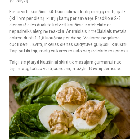
šv. Velykų…
Kietai virto kiaušinio kūdikiui galima duoti pirmųjų metų gale
(iki 1 vnt per dieną iki trijų kartų per savaitę). Pradžioje 2-3
dienas iš eilės duokite ketvirtį kiaušinio ir stebėkite ar
nepasireikš alerginė reakcija. Antraisiais ir trečiaisiais metais
galima duoti 1-1,5 kiaušinio per dieną. Vaikams negalima
duoti senų, išvirtų ir kelias dienas šaldytuve gulėjusių kiaušinių.
Taip pat iki trijų metų vaikams maisto negardinkite majonezu.
Taigi, šie įdaryti kiaušiniai skirti tik mažajam gurmanui nuo
trijų metų, tačiau verti jaunesnių mažylių
tėvelių
dėmesio.