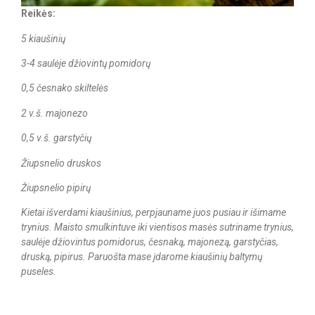
Reikės:
5 kiaušinių
3-4 saulėje džiovintų pomidorų
0,5 česnako skiltelės
2 v.š. majonezo
0,5 v.š. garstyčių
Žiupsnelio druskos
Žiupsnelio pipirų
Kietai išverdami kiaušinius, perpjauname juos pusiau ir išimame
trynius. Maisto smulkintuve iki vientisos masės sutriname trynius,
saulėje džiovintus pomidorus, česnaką, majonezą, garstyčias,
druską, pipirus. Paruošta mase įdarome kiaušinių baltymų
puseles.