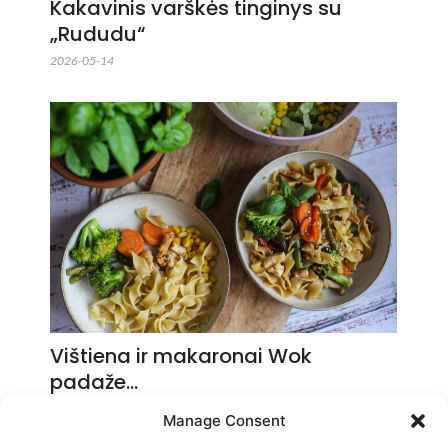
Kakavinis varškės tinginys su
„Rududu“
2026-05-14
Vištiena ir makaronai Wok
padaže…
2026-05-14
Manage Consent