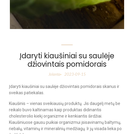
Įdaryti kiaušiniai su saulėje
džiovintais pomidorais
Jolanta
2023-09-15
-
Įdaryti kiaušiniai su saulėje džiovintais pomidorais skanus ir
sveikas patiekalas.
Kiaušinis – vienas sveikiausių produktų. Jis daugelį metų be
reikalo buvo kaltinamas kaip produktas didinantis
cholesterolio kiekį organizme ir kenkiantis širdžiai.
Kiaušiniuose gausu puikiai organizmui įsisavinamų baltymų,
riebalų, vitaminų ir mineralinių medžiagų. Ir jų visada lieka po