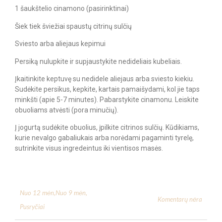
1 šaukštelio cinamono (pasirinktinai)
Šiek tiek šviežiai spaustų citrinų sulčių
Sviesto arba aliejaus kepimui
Persiką nulupkite ir supjaustykite nedideliais kubeliais.
Įkaitinkite keptuvę su nedidele aliejaus arba sviesto kiekiu.
Sudėkite persikus, kepkite, kartais pamaišydami, kol jie taps
minkšti (apie 5-7 minutes). Pabarstykite cinamonu. Leiskite
obuoliams atvėsti (pora minučių).
Į jogurtą sudėkite obuolius, įpilkite citrinos sulčių. Kūdikiams,
kurie nevalgo gabaliukais arba norėdami pagaminti tyrelę,
sutrinkite visus ingredeintus iki vientisos masės.
Nuo 12 mėn
,
Nuo 9 mėn
,
Komentarų nėra
Pusryčiai