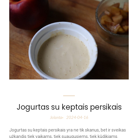
Jogurtas su keptais persikais
Jolanta
2024-04-16
-
Jogurtas su keptais persikais yra ne tik skanus, bet ir sveikas
užkandis tiek vaikams, tiek suaugusiems, tiek kūdikiams.