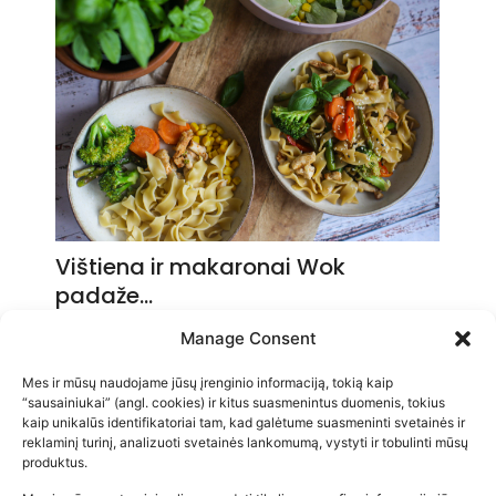
Vištiena ir makaronai Wok
padaže…
2026-05-14
Manage Consent
Mes ir mūsų naudojame jūsų įrenginio informaciją, tokią kaip
“sausainiukai” (angl. cookies) ir kitus suasmenintus duomenis, tokius
kaip unikalūs identifikatoriai tam, kad galėtume suasmeninti svetainės ir
reklaminį turinį, analizuoti svetainės lankomumą, vystyti ir tobulinti mūsų
produktus.