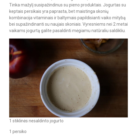
Tinka mažylį susipažindinus su pieno produktais. Jogurtas su
keptais persikais yra paprasta, bet maistinga skonių
kombinacija vitaminais ir baltymais papildisianti vaiko mitybą
bei supažindinanti su naujais skoniais. Vyresniems nei 2 metai
vaikams jogurtą galite pasaldinti mėgiamu natūraliu saldikliu.
1 stiklinės nesaldinto jogurto
1 persiko