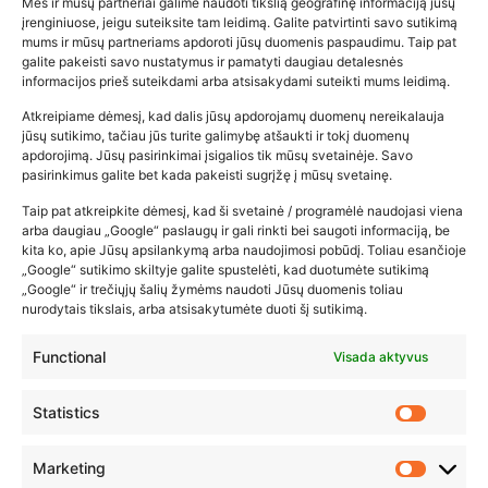
Mes ir mūsų partneriai galime naudoti tikslią geografinę informaciją jūsų
įrenginiuose, jeigu suteiksite tam leidimą. Galite patvirtinti savo sutikimą
mums ir mūsų partneriams apdoroti jūsų duomenis paspaudimu. Taip pat
galite pakeisti savo nustatymus ir pamatyti daugiau detalesnės
informacijos prieš suteikdami arba atsisakydami suteikti mums leidimą.
Atkreipiame dėmesį, kad dalis jūsų apdorojamų duomenų nereikalauja
Populiariausios parduotuvės
jūsų sutikimo, tačiau jūs turite galimybę atšaukti ir tokį duomenų
kūdikių tyrelės –…
apdorojimą. Jūsų pasirinkimai įsigalios tik mūsų svetainėje. Savo
pasirinkimus galite bet kada pakeisti sugrįžę į mūsų svetainę.
2026-02-22
Taip pat atkreipkite dėmesį, kad ši svetainė / programėlė naudojasi viena
arba daugiau „Google“ paslaugų ir gali rinkti bei saugoti informaciją, be
kita ko, apie Jūsų apsilankymą arba naudojimosi pobūdį. Toliau esančioje
„Google“ sutikimo skiltyje galite spustelėti, kad duotumėte sutikimą
„Google“ ir trečiųjų šalių žymėms naudoti Jūsų duomenis toliau
nurodytais tikslais, arba atsisakytumėte duoti šį sutikimą.
Functional
Visada aktyvus
Statistics
Marketing