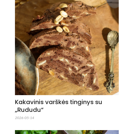
Kakavinis varškės tinginys su
„Rududu“
2026-05-14