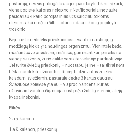
pastarąją, nes vis patingėdavau jos pasidaryti. Tik ne šį kartą…
vieną popietę, kai oras nelepino ir Netflix serialai netraukė
pasidariau 4 kario porcijas ir jas užsišaldžiau tokioms
dienoms, kai norėsiu šilto, sotaus ir daug skonių pripildyto
troškinio.
Beje, net ir nedidelis prieskoniuose esantis maistingųjų
medžiagų kiekis yra naudingas organizmui. Vienintelė bėda,
maišant savo prieskonių mišinius, gaminant karį prireiks ne
vieno prieskonio, kurio galite nerasite vietinėje parduotuvėje.
Jei turite šviežių prieskonių – nuostabu, jei ne – tai tikrai nėra
bėda, naudokite džiovintus. Recepte džiovintas žoleles
keisdami šviežiomis, pastarųjų dėkite 3 kartus daugiau.
Šviežiuose žolelėse yra 80 – 90 proc. vandens, kurias
džiovinant vanduo išgaruoja, sustiprėja žolelių eterinių aliejų
kvapai ir skoniai.
Rikės:
2 a.š. kumino
1 a.š. kalendrų prieskonių