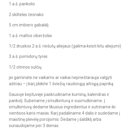
1 a.š. pankolio
2 skiltelės česnako
5 cm imbiero gabalėlį
1 a.š. maltos ciberžolės
1/2 druskos 2 a.š. riešutų aliejaus (galima keisti kitu aliejumi)
3 a.š. pomidorų tyrės
1/2 citrinos sulčių
jei gaminate ne vaikams ar vaikai neprieštarauja valgyti
aštriau – į karį įdėkite 1 šviežią raudonąją aitriąją papriką
Sausoje keptuvėje paskrudiname kuminą, kalendras ir
pankolį. Suberiame į smulkintuvą ir susmulkiname. Į
smulkintuvą dedame likusius ingredientus ir sutriname iki
vientisos kario masės. Karį padaliname 4 dalis ir sudedame į
maistinę plėvelę porcijomis. Dedame į šaldiklį arba
sunaudojame per 3 dienas.