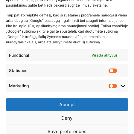
pasirinkimus galite bet kada pakeisti sugrįžę į mūsų svetainę.
2026-02-22
Taip pat atkreipkite dėmesį, kad ši svetainė / programėlė naudojasi viena
arba daugiau „Google“ paslaugų ir gali rinkti bei saugoti informaciją, be
kita ko, apie Jūsų apsilankymą arba naudojimosi pobūdį. Toliau esančioje
„Google“ sutikimo skiltyje galite spustelėti, kad duotumėte sutikimą
„Google“ ir trečiųjų šalių žymėms naudoti Jūsų duomenis toliau
nurodytais tikslais, arba atsisakytumėte duoti šį sutikimą.
Functional
Visada aktyvus
Statistics
Marketing
Accept
Deny
© 2023 ZUIKIO RECEPTAI VISOS TEISĖS SAUGOMOS
Save preferences