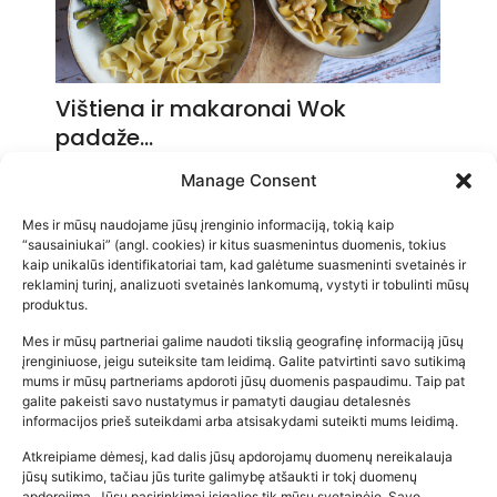
Vištiena ir makaronai Wok
padaže…
2026-05-14
Manage Consent
Mes ir mūsų naudojame jūsų įrenginio informaciją, tokią kaip
“sausainiukai” (angl. cookies) ir kitus suasmenintus duomenis, tokius
kaip unikalūs identifikatoriai tam, kad galėtume suasmeninti svetainės ir
reklaminį turinį, analizuoti svetainės lankomumą, vystyti ir tobulinti mūsų
produktus.
Mes ir mūsų partneriai galime naudoti tikslią geografinę informaciją jūsų
įrenginiuose, jeigu suteiksite tam leidimą. Galite patvirtinti savo sutikimą
mums ir mūsų partneriams apdoroti jūsų duomenis paspaudimu. Taip pat
galite pakeisti savo nustatymus ir pamatyti daugiau detalesnės
informacijos prieš suteikdami arba atsisakydami suteikti mums leidimą.
Atkreipiame dėmesį, kad dalis jūsų apdorojamų duomenų nereikalauja
Populiariausios parduotuvės
jūsų sutikimo, tačiau jūs turite galimybę atšaukti ir tokį duomenų
kūdikių tyrelės –…
apdorojimą. Jūsų pasirinkimai įsigalios tik mūsų svetainėje. Savo