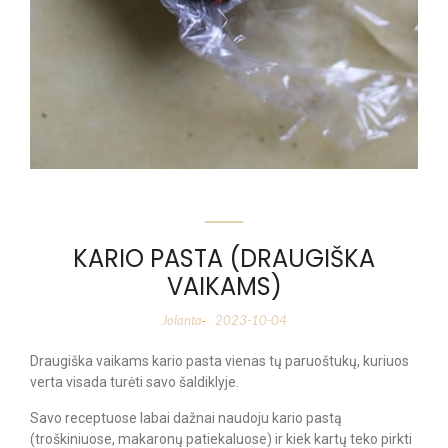
KARIO PASTA (DRAUGIŠKA
VAIKAMS)
Jolanta
2023-10-04
-
Draugiška vaikams kario pasta vienas tų paruoštukų, kuriuos
verta visada turėti savo šaldiklyje.
Savo receptuose labai dažnai naudoju kario pastą
(troškiniuose, makaronų patiekaluose) ir kiek kartų teko pirkti