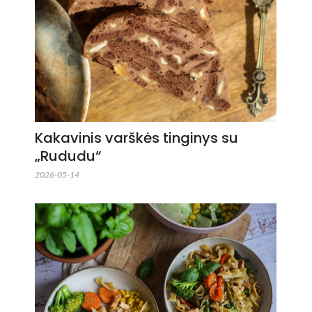
Kakavinis varškės tinginys su
„Rududu“
2026-05-14