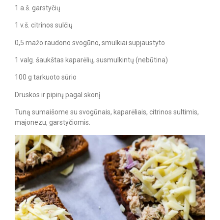
1 a.š. garstyčių
1 v.š. citrinos sulčių
0,5 mažo raudono svogūno, smulkiai supjaustyto
1 valg. šaukštas kaparėlių, susmulkintų (nebūtina)
100 g tarkuoto sūrio
Druskos ir pipirų pagal skonį
Tuną sumaišome su svogūnais, kaparėliais, citrinos sultimis,
majonezu, garstyčiomis.