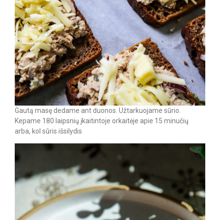
Gautą masę dedame ant duonos. Užtarkuojame sūrio.
Kepame 180 laipsnių įkaitintoje orkaitėje apie 15 minučių
arba, kol sūris išsilydis