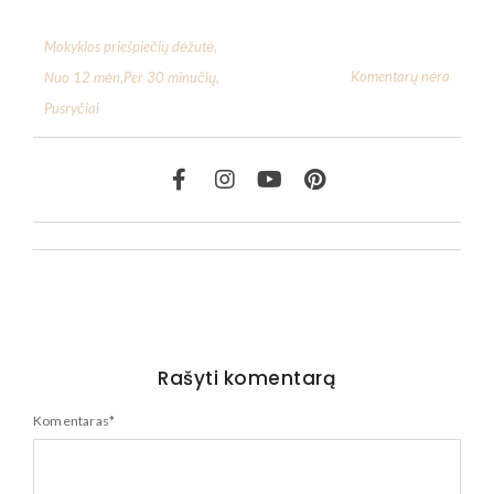
Mokyklos priešpiečių dėžutė
,
Komentarų nėra
Nuo 12 mėn
,
Per 30 minučių
,
Pusryčiai
Rašyti komentarą
Komentaras
*