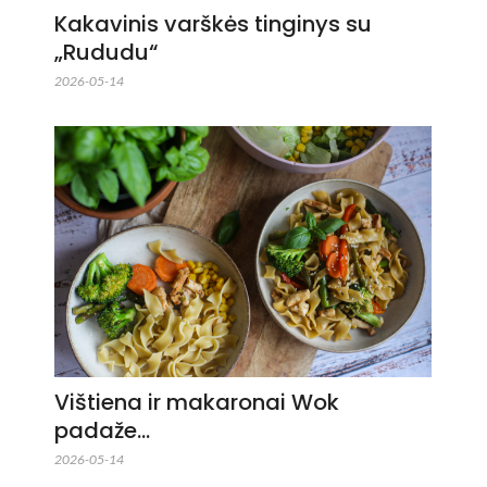
Kakavinis varškės tinginys su
„Rududu“
2026-05-14
Vištiena ir makaronai Wok
padaže…
2026-05-14