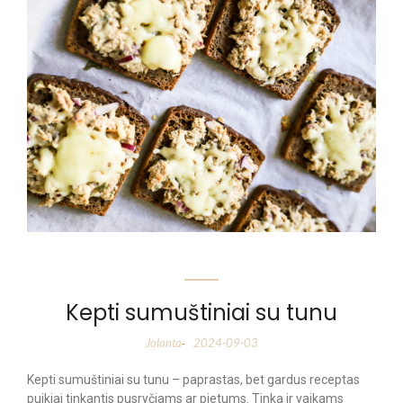
Kepti sumuštiniai su tunu
Jolanta
2024-09-03
-
Kepti sumuštiniai su tunu – paprastas, bet gardus receptas
puikiai tinkantis pusryčiams ar pietums. Tinka ir vaikams