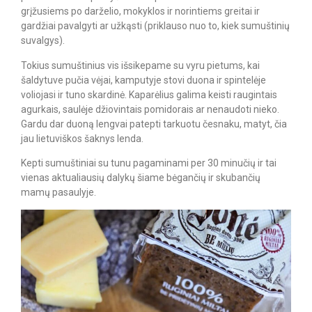
grįžusiems po darželio, mokyklos ir norintiems greitai ir
gardžiai pavalgyti ar užkąsti (priklauso nuo to, kiek sumuštinių
suvalgys).
Tokius sumuštinius vis išsikepame su vyru pietums, kai
šaldytuve pučia vėjai, kamputyje stovi duona ir spintelėje
voliojasi ir tuno skardinė. Kaparėlius galima keisti raugintais
agurkais, saulėje džiovintais pomidorais ar nenaudoti nieko.
Gardu dar duoną lengvai patepti tarkuotu česnaku, matyt, čia
jau lietuviškos šaknys lenda.
Kepti sumuštiniai su tunu pagaminami per 30 minučių ir tai
vienas aktualiausių dalykų šiame bėgančių ir skubančių
mamų pasaulyje.