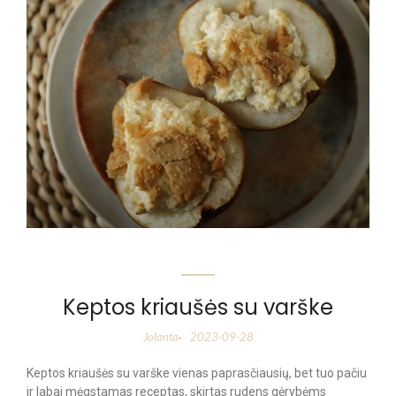
Keptos kriaušės su varške
Jolanta
2023-09-28
-
Keptos kriaušės su varške vienas paprasčiausių, bet tuo pačiu
ir labai mėgstamas receptas, skirtas rudens gėrybėms