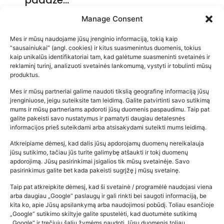
2026-05-14
Manage Consent
Mes ir mūsų naudojame jūsų įrenginio informaciją, tokią kaip
“sausainiukai” (angl. cookies) ir kitus suasmenintus duomenis, tokius
kaip unikalūs identifikatoriai tam, kad galėtume suasmeninti svetainės ir
reklaminį turinį, analizuoti svetainės lankomumą, vystyti ir tobulinti mūsų
produktus.
Mes ir mūsų partneriai galime naudoti tikslią geografinę informaciją jūsų
įrenginiuose, jeigu suteiksite tam leidimą. Galite patvirtinti savo sutikimą
mums ir mūsų partneriams apdoroti jūsų duomenis paspaudimu. Taip pat
galite pakeisti savo nustatymus ir pamatyti daugiau detalesnės
informacijos prieš suteikdami arba atsisakydami suteikti mums leidimą.
Atkreipiame dėmesį, kad dalis jūsų apdorojamų duomenų nereikalauja
Populiariausios parduotuvės
jūsų sutikimo, tačiau jūs turite galimybę atšaukti ir tokį duomenų
kūdikių tyrelės –…
apdorojimą. Jūsų pasirinkimai įsigalios tik mūsų svetainėje. Savo
pasirinkimus galite bet kada pakeisti sugrįžę į mūsų svetainę.
2026-02-22
Taip pat atkreipkite dėmesį, kad ši svetainė / programėlė naudojasi viena
arba daugiau „Google“ paslaugų ir gali rinkti bei saugoti informaciją, be
kita ko, apie Jūsų apsilankymą arba naudojimosi pobūdį. Toliau esančioje
„Google“ sutikimo skiltyje galite spustelėti, kad duotumėte sutikimą
„Google“ ir trečiųjų šalių žymėms naudoti Jūsų duomenis toliau