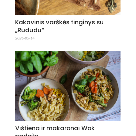
Kakavinis varškės tinginys su
„Rududu“
2026-05-14
Vištiena ir makaronai Wok
padaže…