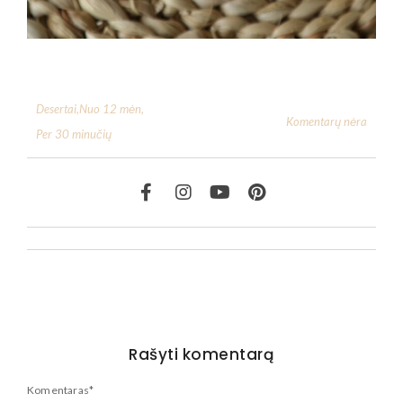
Desertai
,
Nuo 12 mėn
,
Komentarų nėra
Per 30 minučių
Rašyti komentarą
Komentaras
*