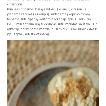
cinamonu.
Kriaušes įtriname likusių saldikliu. Į kriaušių viduriukus
įdedame varškės (su kaupu), sudedame į kepimo formą.
Kepame 180 laipsnių įkaitintoje orkaitėje apie 15 minučių.
Po 15 min ant kriaušių sudedame sutrumpintas sausainius ir
orkaitėje dar kepame maždaug 10 minučių (kol suminkštės ir
įgaus gražų auksinį atspalvį).