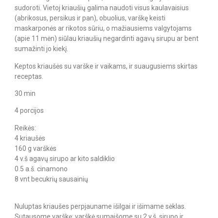
sudoroti. Vietoj kriaušių galima naudoti visus kaulavaisius
(abrikosus, persikus ir pan), obuolius, varškę keisti
maskarponės ar rikotos sūriu, o mažiausiems valgytojams
(apie 11 mėn) siūlau kriaušių negardinti agavų sirupu ar bent
sumažinti jo kiekį.
Keptos kriaušės su varške ir vaikams, ir suaugusiems skirtas
receptas.
30 min
4 porcijos
Reikės:
4 kriaušės
160 g varškės
4 v.š agavų sirupo ar kito saldiklio
0.5 a.š. cinamono
8 vnt becukrių sausainių
Nuluptas kriaušes perpjauname išilgai ir išimame sėklas.
Sutausome varškę: varškė sumaišome su 2 v.š. sirupo ir