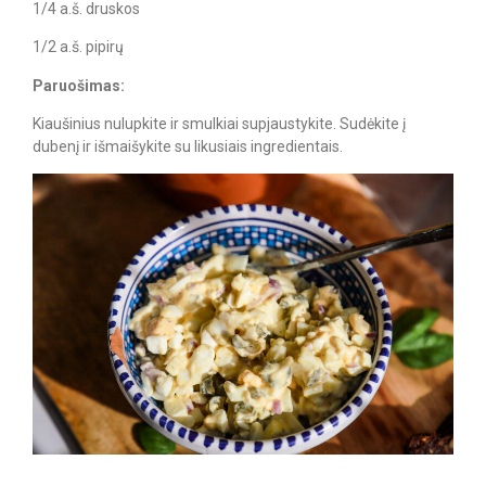
1/4 a.š. druskos
1/2 a.š. pipirų
Paruošimas:
Kiaušinius nulupkite ir smulkiai supjaustykite.​ Sudėkite į
dubenį ir išmaišykite su likusiais ingredientais.