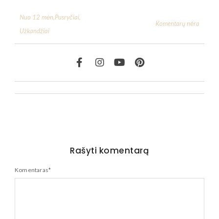
Nuo 12 mėn
,
Pusryčiai
,
Komentarų nėra
Užkandžiai
Rašyti komentarą
Komentaras
*