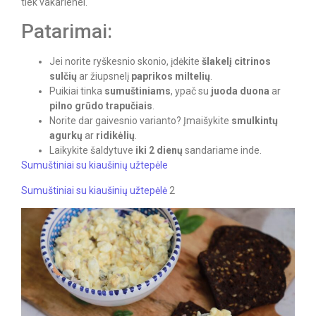
tiek vakarienei.
Patarimai:
Jei norite ryškesnio skonio, įdėkite
šlakelį citrinos
sulčių
ar žiupsnelį
paprikos miltelių
.
Puikiai tinka
sumuštiniams
, ypač su
juoda duona
ar
pilno grūdo trapučiais
.
Norite dar gaivesnio varianto? Įmaišykite
smulkintų
agurkų
ar
ridikėlių
.
Laikykite šaldytuve
iki 2 dienų
sandariame inde.
Sumuštiniai su kiaušinių užtepėle
Sumuštiniai su kiaušinių užtepėlė
2