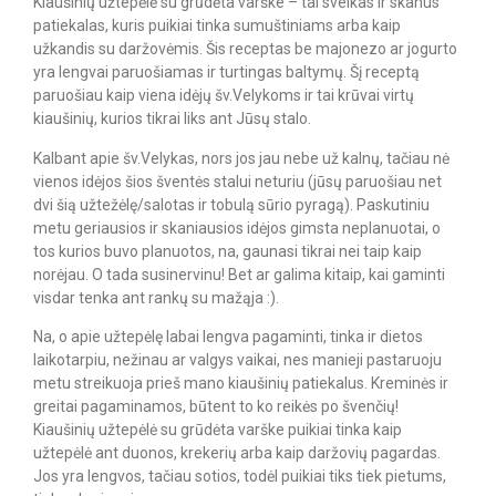
Kiaušinių užtepėlė su grūdėta varške – tai sveikas ir skanus
patiekalas, kuris puikiai tinka sumuštiniams arba kaip
užkandis su daržovėmis. Šis receptas be majonezo ar jogurto
yra lengvai paruošiamas ir turtingas baltymų. Šį receptą
paruošiau kaip viena idėjų šv.Velykoms ir tai krūvai virtų
kiaušinių, kurios tikrai liks ant Jūsų stalo.
Kalbant apie šv.Velykas, nors jos jau nebe už kalnų, tačiau nė
vienos idėjos šios šventės stalui neturiu (jūsų paruošiau net
dvi šią užtežėlę/salotas ir tobulą sūrio pyragą). Paskutiniu
metu geriausios ir skaniausios idėjos gimsta neplanuotai, o
tos kurios buvo planuotos, na, gaunasi tikrai nei taip kaip
norėjau. O tada susinervinu! Bet ar galima kitaip, kai gaminti
visdar tenka ant rankų su mažąja :).
Na, o apie užtepėlę labai lengva pagaminti, tinka ir dietos
laikotarpiu, nežinau ar valgys vaikai, nes manieji pastaruoju
metu streikuoja prieš mano kiaušinių patiekalus. Kreminės ir
greitai pagaminamos, būtent to ko reikės po švenčių!
Kiaušinių užtepėlė su grūdėta varške puikiai tinka kaip
užtepėlė ant duonos, krekerių arba kaip daržovių pagardas.
Jos yra lengvos, tačiau sotios, todėl puikiai tiks tiek pietums,