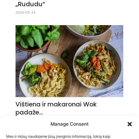
„Rududu“
2026-05-14
Vištiena ir makaronai Wok
padaže…
2026-05-14
Manage Consent
Mes ir mūsų naudojame jūsų įrenginio informaciją, tokią kaip