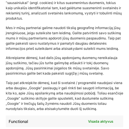
“sausainiukai” (angl. cookies) ir kitus suasmenintus duomenis, tokius
kaip unikalūs identifikatoriai tam, kad galėtume suasmeninti svetainės ir
reklaminį turinį, analizuoti svetainės lankomumą, vystyti ir tobulinti mūsų
produktus.
Mes ir mūsų partneriai galime naudoti tikslią geografinę informaciją jūsų
įrenginiuose, jeigu suteiksite tam leidimą. Galite patvirtinti savo sutikimą
mums ir mūsų partneriams apdoroti jūsų duomenis paspaudimu. Taip pat
galite pakeisti savo nustatymus ir pamatyti daugiau detalesnės
informacijos prieš suteikdami arba atsisakydami suteikti mums leidimą.
Atkreipiame dėmesį, kad dalis jūsų apdorojamų duomenų nereikalauja
Populiariausios parduotuvės
jūsų sutikimo, tačiau jūs turite galimybę atšaukti ir tokį duomenų
kūdikių tyrelės –…
apdorojimą. Jūsų pasirinkimai įsigalios tik mūsų svetainėje. Savo
pasirinkimus galite bet kada pakeisti sugrįžę į mūsų svetainę.
2026-02-22
Taip pat atkreipkite dėmesį, kad ši svetainė / programėlė naudojasi viena
arba daugiau „Google“ paslaugų ir gali rinkti bei saugoti informaciją, be
kita ko, apie Jūsų apsilankymą arba naudojimosi pobūdį. Toliau esančioje
„Google“ sutikimo skiltyje galite spustelėti, kad duotumėte sutikimą
„Google“ ir trečiųjų šalių žymėms naudoti Jūsų duomenis toliau
nurodytais tikslais, arba atsisakytumėte duoti šį sutikimą.
Functional
Visada aktyvus