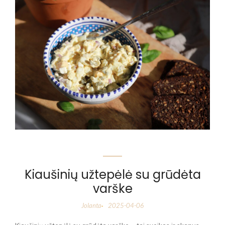
Kiaušinių užtepėlė su grūdėta
varške
Jolanta
2025-04-06
-