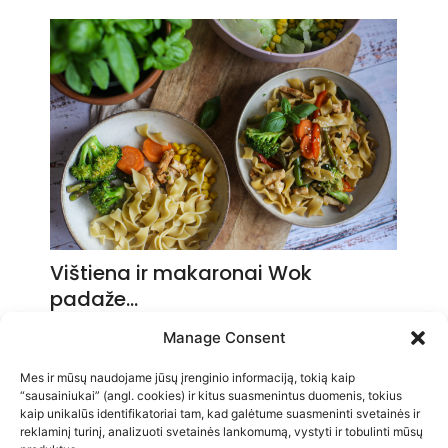
Vištiena ir makaronai Wok
padaže…
2026-05-14
Manage Consent
Mes ir mūsų naudojame jūsų įrenginio informaciją, tokią kaip
“sausainiukai” (angl. cookies) ir kitus suasmenintus duomenis, tokius
kaip unikalūs identifikatoriai tam, kad galėtume suasmeninti svetainės ir
reklaminį turinį, analizuoti svetainės lankomumą, vystyti ir tobulinti mūsų