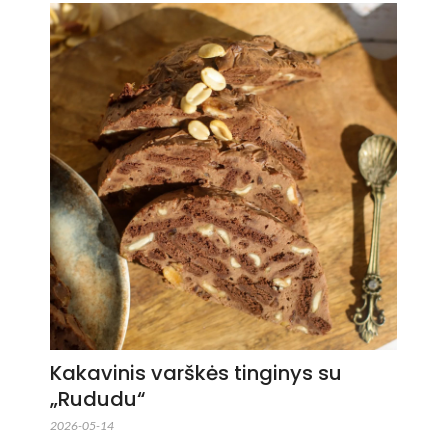
Kakavinis varškės tinginys su
„Rududu“
2026-05-14