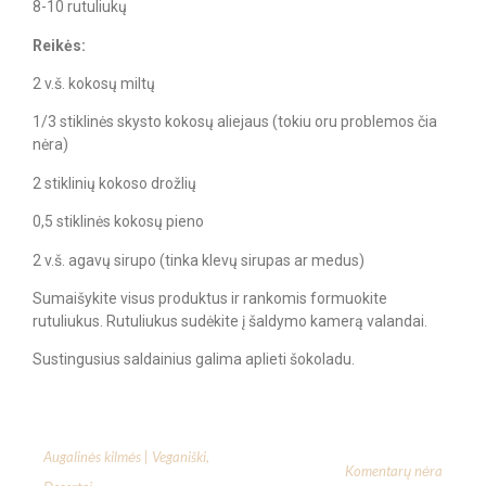
8-10 rutuliukų
Reikės:
2 v.š. kokosų miltų
1/3 stiklinės skysto kokosų aliejaus (tokiu oru problemos čia
nėra)
2 stiklinių kokoso drožlių
0,5 stiklinės kokosų pieno
2 v.š. agavų sirupo (tinka klevų sirupas ar medus)
Sumaišykite visus produktus ir rankomis formuokite
rutuliukus. Rutuliukus sudėkite į šaldymo kamerą valandai.
Sustingusius saldainius galima aplieti šokoladu.
Augalinės kilmės | Veganiški
,
Komentarų nėra