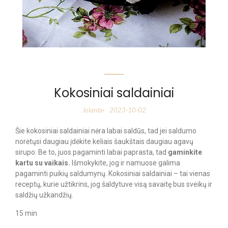
Kokosiniai saldainiai
Jolanta
2023-10-02
-
Šie kokosiniai saldainiai nėra labai saldūs, tad jei saldumo
norėtųsi daugiau įdėkite keliais šaukštais daugiau agavų
sirupo. Be to, juos pagaminti labai paprasta, tad
gaminkite
kartu su vaikais.
Išmokykite, jog ir namuose galima
pagaminti puikių saldumynų. Kokosiniai saldainiai – tai vienas
receptų, kurie užtikrins, jog šaldytuve visą savaitę bus sveikų ir
saldžių užkandžių.
15 min