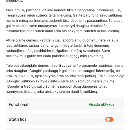
produktus.
Mes ir mūsų partneriai galime naudoti tikslią geografinę informaciją jūsų
įrenginiuose, jeigu suteiksite tam leidimą. Galite patvirtinti savo sutikimą
mums ir mūsų partneriams apdoroti jūsų duomenis paspaudimu. Taip pat
galite pakeisti savo nustatymus ir pamatyti daugiau detalesnės
informacijos prieš suteikdami arba atsisakydami suteikti mums leidimą.
Atkreipiame dėmesį, kad dalis jūsų apdorojamų duomenų nereikalauja
Populiariausios parduotuvės
jūsų sutikimo, tačiau jūs turite galimybę atšaukti ir tokį duomenų
kūdikių tyrelės –…
apdorojimą. Jūsų pasirinkimai įsigalios tik mūsų svetainėje. Savo
pasirinkimus galite bet kada pakeisti sugrįžę į mūsų svetainę.
2026-02-22
Taip pat atkreipkite dėmesį, kad ši svetainė / programėlė naudojasi viena
arba daugiau „Google“ paslaugų ir gali rinkti bei saugoti informaciją, be
kita ko, apie Jūsų apsilankymą arba naudojimosi pobūdį. Toliau esančioje
„Google“ sutikimo skiltyje galite spustelėti, kad duotumėte sutikimą
„Google“ ir trečiųjų šalių žymėms naudoti Jūsų duomenis toliau
nurodytais tikslais, arba atsisakytumėte duoti šį sutikimą.
Functional
Visada aktyvus
Statistics