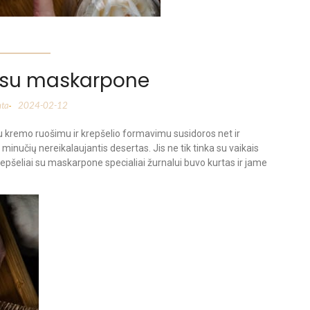
i su maskarpone
nta
2024-02-12
-
u kremo ruošimu ir krepšelio formavimu susidoros net ir
minučių nereikalaujantis desertas. Jis ne tik tinka su vaikais
Krepšeliai su maskarpone specialiai žurnalui buvo kurtas ir jame