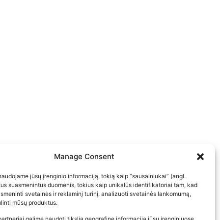
Manage Consent
audojame jūsų įrenginio informaciją, tokią kaip “sausainiukai” (angl.
itus suasmenintus duomenis, tokius kaip unikalūs identifikatoriai tam, kad
meninti svetainės ir reklaminį turinį, analizuoti svetainės lankomumą,
bulinti mūsų produktus.
artneriai galime naudoti tikslią geografinę informaciją jūsų įrenginiuose,