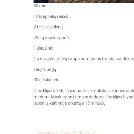
30 min
12 krepšelių reikės:
2 tortilijos blynų
200 g maskarponės
1 kiaušinio
1 a.š. agavų, klevų sirupo ar medaus (medų naudokit
saujos uogų
30 g šokolado
Iš tortilijos lakštų išpjauname skrituliukus, kuriuos 
medumi. Maskarponės masę dedame į tortilijos blyna
laipsnių įkaitintoje orkaitėje 15 minučių.
Desertai
,
Nuo 12 mėn
,
Per 30 minučių