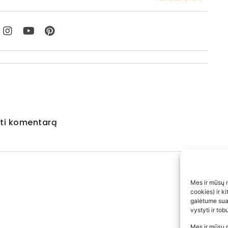
ti komentarą
Mes ir mūsų n
cookies) ir k
galėtume suas
vystyti ir to
Mes ir mūsų p