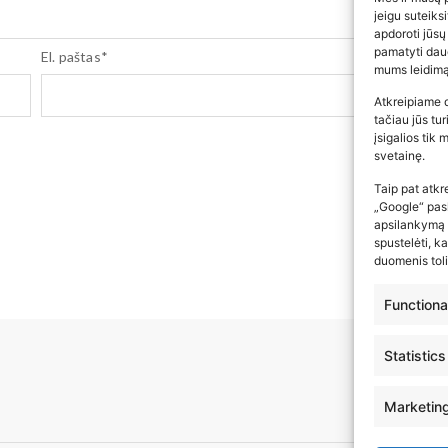
jeigu suteiks
apdoroti jūsų
pamatyti daug
El. paštas
*
mums leidimą
Atkreipiame 
tačiau jūs tu
įsigalios tik
svetainę.
Taip pat atkr
„Google“ pasl
apsilankymą a
spustelėti, k
duomenis toli
Functiona
Statistics
Marketin