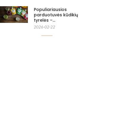
Populiariausios
parduotuvės kūdikių
tyrelės –…
2026-02-22