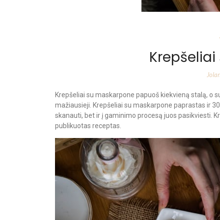
Krepšelia
Jola
Krepšeliai su maskarpone papuoš kiekvieną stalą, o s
mažiausieji. Krepšeliai su maskarpone paprastas ir 30 
skanauti, bet ir į gaminimo procesą juos pasikviesti. 
publikuotas receptas.