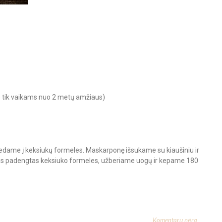
e tik vaikams nuo 2 metų amžiaus)
sudedame į keksiukų formeles. Maskarponę išsukame su kiaušiniu ir
is padengtas keksiuko formeles, užberiame uogų ir kepame 180
Komentarų nėra