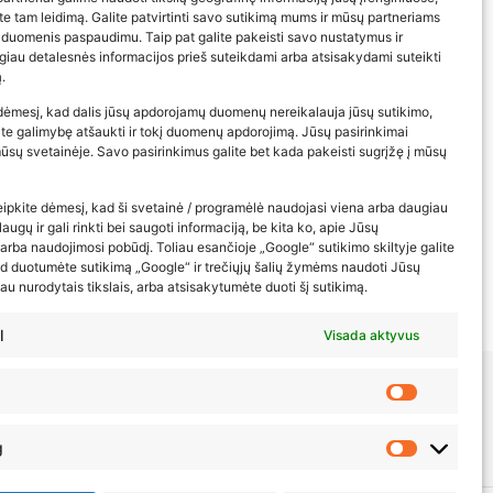
ite tam leidimą. Galite patvirtinti savo sutikimą mums ir mūsų partneriams
 duomenis paspaudimu. Taip pat galite pakeisti savo nustatymus ir
iau detalesnės informacijos prieš suteikdami arba atsisakydami suteikti
.
dėmesį, kad dalis jūsų apdorojamų duomenų nereikalauja jūsų sutikimo,
rite galimybę atšaukti ir tokį duomenų apdorojimą. Jūsų pasirinkimai
 mūsų svetainėje. Savo pasirinkimus galite bet kada pakeisti sugrįžę į mūsų
eipkite dėmesį, kad ši svetainė / programėlė naudojasi viena arba daugiau
augų ir gali rinkti bei saugoti informaciją, be kita ko, apie Jūsų
rba naudojimosi pobūdį. Toliau esančioje „Google“ sutikimo skiltyje galite
ad duotumėte sutikimą „Google“ ir trečiųjų šalių žymėms naudoti Jūsų
au nurodytais tikslais, arba atsisakytumėte duoti šį sutikimą.
l
Visada aktyvus
g