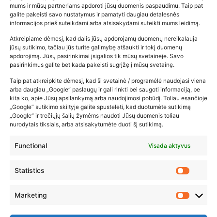
mums ir mūsų partneriams apdoroti jūsų duomenis paspaudimu. Taip pat
galite pakeisti savo nustatymus ir pamatyti daugiau detalesnės
informacijos prieš suteikdami arba atsisakydami suteikti mums leidimą.
Atkreipiame dėmesį, kad dalis jūsų apdorojamų duomenų nereikalauja
Populiariausios parduotuvės
jūsų sutikimo, tačiau jūs turite galimybę atšaukti ir tokį duomenų
kūdikių tyrelės –…
apdorojimą. Jūsų pasirinkimai įsigalios tik mūsų svetainėje. Savo
pasirinkimus galite bet kada pakeisti sugrįžę į mūsų svetainę.
2026-02-22
Taip pat atkreipkite dėmesį, kad ši svetainė / programėlė naudojasi viena
arba daugiau „Google“ paslaugų ir gali rinkti bei saugoti informaciją, be
kita ko, apie Jūsų apsilankymą arba naudojimosi pobūdį. Toliau esančioje
„Google“ sutikimo skiltyje galite spustelėti, kad duotumėte sutikimą
„Google“ ir trečiųjų šalių žymėms naudoti Jūsų duomenis toliau
nurodytais tikslais, arba atsisakytumėte duoti šį sutikimą.
Functional
Visada aktyvus
Statistics
Marketing