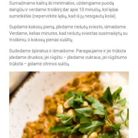
Sumažiname kaitrą iki minimalios, uždengiame puodą
dangčiu ir verdame troškinį dar apie 10 minučių, kol lęšiai
suminkštės (nepervirkite lęšių, kad iš jų nesigautų košė).
Supilame kokosų pieną, įdedame riešutų sviesto, išmaišome.
Verdame, kelias minutes, kad riešutų sviestas susimaišytų su
troškiniu, o kokosų pienas sušiltų.
Sudedame špinatus ir išmaišome. Paragaujame ir jei trūksta
įdedame druskos, jei rūgštu – įdedame cukraus, jei rūgštumo
trūksta – įpilame citrinos sulčių.