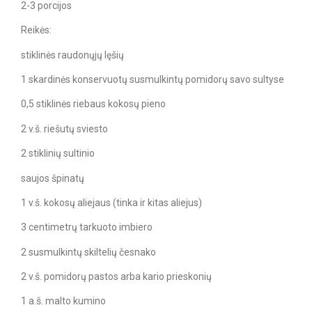
2-3 porcijos
Reikės:
stiklinės raudonųjų lęšių
1 skardinės konservuotų susmulkintų pomidorų savo sultyse
0,5 stiklinės riebaus kokosų pieno
2 v.š. riešutų sviesto
2 stiklinių sultinio
saujos špinatų
1 v.š. kokosų aliejaus (tinka ir kitas aliejus)
3 centimetrų tarkuoto imbiero
2 susmulkintų skiltelių česnako
2 v.š. pomidorų pastos arba kario prieskonių
1 a.š. malto kumino