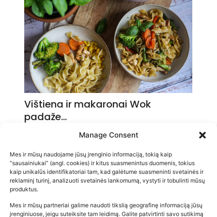
Vištiena ir makaronai Wok
padaže…
2026-05-14
Manage Consent
Mes ir mūsų naudojame jūsų įrenginio informaciją, tokią kaip
“sausainiukai” (angl. cookies) ir kitus suasmenintus duomenis, tokius
kaip unikalūs identifikatoriai tam, kad galėtume suasmeninti svetainės ir
reklaminį turinį, analizuoti svetainės lankomumą, vystyti ir tobulinti mūsų
produktus.
Mes ir mūsų partneriai galime naudoti tikslią geografinę informaciją jūsų
įrenginiuose, jeigu suteiksite tam leidimą. Galite patvirtinti savo sutikimą