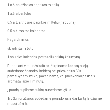
1 a.š. saldžiosios paprikos miltelių
1 a.š. ciberžolės
0.5 a.š. aitriosios paprikos miltelių (nebūtina)
0.5 a.š. maltos kalendros
Pagardinimui:
skrudintų riešutų
1 saujelės kalendrų, petražolių ar kitų žalumynų
Puode ant vidutinės kaitros ištirpiname kokosų aliejų,
sudedame česnako, imbierą bei prieskonius. Vis
pamaišydami mišinį pakepiname, kol prieskoniai paskleis
aromatą, apie 1 minutę.
Į puodą supilame sultinį, suberiame lęšius.
Troškiniui užvirus sudedame pomidorus ir dar kartą leidžiame
masei užvirti.