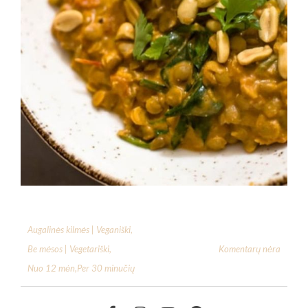
Augalinės kilmės | Veganiški
,
Komentarų nėra
Be mėsos | Vegetariški
,
Nuo 12 mėn
,
Per 30 minučių