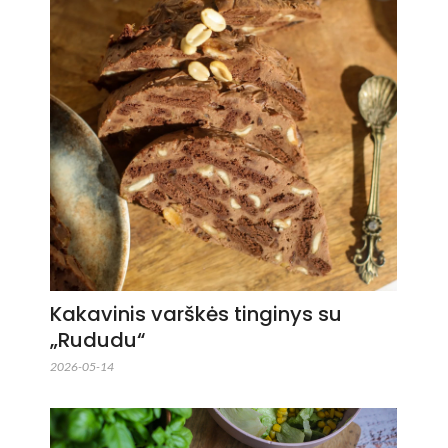
Kakavinis varškės tinginys su
„Rududu“
2026-05-14