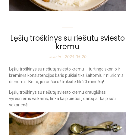
Lęšių troškinys su riešutų sviesto
kremu
Jolanta
2024-05-20
-
Lęšių troškinys su riešutų sviesto kremu – turtingo skonio ir
kreminės konsistencijos karis puikiai tiks šaltomis ir niūriomis
dienomis. Be to, jo ruošai užtruksite tik 20 minučių!
Lęšių troškinys su riešutų sviesto kremu draugiškas
vyresniems vaikams, tinka kaip pietūs į darbą ar kaip soti
vakarienė.