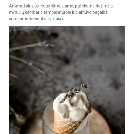
Arba sušalusius ledus ištraukiame, paliekame dešimčiai
minučių kambario temperatūroje ir plaktuvo pagalba
sutriname iki vientisos masės.