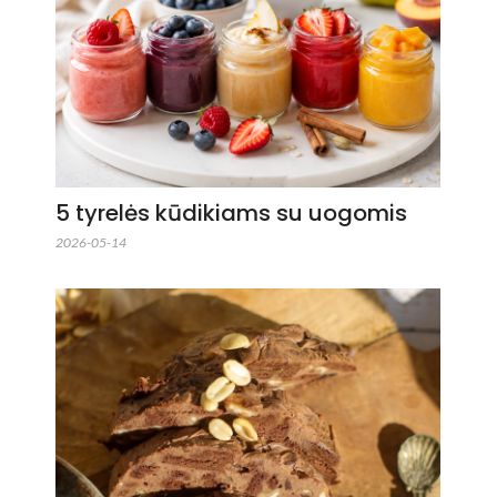
5 tyrelės kūdikiams su uogomis
2026-05-14