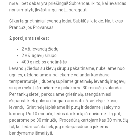
nėra… bet dabar yra priešingai! Subrendau iki to, kai levandas
norisi matyti, įkvėpti ir gal net… paragauti.
Šį kartą grietininiai levandų ledai. Subtilūs, kitokie. Na, tikras
Prancūzijos Provansas.
2 porcijoms reikės:
2 v.š. levandų žiedų
2 v.š. agavų sirupo
400 g riebios grietinėlės
Levandų žiedus su klevų sirupu pakaitiname, nukeliame nuo
ugnies, uždengiame ir paliekame valandai kambario
temperatūroje. Į dubenį supilame grietinėlę, levandų ir agavų
sirupo mišinį, išmaišome ir paliekame 30 minučių-valandai.
Per tankų sietelį perkošiame grietinėlę, stengdamiesi
išspausti kiek galima daugiau aromato iš sietelyje likusių
levandų. Grietinėlę išplakame iki putų ir dedame į šaldymo
kamerą. Po 10 minučių ledus dar kartą išmaišome. Tą patį
padarome po 30 minučių. Procedūrą kartojam kas 30 minučių
tol, kol ledai sušąla tiek, jog nebepasiduoda jokiems
bandymams išmaišyti.