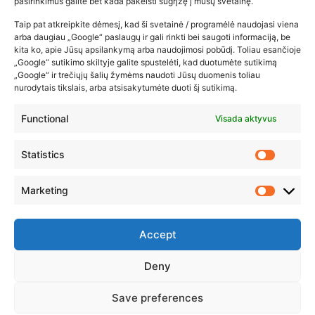
pasirinkimus galite bet kada pakeisti sugrįžę į mūsų svetainę.
2026-02-22
Taip pat atkreipkite dėmesį, kad ši svetainė / programėlė naudojasi viena
arba daugiau „Google“ paslaugų ir gali rinkti bei saugoti informaciją, be
kita ko, apie Jūsų apsilankymą arba naudojimosi pobūdį. Toliau esančioje
„Google“ sutikimo skiltyje galite spustelėti, kad duotumėte sutikimą
„Google“ ir trečiųjų šalių žymėms naudoti Jūsų duomenis toliau
nurodytais tikslais, arba atsisakytumėte duoti šį sutikimą.
Functional
Visada aktyvus
Statistics
Marketing
Accept
Deny
© 2023 ZUIKIO RECEPTAI VISOS TEISĖS SAUGOMOS
Save preferences