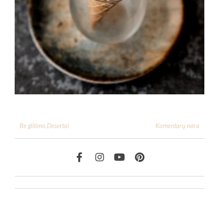
Komentarų nėra
Be glitimo
,
Desertai