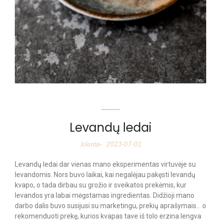
Levandų ledai
Jolanta
2023-07-01
-
Levandų ledai dar vienas mano eksperimentas virtuvėje su
levandomis. Nors buvo laikai, kai negalėjau pakęsti levandų
kvapo, o tada dirbau su grožio ir sveikatos prekėmis, kur
levandos yra labai mėgstamas ingredientas. Didžioji mano
darbo dalis buvo susijusi su marketingu, prekių aprašymais… o
rekomenduoti prekę, kurios kvapas tave iš tolo erzina lengva