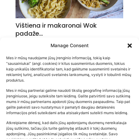
Vištiena ir makaronai Wok
padaže…
2026-05-14
Manage Consent
Mes ir mūsų naudojame jūsų įrenginio informaciją, tokią kaip
“sausainiukai” (angl. cookies) ir kitus suasmenintus duomenis, tokius
kaip unikalūs identifikatoriai tam, kad galėtume suasmeninti svetainės ir
reklaminį turinį, analizuoti svetainės lankomumą, vystyti ir tobulinti mūsų
produktus.
Mes ir mūsų partneriai galime naudoti tikslią geografinę informaciją jūsų
įrenginiuose, jeigu suteiksite tam leidimą. Galite patvirtinti savo sutikimą
mums ir mūsų partneriams apdoroti jūsų duomenis paspaudimu. Taip pat
galite pakeisti savo nustatymus ir pamatyti daugiau detalesnės
informacijos prieš suteikdami arba atsisakydami suteikti mums leidimą.
Atkreipiame dėmesį, kad dalis jūsų apdorojamų duomenų nereikalauja
Populiariausios parduotuvės
jūsų sutikimo, tačiau jūs turite galimybę atšaukti ir tokį duomenų
kūdikių tyrelės –…
apdorojimą. Jūsų pasirinkimai įsigalios tik mūsų svetainėje. Savo