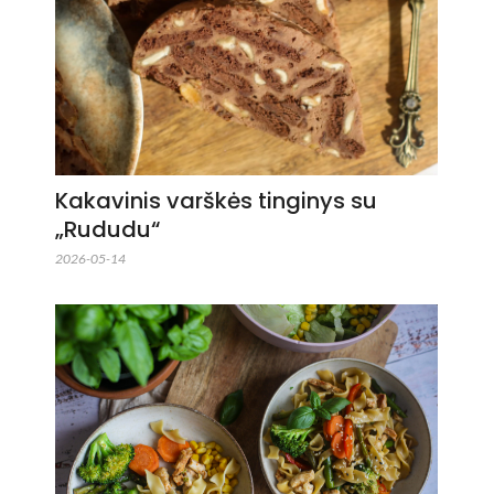
Kakavinis varškės tinginys su
„Rududu“
2026-05-14