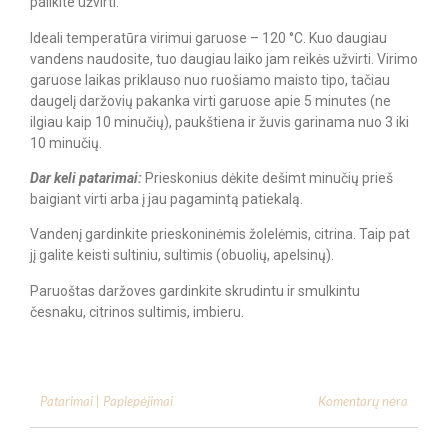
palikite užvirti.
Ideali temperatūra virimui garuose – 120 °C. Kuo daugiau
vandens naudosite, tuo daugiau laiko jam reikės užvirti. Virimo
garuose laikas priklauso nuo ruošiamo maisto tipo, tačiau
daugelį daržovių pakanka virti garuose apie 5 minutes (ne
ilgiau kaip 10 minučių), paukštiena ir žuvis garinama nuo 3 iki
10 minučių.
Dar keli patarimai:
Prieskonius dėkite dešimt minučių prieš
baigiant virti arba į jau pagamintą patiekalą.
Vandenį gardinkite prieskoninėmis žolelėmis, citrina. Taip pat
jį galite keisti sultiniu, sultimis (obuolių, apelsinų).
Paruoštas daržoves gardinkite skrudintu ir smulkintu
česnaku, citrinos sultimis, imbieru.
Komentarų nėra
Patarimai | Paplepėjimai