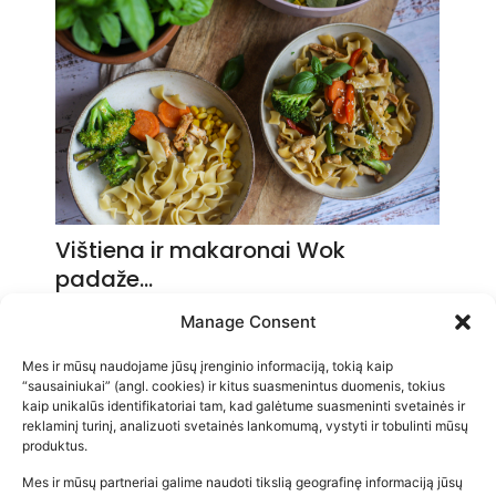
Vištiena ir makaronai Wok
padaže…
2026-05-14
Manage Consent
Mes ir mūsų naudojame jūsų įrenginio informaciją, tokią kaip
“sausainiukai” (angl. cookies) ir kitus suasmenintus duomenis, tokius
kaip unikalūs identifikatoriai tam, kad galėtume suasmeninti svetainės ir
reklaminį turinį, analizuoti svetainės lankomumą, vystyti ir tobulinti mūsų
produktus.
Mes ir mūsų partneriai galime naudoti tikslią geografinę informaciją jūsų