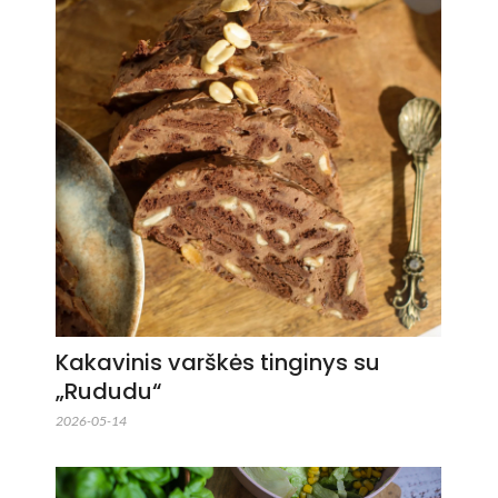
Kakavinis varškės tinginys su
„Rududu“
2026-05-14