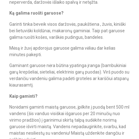
neperverda, daržovės išlaiko spalvą ir netęžta.
Ką galima ruošti garuose?
Garinti tinka beveik visos daržovės, paukštiena , žuvis, kiniški
bei lietuviški koldūnai, makaronų gaminiai. Taip pat garuose
galima ruošti košes, varškės pudingus, bandeles.
Mėsą ir žuvį apdorojus garuose galima vėliau dar kelias
minutes pakepti.
Gaminant garuose nėra būtina ypatinga įranga (bambukiniai
garų krepšeliai, sieteliai, elektrinis garų puodas). Virš puodo su
verdančiu vandeniu galima padėti groteles ar karščiui atsparų
kiaurasamtį.
Kaip gaminti?
Norėdami gaminti maistą garuose, įpilkite į puodą bent 500 ml
vandens (šis vanduo visiškai išgaruos per 20 minučių nuo
virimo pradžios) į garinimui skirtą talpą sudėkite norimą
garuose išvirti maistą. Vandens nepadauginkite, svarbu, kad
maistas nesiliestų su vandeniu! Maistą uždenkite dangčiu ir