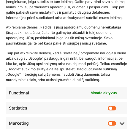
įrenginiuose, jeigu suteiksite tam leidimą. Galite patvirtinti savo sutikimą
mums ir mūsų partneriams apdoroti jūsų duomenis paspaudimu. Taip pat
galite pakeisti savo nustatymus ir pamatyti daugiau detalesnės
informacijos prieš suteikdami arba atsisakydami suteikti mums leidimą.
Atkreipiame dėmesį, kad dalis jūsų apdorojamų duomenų nereikalauja
Populiariausios parduotuvės
jūsų sutikimo, tačiau jūs turite galimybę atšaukti ir tokį duomenų
kūdikių tyrelės –…
apdorojimą. Jūsų pasirinkimai įsigalios tik mūsų svetainėje. Savo
pasirinkimus galite bet kada pakeisti sugrįžę į mūsų svetainę.
2026-02-22
Taip pat atkreipkite dėmesį, kad ši svetainė / programėlė naudojasi viena
arba daugiau „Google“ paslaugų ir gali rinkti bei saugoti informaciją, be
kita ko, apie Jūsų apsilankymą arba naudojimosi pobūdį. Toliau esančioje
„Google“ sutikimo skiltyje galite spustelėti, kad duotumėte sutikimą
„Google“ ir trečiųjų šalių žymėms naudoti Jūsų duomenis toliau
nurodytais tikslais, arba atsisakytumėte duoti šį sutikimą.
Functional
Visada aktyvus
Statistics
Marketing