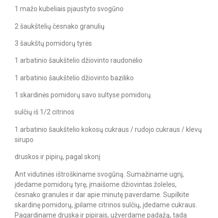
1 mažo kubeliais pjaustyto svogūno
2 šaukštelių česnako granulių
3 šaukštų pomidorų tyrės
1 arbatinio šaukštelio džiovinto raudonėlio
1 arbatinio šaukštelio džiovinto baziliko
1 skardinės pomidorų savo sultyse pomidorų
sulčių iš 1/2 citrinos
1 arbatinio šaukštelio kokosų cukraus / rudojo cukraus / klevų
sirupo
druskos ir pipirų, pagal skonį
Ant vidutinės ištroškiname svogūną. Sumažiname ugnį,
įdedame pomidorų tyrę, įmaišome džiovintas žoleles,
česnako granules ir dar apie minutę paverdame. Supilkite
skardinę pomidorų, įpilame citrinos sulčių, įdedame cukraus.
Pagardiname druska ir pipirais, užverdame padažą, tada