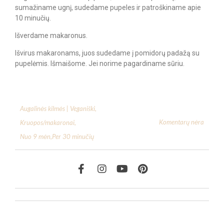
sumažiname ugnį, sudedame pupeles ir patroškiname apie
10 minučių.
Išverdame makaronus.
Išvirus makaronams, juos sudedame į pomidorų padažą su
pupelėmis. Išmaišome. Jei norime pagardiname sūriu.
Augalinės kilmės | Veganiški
,
Komentarų nėra
Kruopos/makaronai
,
Nuo 9 mėn
,
Per 30 minučių