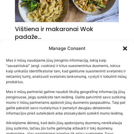
Vištiena ir makaronai Wok
padaže…
2026-05-14
Manage Consent
Mes ir mūsų naudojame jūsų įrenginio informaciją, tokią kaip
“sausainiukai” (angl. cookies) ir kitus suasmenintus duomenis, tokius
kaip unikalūs identifikatoriai tam, kad galėtume suasmeninti svetainės ir
reklaminį turinį, analizuoti svetainės lankomumą, vystyti ir tobulinti mūsų
produktus.
Mes ir mūsų partneriai galime naudoti tikslią geografinę informaciją jūsų
įrenginiuose, jeigu suteiksite tam leidimą. Galite patvirtinti savo sutikimą
mums ir mūsų partneriams apdoroti jūsų duomenis paspaudimu. Taip pat
galite pakeisti savo nustatymus ir pamatyti daugiau detalesnės
informacijos prieš suteikdami arba atsisakydami suteikti mums leidimą.
Atkreipiame dėmesį, kad dalis jūsų apdorojamų duomenų nereikalauja
Populiariausios parduotuvės
jūsų sutikimo, tačiau jūs turite galimybę atšaukti ir tokį duomenų
kūdikių tyrelės –…
apdorojimą. Jūsų pasirinkimai įsigalios tik mūsų svetainėje. Savo