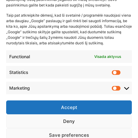
pasirinkimus galite bet kada pakeisti sugrįžę į mūsų svetainę.
2026-02-22
Taip pat atkreipkite dėmesį, kad ši svetainė / programėlė naudojasi viena
arba daugiau „Google“ paslaugų ir gali rinkti bei saugoti informaciją, be
kita ko, apie Jūsų apsilankymą arba naudojimosi pobūdį. Toliau esančioje
„Google“ sutikimo skiltyje galite spustelėti, kad duotumėte sutikimą
„Google“ ir trečiųjų šalių žymėms naudoti Jūsų duomenis toliau
nurodytais tikslais, arba atsisakytumėte duoti šį sutikimą.
Functional
Visada aktyvus
Statistics
Marketing
Accept
Deny
© 2023 ZUIKIO RECEPTAI VISOS TEISĖS SAUGOMOS
Save preferences