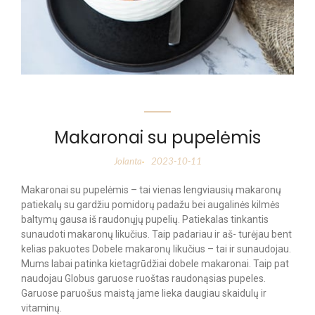
Makaronai su pupelėmis
Jolanta
2023-10-11
-
Makaronai su pupelėmis – tai vienas lengviausių makaronų
patiekalų su gardžiu pomidorų padažu bei augalinės kilmės
baltymų gausa iš raudonųjų pupelių. Patiekalas tinkantis
sunaudoti makaronų likučius. Taip padariau ir aš- turėjau bent
kelias pakuotes Dobele makaronų likučius – tai ir sunaudojau.
Mums labai patinka kietagrūdžiai dobele makaronai. Taip pat
naudojau Globus garuose ruoštas raudonąsias pupeles.
Garuose paruošus maistą jame lieka daugiau skaidulų ir
vitaminų.