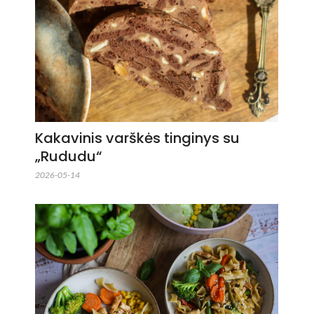
Kakavinis varškės tinginys su
„Rududu“
2026-05-14