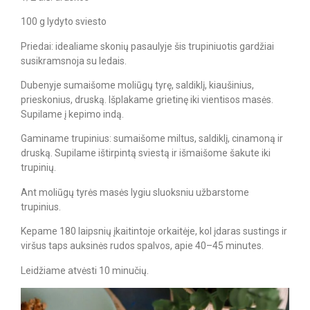
100 g lydyto sviesto
Priedai: idealiame skonių pasaulyje šis trupiniuotis gardžiai
susikramsnoja su ledais.
Dubenyje sumaišome moliūgų tyrę, saldiklį, kiaušinius,
prieskonius, druską. Išplakame grietinę iki vientisos masės.
Supilame į kepimo indą.
Gaminame trupinius: sumaišome miltus, saldiklį, cinamoną ir
druską. Supilame ištirpintą sviestą ir išmaišome šakute iki
trupinių.
Ant moliūgų tyrės masės lygiu sluoksniu užbarstome
trupinius.
Kepame 180 laipsnių įkaitintoje orkaitėje, kol įdaras sustings ir
viršus taps auksinės rudos spalvos, apie 40–45 minutes.
Leidžiame atvėsti 10 minučių.