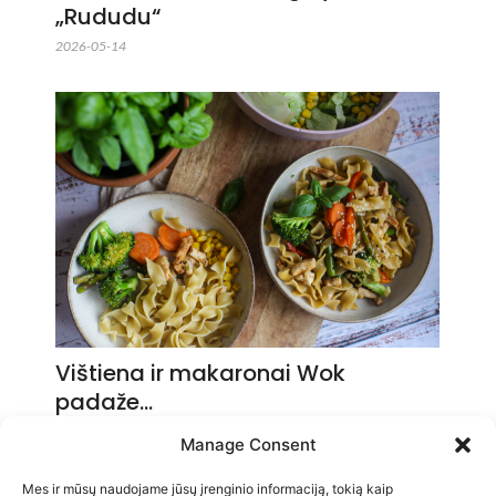
„Rududu“
2026-05-14
Vištiena ir makaronai Wok
padaže…
2026-05-14
Manage Consent
Mes ir mūsų naudojame jūsų įrenginio informaciją, tokią kaip