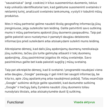
“sausainiukai” (angl. cookies) ir kitus suasmenintus duomenis, tokius
kaip unikalūs identifikatoriai tam, kad galėtume suasmeninti svetainės ir
reklaminį turinį, analizuoti svetainės lankomumą, vystyti ir tobulinti mūsų
produktus.
Mes ir mūsų partneriai galime naudoti tikslią geografinę informaciją jūsų
įrenginiuose, jeigu suteiksite tam leidimą. Galite patvirtinti savo sutikimą
mums ir mūsų partneriams apdoroti jūsų duomenis paspaudimu. Taip pat
galite pakeisti savo nustatymus ir pamatyti daugiau detalesnės
informacijos prieš suteikdami arba atsisakydami suteikti mums leidimą.
Atkreipiame dėmesį, kad dalis jūsų apdorojamų duomenų nereikalauja
Populiariausios parduotuvės
jūsų sutikimo, tačiau jūs turite galimybę atšaukti ir tokį duomenų
kūdikių tyrelės –…
apdorojimą. Jūsų pasirinkimai įsigalios tik mūsų svetainėje. Savo
pasirinkimus galite bet kada pakeisti sugrįžę į mūsų svetainę.
2026-02-22
Taip pat atkreipkite dėmesį, kad ši svetainė / programėlė naudojasi viena
arba daugiau „Google“ paslaugų ir gali rinkti bei saugoti informaciją, be
kita ko, apie Jūsų apsilankymą arba naudojimosi pobūdį. Toliau esančioje
„Google“ sutikimo skiltyje galite spustelėti, kad duotumėte sutikimą
„Google“ ir trečiųjų šalių žymėms naudoti Jūsų duomenis toliau
nurodytais tikslais, arba atsisakytumėte duoti šį sutikimą.
Functional
Visada aktyvus