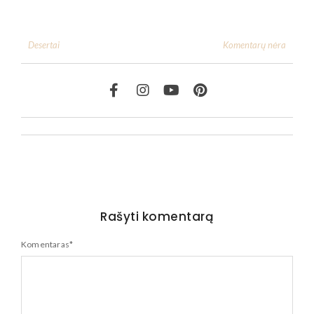
Komentarų nėra
Desertai
Rašyti komentarą
Komentaras
*