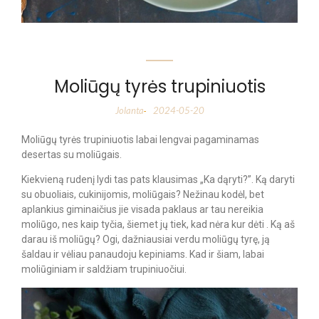
Moliūgų tyrės trupiniuotis
Jolanta
2024-05-20
-
Moliūgų tyrės trupiniuotis labai lengvai pagaminamas
desertas su moliūgais.
Kiekvieną rudenį lydi tas pats klausimas „Ka dąryti?”. Ką daryti
su obuoliais, cukinijomis, moliūgais? Nežinau kodėl, bet
aplankius giminaičius jie visada paklaus ar tau nereikia
moliūgo, nes kaip tyčia, šiemet jų tiek, kad nėra kur dėti . Ką aš
darau iš moliūgų? Ogi, dažniausiai verdu moliūgų tyrę, ją
šaldau ir vėliau panaudoju kepiniams. Kad ir šiam, labai
moliūginiam ir saldžiam trupiniuočiui.