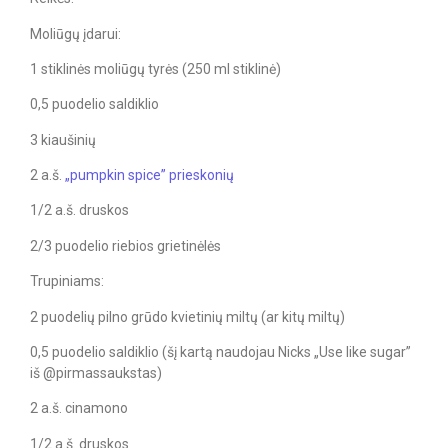
Moliūgų įdarui:
1 stiklinės moliūgų tyrės (250 ml stiklinė)
0,5 puodelio saldiklio
3 kiaušinių
2 a.š.
„pumpkin spice” prieskonių
1/2 a.š. druskos
2/3 puodelio riebios grietinėlės
Trupiniams:
2 puodelių pilno grūdo kvietinių miltų (ar kitų miltų)
0,5 puodelio saldiklio (šį kartą naudojau Nicks „Use like sugar”
iš @pirmassaukstas)
2 a.š. cinamono
1/2 a.š. druskos