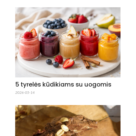
5 tyrelės kūdikiams su uogomis
2026-05-14