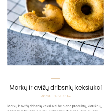
Morkų ir avižų dribsnių keksiukai
Jolanta
2023-12-06
-
Morkų ir avižų dribsnių keksiukai be pieno produktų, kiaušinių,