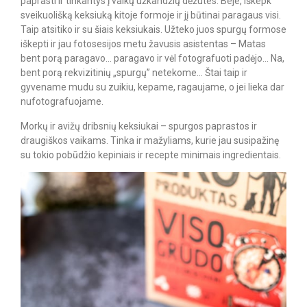
paprasti ir tinkantys į vaikų užkandžių dėžutes. Beje, iškepk
sveikuolišką keksiuką kitoje formoje ir jį būtinai paragaus visi.
Taip atsitiko ir su šiais keksiukais. Užteko juos spurgų formose
iškepti ir jau fotosesijos metu žavusis asistentas – Matas
bent porą paragavo… paragavo ir vėl fotografuoti padėjo… Na,
bent porą rekvizitinių „spurgų” netekome… Štai taip ir
gyvename mudu su zuikiu, kepame, ragaujame, o jei lieka dar
nufotografuojame.
Morkų ir avižų dribsnių keksiukai – spurgos paprastos ir
draugiškos vaikams. Tinka ir mažyliams, kurie jau susipažinę
su tokio pobūdžio kepiniais ir recepte minimais ingredientais.