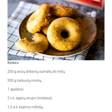
Reikės:
200 g avižų dribsnių sumaltų iki miltų
200 g tarkuotų morkų
1 apelsino
2 v.š. agavų sirupo (medaus)
1,5 a.š. kepimo miltelių