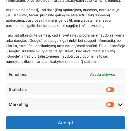
informacijos prieš suteikdami arba atsisakydami suteikti mums leidimą.
Atkreipiame dėmesį, kad dalis jūsų apdorojamų duomenų nereikalauja
Populiariausios parduotuvės
jūsų sutikimo, tačiau jūs turite galimybę atšaukti ir tokį duomenų
kūdikių tyrelės –…
apdorojimą. Jūsų pasirinkimai įsigalios tik mūsų svetainėje. Savo
pasirinkimus galite bet kada pakeisti sugrįžę į mūsų svetainę.
2026-02-22
Taip pat atkreipkite dėmesį, kad ši svetainė / programėlė naudojasi viena
arba daugiau „Google“ paslaugų ir gali rinkti bei saugoti informaciją, be
kita ko, apie Jūsų apsilankymą arba naudojimosi pobūdį. Toliau esančioje
„Google“ sutikimo skiltyje galite spustelėti, kad duotumėte sutikimą
„Google“ ir trečiųjų šalių žymėms naudoti Jūsų duomenis toliau
nurodytais tikslais, arba atsisakytumėte duoti šį sutikimą.
Functional
Visada aktyvus
Statistics
Marketing
Accept