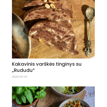
Kakavinis varškės tinginys su
„Rududu“
2026-05-14