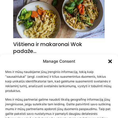
Vištiena ir makaronai Wok
padaže…
2026-05-14
Manage Consent
Mes ir mūsų naudojame jūsų įrenginio informaciją, tokią kaip
“sausainiukai” (angl. cookies) ir kitus suasmenintus duomenis, tokius
kaip unikalūs identifikatoriai tam, kad galėtume suasmeninti svetainės ir
reklaminį turinį, analizuoti svetainės lankomumą, vystyti ir tobulinti mūsų
produktus.
Mes ir mūsų partneriai galime naudoti tikslią geografinę informaciją jūsų
įrenginiuose, jeigu suteiksite tam leidimą. Galite patvirtinti savo sutikimą
mums ir mūsų partneriams apdoroti jūsų duomenis paspaudimu. Taip pat
galite pakeisti savo nustatymus ir pamatyti daugiau detalesnės