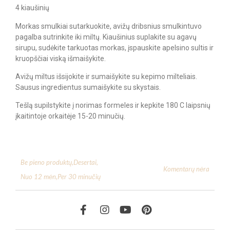
4 kiaušinių
Morkas smulkiai sutarkuokite, avižų dribsnius smulkintuvo
pagalba sutrinkite iki miltų. Kiaušinius suplakite su agavų
sirupu, sudėkite tarkuotas morkas, įspauskite apelsino sultis ir
kruopščiai viską išmaišykite.
Avižų miltus išsijokite ir sumaišykite su kepimo milteliais.
Sausus ingredientus sumaišykite su skystais.
Tešlą supilstykite į norimas formeles ir kepkite 180 C laipsnių
įkaitintoje orkaitėje 15-20 minučių.
Be pieno produktų
,
Desertai
,
Komentarų nėra
Nuo 12 mėn
,
Per 30 minučių