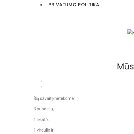
PRIVATUMO POLITIKA
Mūs
Šią savaitę netekome:
3 puodelių,
1 lėkštės,
1 virdulio ir