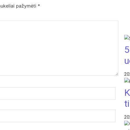
laukeliai pažymėti
*
5
u
20
K
t
20