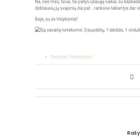
Na, nes mes, tėvai, tie patys užaugę vaikai, su kažkad
didžiausių jų svajonių čia pat… rankose laikantys dar 
Beje, su šv.Velykomis!
Patarimai | Paplepėjimai
Rašy