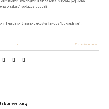
a dužusiomis svajonėmis ir tik neseniai supratę, jog viena
vieną „kažkaip” sudužusį puodelį.
Komentarų nėra
ti komentarą