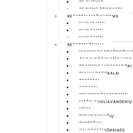
BE GLITIMO
BE PIENO PRODUKTŲ
RECEPTAI MAŽIAUSIEMS
NUO 12 MĖN
NUO 6 MĖN
NUO 9 MĖN
RECEPTAI ŠEIMAI
MOKYKLOS PRIEŠPIEČIŲ 
AUGALINĖS KILMĖS | VEG
BE MĖSOS | VEGETARIŠKI
BULVIŲ PATIEKALAI
DESERTAI
GĖRIMAI
KRUOPOS/MAKARONAI
MAŽAI ANGLIAVANDENIŲ
MĖSA
PER 30 MINUČIŲ
PUSRYČIAI
SALOTOS/MIŠRAINĖS