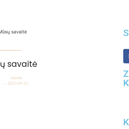
S
ų savaitė
Z
Jolanta
2023-09-21
-
K