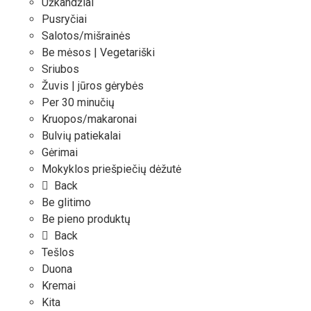
Užkandžiai
Pusryčiai
Salotos/mišrainės
Be mėsos | Vegetariški
Sriubos
Žuvis | jūros gėrybės
Per 30 minučių
Kruopos/makaronai
Bulvių patiekalai
Gėrimai
Mokyklos priešpiečių dėžutė
Back
Be glitimo
Be pieno produktų
Back
Tešlos
Duona
Kremai
Kita