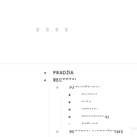
PRADŽIA
RECEPTAI
PARUOŠTUKAI
DUONA
KITA
KREMAI
PRIESKONIAI
TEŠLOS
RECEPTAI ALERGIŠKIEMS