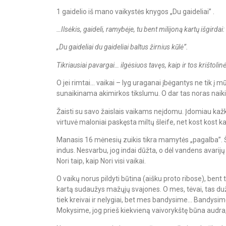
1 gaidelio iš mano vaikystės knygos „Du gaideliai” .
…Ilsėkis, gaideli, ramybėje, tu bent milijoną kartų išgirdai:
„Du gaideliai du gaideliai baltus žirnius kūlė”.
Tikriausiai pavargai… ilgėsiuos tavęs, kaip ir tos krištoli
O jei rimtai… vaikai – lyg uraganai įbėgantys ne tik į 
sunaikinama akimirkos tikslumu. O dar tas noras naikint
Žaisti su savo žaislais vaikams neįdomu. Įdomiau kažką 
virtuvė maloniai paskęsta miltų šleife, net kost kost ka
Manasis 16 mėnesių zuikis tikra mamytės „pagalba”. Šlu
indus. Nesvarbu, jog indai dūžta, o dėl vandens avarijų
Nori taip, kaip Nori visi vaikai.
O vaikų norus pildyti būtina (aišku proto ribose), bent 
kartą sudaužys mažųjų svajones. O mes, tėvai, tas duž
tiek kreivai ir nelygiai, bet mes bandysime… Bandysim
Mokysime, jog prieš kiekvieną vaivorykštę būna audra, 