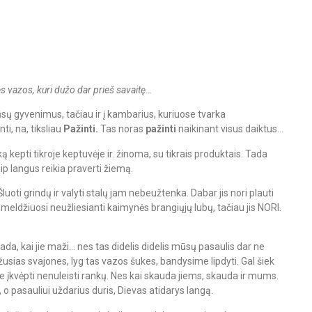
nės vazos, kuri dužo dar prieš savaitę…
mūsų gyvenimus, tačiau ir į kambarius, kuriuose tvarka
i, na, tiksliau
Pažinti.
Tas noras
pažinti
naikinant visus daiktus…
kepti tikroje keptuvėje ir. žinoma, su tikrais produktais. Tada
ip langus reikia praverti žiemą.
oti grindų ir valyti stalų jam nebeužtenka. Dabar jis nori plauti
 meldžiuosi neužliesianti kaimynės brangiųjų lubų, tačiau jis NORI.
tada, kai jie maži… nes tas didelis didelis mūsų pasaulis dar ne
usias svajones, lyg tas vazos šukes, bandysime lipdyti. Gal šiek
e įkvėpti nenuleisti rankų. Nes kai skauda jiems, skauda ir mums.
o pasauliui uždarius duris, Dievas atidarys langą.