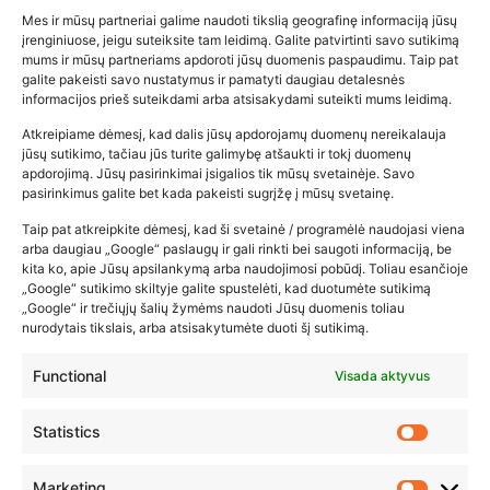
Mes ir mūsų partneriai galime naudoti tikslią geografinę informaciją jūsų
įrenginiuose, jeigu suteiksite tam leidimą. Galite patvirtinti savo sutikimą
mums ir mūsų partneriams apdoroti jūsų duomenis paspaudimu. Taip pat
galite pakeisti savo nustatymus ir pamatyti daugiau detalesnės
informacijos prieš suteikdami arba atsisakydami suteikti mums leidimą.
Atkreipiame dėmesį, kad dalis jūsų apdorojamų duomenų nereikalauja
Populiariausios parduotuvės
jūsų sutikimo, tačiau jūs turite galimybę atšaukti ir tokį duomenų
kūdikių tyrelės –…
apdorojimą. Jūsų pasirinkimai įsigalios tik mūsų svetainėje. Savo
pasirinkimus galite bet kada pakeisti sugrįžę į mūsų svetainę.
2026-02-22
Taip pat atkreipkite dėmesį, kad ši svetainė / programėlė naudojasi viena
arba daugiau „Google“ paslaugų ir gali rinkti bei saugoti informaciją, be
kita ko, apie Jūsų apsilankymą arba naudojimosi pobūdį. Toliau esančioje
„Google“ sutikimo skiltyje galite spustelėti, kad duotumėte sutikimą
„Google“ ir trečiųjų šalių žymėms naudoti Jūsų duomenis toliau
nurodytais tikslais, arba atsisakytumėte duoti šį sutikimą.
Functional
Visada aktyvus
Statistics
Marketing