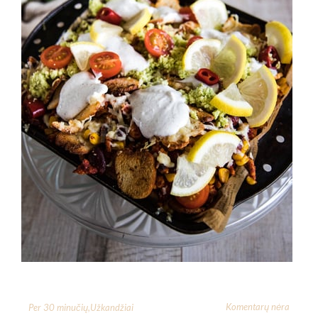
Komentarų nėra
Per 30 minučių
,
Užkandžiai