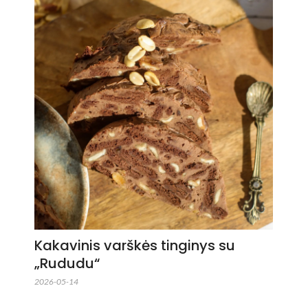
Kakavinis varškės tinginys su
„Rududu“
2026-05-14