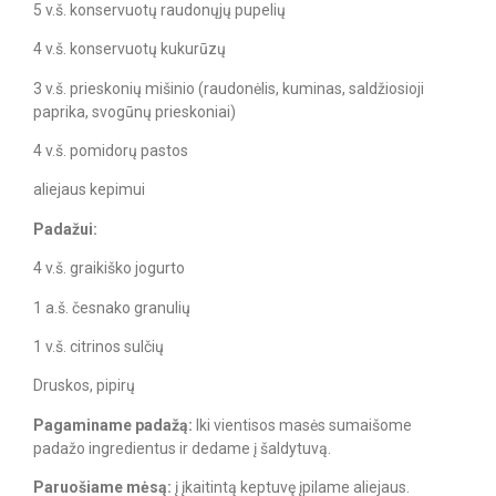
5 v.š. konservuotų raudonųjų pupelių
4 v.š. konservuotų kukurūzų
3 v.š. prieskonių mišinio (raudonėlis, kuminas, saldžiosioji
paprika, svogūnų prieskoniai)
4 v.š. pomidorų pastos
aliejaus kepimui
Padažui:
4 v.š. graikiško jogurto
1 a.š. česnako granulių
1 v.š. citrinos sulčių
Druskos, pipirų
Pagaminame padažą:
Iki vientisos masės sumaišome
padažo ingredientus ir dedame į šaldytuvą.
Paruošiame mėsą:
į įkaitintą keptuvę įpilame aliejaus.