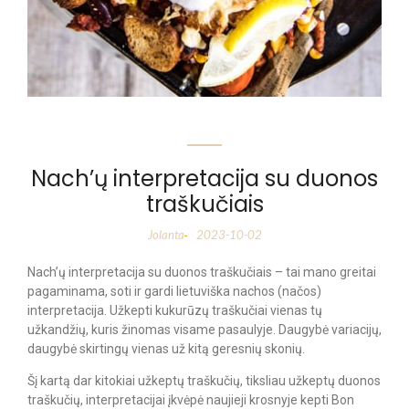
Nach’ų interpretacija su duonos
traškučiais
Jolanta
2023-10-02
-
Nach’ų interpretacija su duonos traškučiais – tai mano greitai
pagaminama, soti ir gardi lietuviška nachos (načos)
interpretacija. Užkepti kukurūzų traškučiai vienas tų
užkandžių, kuris žinomas visame pasaulyje. Daugybė variacijų,
daugybė skirtingų vienas už kitą geresnių skonių.
Šį kartą dar kitokiai užkeptų traškučių, tiksliau užkeptų duonos
traškučių, interpretacijai įkvėpė naujieji krosnyje kepti Bon