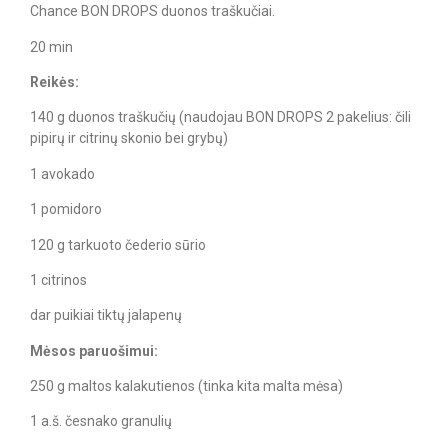
Chance BON DROPS duonos traškučiai.
20 min
Reikės:
140 g duonos traškučių (naudojau BON DROPS 2 pakelius: čili
pipirų ir citrinų skonio bei grybų)
1 avokado
1 pomidoro
120 g tarkuoto čederio sūrio
1 citrinos
dar puikiai tiktų jalapenų
Mėsos paruošimui:
250 g maltos kalakutienos (tinka kita malta mėsa)
1 a.š. česnako granulių