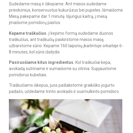
Sudedame mėsą ir iškepame. Ant mėsos sudedame
prieskonius, konservuotus kukurūzus bei pupeles. Išmaišome.
Mėsą pakepame dar 1 minutę. Išjungus kaitrą, į mėsą
įmaišome pomidorų pastos.
Kepame traškučius.
Į kepimo formą sudedame duonos
traškučius, ant traškučių paskirstome mėsos masę,
užbarstome sūrio. Kepame 160 laipsnių įkaitintoje orkaitėje 6-
8 minutes, kol sūris išsilydis.
Pasiruošiame kitus ingredientus.
Kol traškučiai kepa,
avokadą sutriname ir sumaišome su citrina. Supjaustome
pomidorus kubeliais.
Traškučiams iškepus, juos pašlakstome graikiško jogurto
padažo, uždedame trinto avokado ir susmulkinto pomidoro.