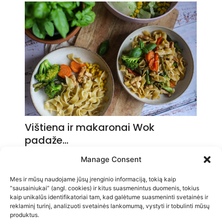
Vištiena ir makaronai Wok
padaže…
2026-05-14
Manage Consent
Mes ir mūsų naudojame jūsų įrenginio informaciją, tokią kaip
“sausainiukai” (angl. cookies) ir kitus suasmenintus duomenis, tokius
kaip unikalūs identifikatoriai tam, kad galėtume suasmeninti svetainės ir
reklaminį turinį, analizuoti svetainės lankomumą, vystyti ir tobulinti mūsų
produktus.