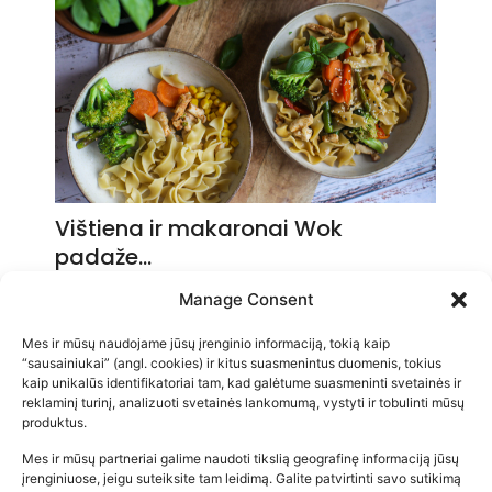
Vištiena ir makaronai Wok
padaže…
2026-05-14
Manage Consent
Mes ir mūsų naudojame jūsų įrenginio informaciją, tokią kaip
“sausainiukai” (angl. cookies) ir kitus suasmenintus duomenis, tokius
kaip unikalūs identifikatoriai tam, kad galėtume suasmeninti svetainės ir
reklaminį turinį, analizuoti svetainės lankomumą, vystyti ir tobulinti mūsų
produktus.
Mes ir mūsų partneriai galime naudoti tikslią geografinę informaciją jūsų
įrenginiuose, jeigu suteiksite tam leidimą. Galite patvirtinti savo sutikimą