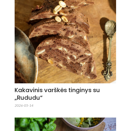
Kakavinis varškės tinginys su
„Rududu“
2026-05-14