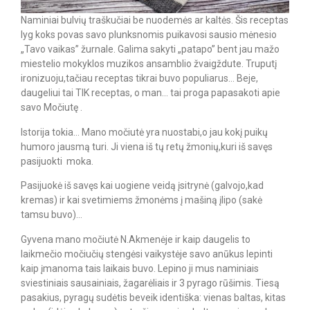
Naminiai bulvių traškučiai be nuodemės ar kaltės. Šis receptas
lyg koks povas savo plunksnomis puikavosi sausio mėnesio
„Tavo vaikas” žurnale. Galima sakyti „patapo” bent jau mažo
miestelio mokyklos muzikos ansamblio žvaigždute. Truputį
ironizuoju,tačiau receptas tikrai buvo populiarus… Beje,
daugeliui tai TIK receptas, o man… tai proga papasakoti apie
savo Močiutę .⠀
Istorija tokia… Mano močiutė yra nuostabi,o jau kokį puikų
humoro jausmą turi. Ji viena iš tų retų žmonių,kuri iš savęs
pasijuokti moka. ⠀
Pasijuokė iš savęs kai uogiene veidą įsitrynė (galvojo,kad
kremas) ir kai svetimiems žmonėms į mašiną įlipo (sakė
tamsu buvo)… ⠀
Gyvena mano močiutė N.Akmenėje ir kaip daugelis to
laikmečio močiučių stengėsi vaikystėje savo anūkus lepinti
kaip įmanoma tais laikais buvo. Lepino ji mus naminiais
sviestiniais sausainiais, žagarėliais ir 3 pyrago rūšimis. Tiesą
pasakius, pyragų sudėtis beveik identiška: vienas baltas, kitas