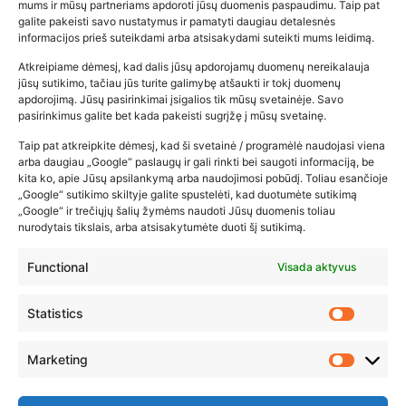
mums ir mūsų partneriams apdoroti jūsų duomenis paspaudimu. Taip pat
galite pakeisti savo nustatymus ir pamatyti daugiau detalesnės
informacijos prieš suteikdami arba atsisakydami suteikti mums leidimą.
Atkreipiame dėmesį, kad dalis jūsų apdorojamų duomenų nereikalauja
Populiariausios parduotuvės
jūsų sutikimo, tačiau jūs turite galimybę atšaukti ir tokį duomenų
kūdikių tyrelės –…
apdorojimą. Jūsų pasirinkimai įsigalios tik mūsų svetainėje. Savo
pasirinkimus galite bet kada pakeisti sugrįžę į mūsų svetainę.
2026-02-22
Taip pat atkreipkite dėmesį, kad ši svetainė / programėlė naudojasi viena
arba daugiau „Google“ paslaugų ir gali rinkti bei saugoti informaciją, be
kita ko, apie Jūsų apsilankymą arba naudojimosi pobūdį. Toliau esančioje
„Google“ sutikimo skiltyje galite spustelėti, kad duotumėte sutikimą
„Google“ ir trečiųjų šalių žymėms naudoti Jūsų duomenis toliau
nurodytais tikslais, arba atsisakytumėte duoti šį sutikimą.
Functional
Visada aktyvus
Statistics
Marketing