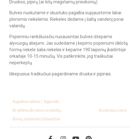
Druskos, pipirų (ar kitų mėgstamų prieskonių)
Bulves nuskutame ir skustuko pagalba supjaustome labai
plonomis riekelėmis. Riekeles dedame į šaltą vandenį porai
valandų.
Popieriniu rankšluosčiu nusausintas bulves ištepame
alyvuogių aliejumi. Jas sudedame į kepimo popieriumi išklotą
formą riekele šalia riekelės ir kepame 190 laipsnių įkaitintoje
orkaitėje 10-15 minučių. Vis patikrinkite, jog traškučiai
neperkeptų.
Iškepusius traškučius pagardiname druska ir pipirais.
Augalinės kilmės | Veganiški
,
Komentarų nėra
Be glitimo
,
Be pieno produktų
,
Bulvių patiekalai
,
Užkandžiai