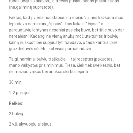
rudas (idėjus kakavos), o trečias pusiau baltas pusiau rudas
(na,gal mintį supratote)…⠀
Faktas, kad ji viena nuostabiausių močiučių, nes kažkada mus
lepindavo naminiais „čipsais”! Tais laikais ” čipsai” ir
parduotuvių lentynas neseniai pasiekę buvo, bet šitie buvo dar
nerealesni! Kadangi ne vieną anūką močiutė turi tai ir bulvių
kalną nuskusti bei supjaustyti turėdavo, o tada kantriai prie
gruzdintuvės sėdėti… kol visus pamaitindavo …⠀
Taigi, naminiai bulvių traškučiai – tai receptas įpakuotas į
mano vaikystės prisiminimus. Tiesa, šiek tiek sveikesnis, bet
ne mažiau vaikus bei anūkus skirtas lepinti.⠀
30 min
1-2 porcijos
Reikės:
2 bulvių
2 v.š. alyvuogių aliejaus