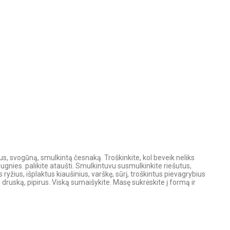
P
ius, svogūną, smulkintą česnaką. Troškinkite, kol beveik neliks
o ugnies. palikite ataušti. Smulkintuvu susmulkinkite riešutus,
s ryžius, išplaktus kiaušinius, varškę, sūrį, troškintus pievagrybius
 druską, pipirus. Viską sumaišykite. Masę sukrėskite į formą ir