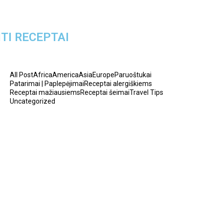
ITI RECEPTAI
All Post
Africa
America
Asia
Europe
Paruoštukai
Patarimai | Paplepėjimai
Receptai alergiškiems
Receptai mažiausiems
Receptai šeimai
Travel Tips
Uncategorized
tyrelės kūdikiams su uogomis
2026-05-14
Kakavinis varškės tinginys su
„Rududu“
2026-05-14
štiena ir makaronai Wok padaže…
2026-05-14