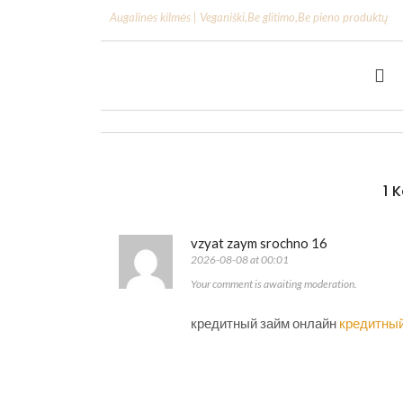
Augalinės kilmės | Veganiški
,
Be glitimo
,
Be pieno produktų
1 
vzyat zaym srochno 16
2026-08-08 at 00:01
Your comment is awaiting moderation.
кредитный займ онлайн
кредитный