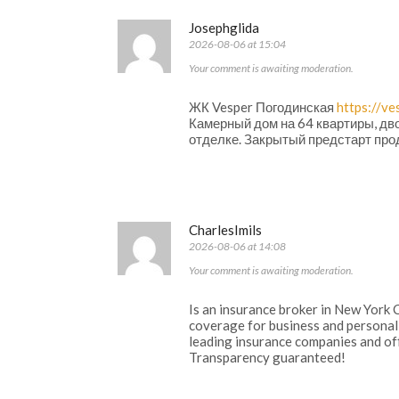
Josephglida
2026-08-06 at 15:04
Your comment is awaiting moderation.
ЖК Vesper Погодинская
https://v
Камерный дом на 64 квартиры, дво
отделке. Закрытый предстарт про
CharlesImils
2026-08-06 at 14:08
Your comment is awaiting moderation.
Is an insurance broker in New York 
coverage for business and personal
leading insurance companies and off
Transparency guaranteed!