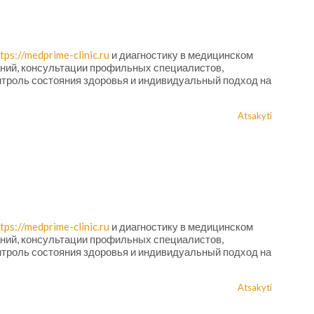
tps://medprime-clinic.ru
и диагностику в медицинском
ний, консультации профильных специалистов,
троль состояния здоровья и индивидуальный подход на
Atsakyti
tps://medprime-clinic.ru
и диагностику в медицинском
ний, консультации профильных специалистов,
троль состояния здоровья и индивидуальный подход на
Atsakyti