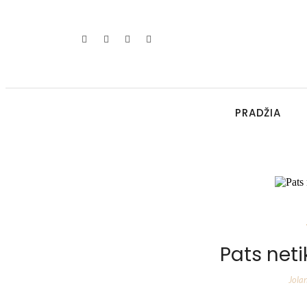
PRADŽIA
Pats neti
Jola