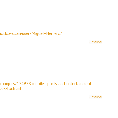
/acidcow.com/user/Miguel+Herrero/
Atsakyti
w.com/pics/174973-mobile-sports-and-entertainment-
ook-for.html
Atsakyti