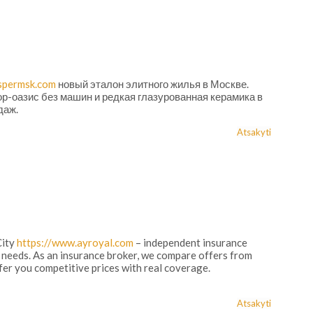
espermsk.com
новый эталон элитного жилья в Москве.
р-оазис без машин и редкая глазурованная керамика в
даж.
Atsakyti
City
https://www.ayroyal.com
– independent insurance
 needs. As an insurance broker, we compare offers from
er you competitive prices with real coverage.
Atsakyti