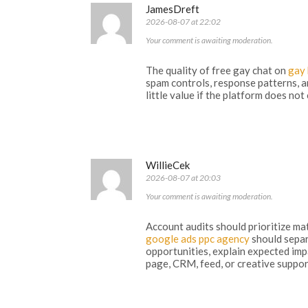
JamesDreft
2026-08-07 at 22:02
Your comment is awaiting moderation.
The quality of free gay chat on
gay 
spam controls, response patterns, a
little value if the platform does no
WillieCek
2026-08-07 at 20:03
Your comment is awaiting moderation.
Account audits should prioritize mat
google ads ppc agency
should separ
opportunities, explain expected imp
page, CRM, feed, or creative suppor