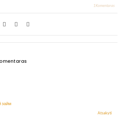
1Komentaras
Komentaras
 займ
Atsakyti