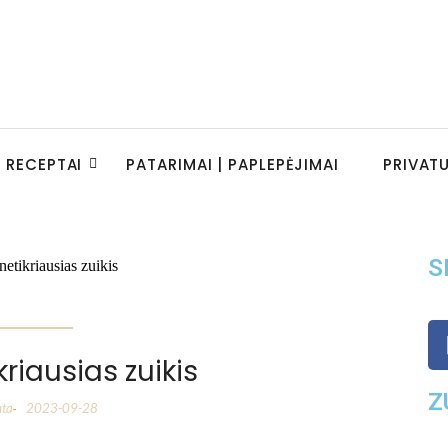
RECEPTAI
PATARIMAI | PAPLEPĖJIMAI
PRIVAT
S
kriausias zuikis
Z
nta
2023-09-28
-