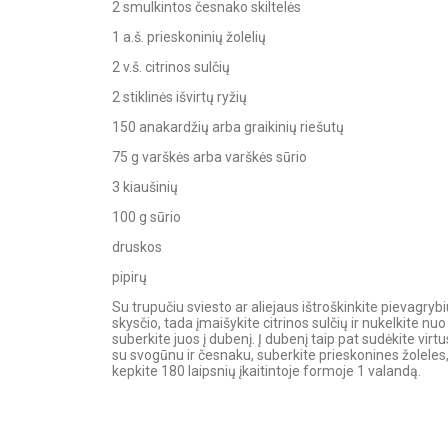
2 smulkintos česnako skiltelės
1 a.š. prieskoninių žolelių
2 v.š. citrinos sulčių
2 stiklinės išvirtų ryžių
150 anakardžių arba graikinių riešutų
75 g varškės arba varškės sūrio
3 kiaušinių
100 g sūrio
druskos
pipirų
Su trupučiu sviesto ar aliejaus ištroškinkite pievagryb
skysčio, tada įmaišykite citrinos sulčių ir nukelkite nu
suberkite juos į dubenį. Į dubenį taip pat sudėkite virtu
su svogūnu ir česnaku, suberkite prieskonines žoleles,
kepkite 180 laipsnių įkaitintoje formoje 1 valandą.