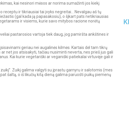
nkimas, kai nesinori mėsos ar norima sumažinti jos kiekį.
o receptu ir tikriausiai tai įvyks negreitai… Nevalgau aš tų
ežastis (gal kada ją papasakosiu), o šįkart pats netikriausias
K
egetarams ir visiems, kurie savo mitybos racione norėtų
veliai pastarosios vartoja tiek daug, jog pamiršta ankštines ir
r įsisavinami geriau nei augalinės kilmės. Kartais dėl tam tikrų
r net jos atsisakyti, tačiau nusiminti neverta, nes prieš jus gali
anus. Kai kurie vegetariški ar veganiški patiekalai virtuvėje gali ir
 zuikį”. Zuikį galima valgyti su įprastu garnyru ir salotomis (mes
5 
pat šaltą, o iš likučių kitą dieną galima paruošti puikų piemenų
Vi