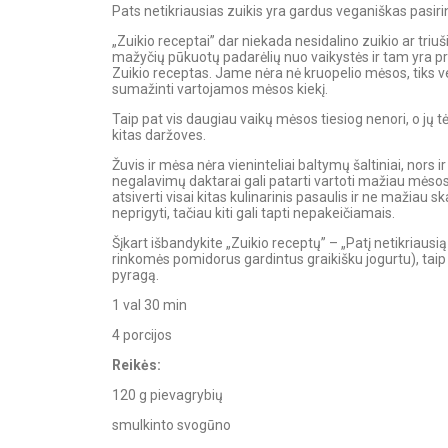
Pats netikriausias zuikis yra gardus veganiškas pasiri
„Zuikio receptai” dar niekada nesidalino zuikio ar triuši
mažyčių pūkuotų padarėlių nuo vaikystės ir tam yra pri
Zuikio receptas. Jame nėra nė kruopelio mėsos, tiks v
sumažinti vartojamos mėsos kiekį.
Taip pat vis daugiau vaikų mėsos tiesiog nenori, o jų tė
kitas daržoves.
Žuvis ir mėsa nėra vieninteliai baltymų šaltiniai, nors i
negalavimų daktarai gali patarti vartoti mažiau mėsos a
atsiverti visai kitas kulinarinis pasaulis ir ne mažiau sk
neprigyti, tačiau kiti gali tapti nepakeičiamais.
Šįkart išbandykite „Zuikio receptų” – „Patį netikriausią
rinkomės pomidorus gardintus graikišku jogurtu), taip 
pyragą.
1 val 30 min
4 porcijos
Reikės:
120 g pievagrybių
smulkinto svogūno