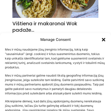
Vištiena ir makaronai Wok
padaže…
2026-05-14
Manage Consent
Mes ir mūsų naudojame jūsų įrenginio informaciją, tokią kaip
“sausainiukai” (angl. cookies) ir kitus suasmenintus duomenis, tokius
kaip unikalūs identifikatoriai tam, kad galėtume suasmeninti svetainės ir
reklaminį turinį, analizuoti svetainės lankomumą, vystyti ir tobulinti mūsų
produktus.
Mes ir mūsų partneriai galime naudoti tikslią geografinę informaciją jūsų
įrenginiuose, jeigu suteiksite tam leidimą. Galite patvirtinti savo sutikimą
mums ir mūsų partneriams apdoroti jūsų duomenis paspaudimu. Taip pat
galite pakeisti savo nustatymus ir pamatyti daugiau detalesnės
informacijos prieš suteikdami arba atsisakydami suteikti mums leidimą.
Atkreipiame dėmesį, kad dalis jūsų apdorojamų duomenų nereikalauja
Populiariausios parduotuvės
jūsų sutikimo, tačiau jūs turite galimybę atšaukti ir tokį duomenų
kūdikių tyrelės –…
apdorojimą. Jūsų pasirinkimai įsigalios tik mūsų svetainėje. Savo