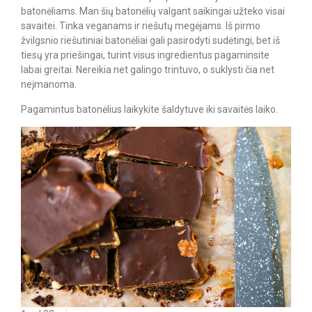
batonėliams. Man šių batonėlių valgant saikingai užteko visai
savaitei. Tinka veganams ir riešutų megėjams. Iš pirmo
žvilgsnio riešutiniai batonėliai gali pasirodyti sudėtingi, bet iš
tiesų yra priešingai, turint visus ingredientus pagaminsite
labai greitai. Nereikia net galingo trintuvo, o suklysti čia net
neįmanoma.
Pagamintus batonėlius laikykite šaldytuve iki savaitės laiko.