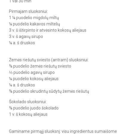
1 val 30 min
Pirmajam sluoksniui:
1 ¼ puodelio migdolų miltų
¼ puodelio kakavos miltelių
3 v. š ištirpinto ir atvėsinto kokosų aliejaus
3 v. š agavų sirupo
¼ a. š druskos
Žemės riešutų sviesto (antram) sluoksniui:
¾ puodelio žemės riešutų sviesto
⅓ puodelio agavų sirupo
¼ puodelio kokosų aliejaus
¼ a. š druskos
¾ puodelio skrudintų sūdytų žemės riešutų
Šokolado sluoksniui:
¾ puodelio juodo šokolado
1 v. š kokosų aliejaus
Gaminame pirmąjį sluoksnį: visu ingredientus sumaišome