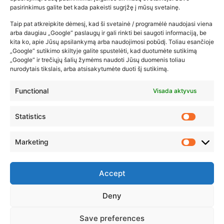
pasirinkimus galite bet kada pakeisti sugrįžę į mūsų svetainę.
2026-02-22
Taip pat atkreipkite dėmesį, kad ši svetainė / programėlė naudojasi viena
arba daugiau „Google“ paslaugų ir gali rinkti bei saugoti informaciją, be
kita ko, apie Jūsų apsilankymą arba naudojimosi pobūdį. Toliau esančioje
„Google“ sutikimo skiltyje galite spustelėti, kad duotumėte sutikimą
„Google“ ir trečiųjų šalių žymėms naudoti Jūsų duomenis toliau
nurodytais tikslais, arba atsisakytumėte duoti šį sutikimą.
Functional
Visada aktyvus
Statistics
Marketing
Accept
Deny
© 2023 ZUIKIO RECEPTAI VISOS TEISĖS SAUGOMOS
Save preferences