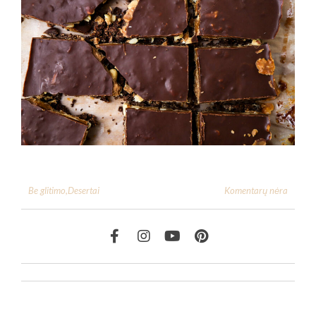
Komentarų nėra
Be glitimo
,
Desertai