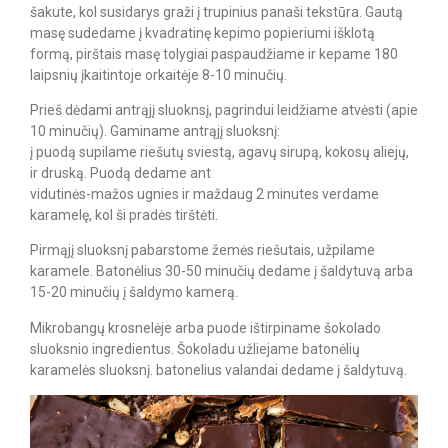
šakute, kol susidarys graži į trupinius panaši tekstūra. Gautą
masę sudedame į kvadratinę kepimo popieriumi išklotą
formą, pirštais masę tolygiai paspaudžiame ir kepame 180
laipsnių įkaitintoje orkaitėje 8-10 minučių.
Prieš dėdami antrąjį sluoknsį, pagrindui leidžiame atvėsti (apie
10 minučių). Gaminame antrąjį sluoksnį:
į puodą supilame riešutų sviestą, agavų sirupą, kokosų aliejų,
ir druską. Puodą dedame ant
vidutinės-mažos ugnies ir maždaug 2 minutes verdame
karamelę, kol ši pradės tirštėti.
Pirmąjį sluoksnį pabarstome žemės riešutais, užpilame
karamele. Batonėlius 30-50 minučių dedame į šaldytuvą arba
15-20 minučių į šaldymo kamerą.
Mikrobangų krosnelėje arba puode ištirpiname šokolado
sluoksnio ingredientus. Šokoladu užliejame batonėlių
karamelės sluoksnį. batonelius valandai dedame į šaldytuvą.