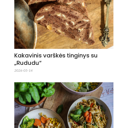
Kakavinis varškės tinginys su
„Rududu“
2026-05-14