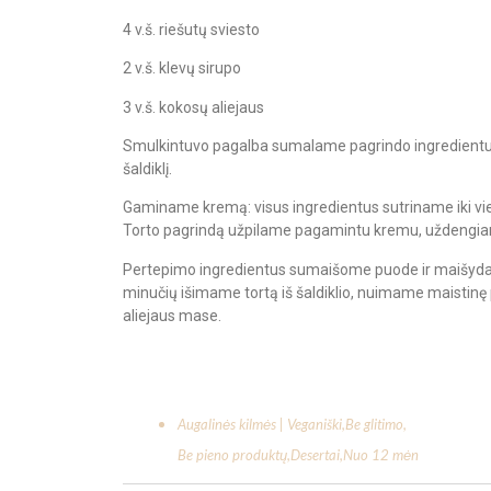
4 v.š. riešutų sviesto
2 v.š. klevų sirupo
3 v.š. kokosų aliejaus
Smulkintuvo pagalba sumalame pagrindo ingredientus
šaldiklį.
Gaminame kremą: visus ingredientus sutriname iki vie
Torto pagrindą užpilame pagamintu kremu, uždengiame
Pertepimo ingredientus sumaišome puode ir maišydami
minučių išimame tortą iš šaldiklio, nuimame maistinę p
aliejaus mase.
Augalinės kilmės | Veganiški
,
Be glitimo
,
Be pieno produktų
,
Desertai
,
Nuo 12 mėn