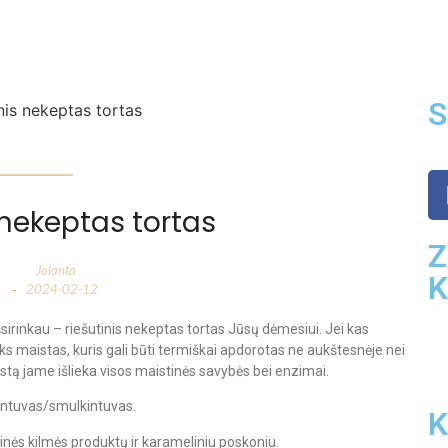
S
 nekeptas tortas
Z
Jolanta
2024-02-12
-
išsirinkau – riešutinis nekeptas tortas Jūsų dėmesiui. Jei kas
oks maistas, kuris gali būti termiškai apdorotas ne aukštesnėje nei
tą jame išlieka visos maistinės savybės bei enzimai.
rintuvas/smulkintuvas.
K
linės kilmės produktų ir karameliniu poskoniu.