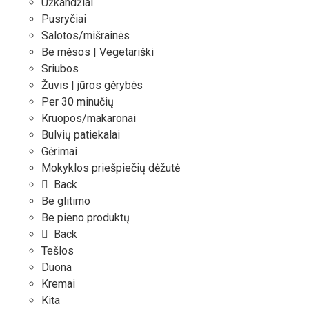
Užkandžiai
Pusryčiai
Salotos/mišrainės
Be mėsos | Vegetariški
Sriubos
Žuvis | jūros gėrybės
Per 30 minučių
Kruopos/makaronai
Bulvių patiekalai
Gėrimai
Mokyklos priešpiečių dėžutė
Back
Be glitimo
Be pieno produktų
Back
Tešlos
Duona
Kremai
Kita