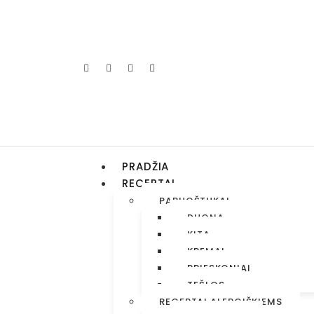
PRADŽIA
RECEPTAI
PARUOŠTUKAI
DUONA
KITA
KREMAI
PRIESKONIAI
TEŠLOS
RECEPTAI ALERGIŠKIEMS