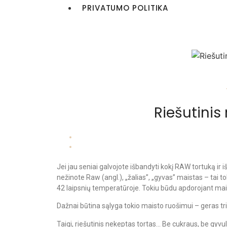
PRIVATUMO POLITIKA
Riešutinis
Jei jau seniai galvojote išbandyti kokį RAW tortuką ir 
nežinote Raw (angl.), „žalias”, „gyvas” maistas – tai t
42 laipsnių temperatūroje. Tokiu būdu apdorojant mais
Dažnai būtina sąlyga tokio maisto ruošimui – geras t
Taigi, riešutinis nekeptas tortas… Be cukraus, be gyvu