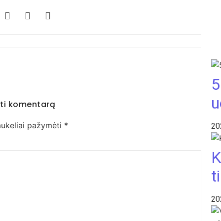
5
u
ti komentarą
laukeliai pažymėti
*
20
K
t
20