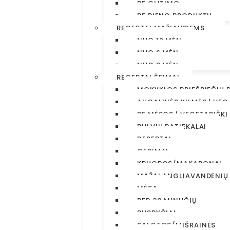
BE GLITIMO
BE PIENO PRODUKTŲ
RECEPTAI MAŽIAUSIEMS
NUO 12 MĖN
NUO 6 MĖN
NUO 9 MĖN
RECEPTAI ŠEIMAI
MOKYKLOS PRIEŠPIEČIŲ 
AUGALINĖS KILMĖS | VEG
BE MĖSOS | VEGETARIŠKI
BULVIŲ PATIEKALAI
DESERTAI
GĖRIMAI
KRUOPOS/MAKARONAI
MAŽAI ANGLIAVANDENIŲ
MĖSA
PER 30 MINUČIŲ
PUSRYČIAI
SALOTOS/MIŠRAINĖS